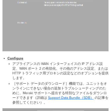
SFP
WAN
リ
ン
ク
が
複
数
本
の
MX
シ
リ
Configure
ー
アプライアンスの WAN インターフェイスの IP アドレス設
ズ
定、WAN ポート 2 の有効化、その他のアドレス設定、または
ワ
HTTP トラフィック用プロキシの設定などのオプションを提供
イ
します。
ヤ
［サポート データのダウンロード］機能では、ユニットをオ
レ
ンラインにできない場合の追加トラブルシューティングのた
ス
めに、Meraki サポートへ提出する特別なファイルをダウンロ
搭
ードできます（詳細は
Support Data Bundle（SDB）
の記事を
載
参照してください）。
の
MX