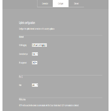
シ
リ
ー
ズ
統
合
セ
ル
ラ
ー
搭
載
の
MX
シ
リ
ー
ズ
MX
セ
キ
ュ
リ