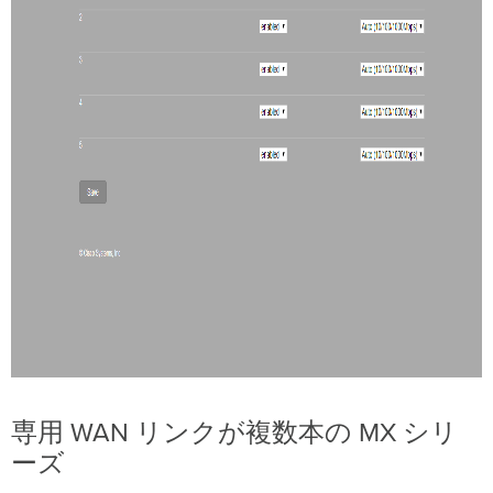
要
な
注
意
事
項
と
考
慮
事
項
専用 WAN リンクが複数本の MX シリ
ーズ