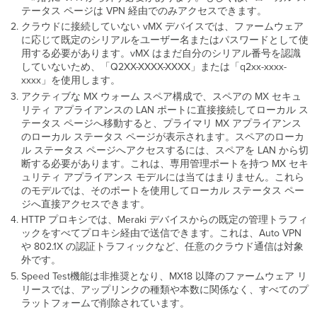
テータス ページは VPN 経由でのみアクセスできます。
クラウドに接続していない vMX デバイスでは、ファームウェア
に応じて既定のシリアルをユーザー名またはパスワードとして使
用する必要があります。vMX はまだ自分のシリアル番号を認識
していないため、「Q2XX-XXXX-XXXX」または「q2xx-xxxx-
xxxx」を使用します。
アクティブな MX ウォーム スペア構成で、スペアの MX セキュ
リティ アプライアンスの LAN ポートに直接接続してローカル ス
テータス ページへ移動すると、プライマリ MX アプライアンス
のローカル ステータス ページが表示されます。スペアのローカ
ル ステータス ページへアクセスするには、スペアを LAN から切
断する必要があります。これは、専用管理ポートを持つ MX セキ
ュリティ アプライアンス モデルには当てはまりません。これら
のモデルでは、そのポートを使用してローカル ステータス ペー
ジへ直接アクセスできます。
HTTP プロキシでは、Meraki デバイスからの既定の管理トラフィ
ックをすべてプロキシ経由で送信できます。これは、Auto VPN
や 802.1X の認証トラフィックなど、任意のクラウド通信は対象
外です。
Speed Test機能は非推奨となり、MX18 以降のファームウェア リ
リースでは、アップリンクの種類や本数に関係なく、すべてのプ
ラットフォームで削除されています。