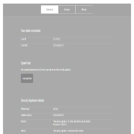
MX
シ
リ
ー
ズ
専
用
WAN
リ
ン
ク
が
複
数
本
の
MX
シ
リ
ー
ズ
専
用