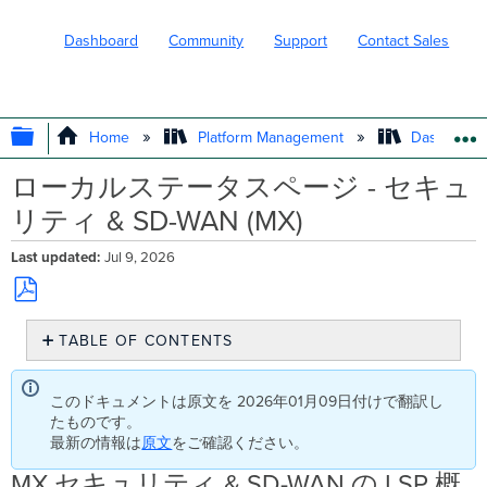
Dashboard
Community
Support
Contact Sales
EXPAND/COLLAPSE GLOBAL HIERARC
Home
Platform Management
Dashboard 
ローカルステータスページ - セキュ
リティ & SD-WAN (MX)
Last updated
Jul 9, 2026
Save
TABLE OF CONTENTS
as
PDF
MX
セ
このドキュメントは原文を 2026年01月09日付けで翻訳し
キ
たものです。
ュ
最新の情報は
原文
をご確認ください。
リ
テ
MX セキュリティ & SD-WAN の LSP 概