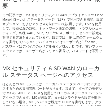
ィ
要
&
SD-
この記事では、MX セキュリティ／SD-WAN アプライアンスの Cisco
WAN
Meraki ローカル ステータス ページ（LSP）で利用できる機能、設定
の
オプション、およびアクセス方法について説明します。LSP を使用
LSP
して、接続状況の監視、ネットワーク設定の調整、トラブルシュー
概
ティング、各種 WAN、SFP、ワイヤレス、ポート、セルラー設定を
要
管理する方法をまとめています。既定では、19 以降のファームウェ
MX
アを実行している MX デバイスの LSP はユーザー名が 「admin」、
セ
パスワードはデバイスのシリアル番号／Cloud ID です。古いファー
キ
ムウェアでは、ユーザー名がシリアル番号で、パスワードは不要で
ュ
す。
リ
テ
ィ
MX セキュリティ & SD-WAN のローカ
&
ル ステータス ページへのアクセス
SD-
WAN
の
ほとんどの MX モデルには、ローカル ステータス ページにアクセ
ロ
スするための専用管理ポートがあります。加えて、すべてのモデル
ー
で MX の LAN IP アドレスを使用してローカル ステータス ページへ
カ
アクセスできます。MX が未設定、またはクラウドから設定を取得
ル
していない場合、MX デバイスは既定で DHCP を実行します。クラ
ス