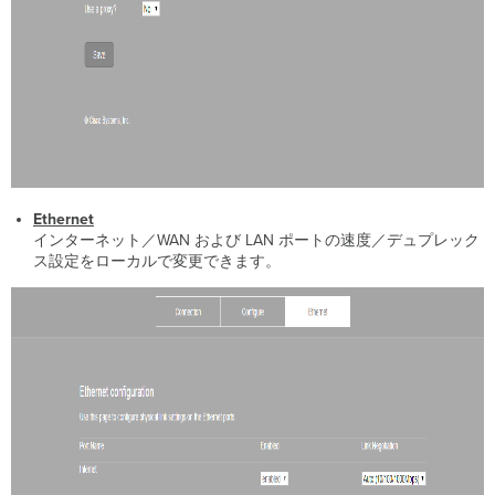
テ
ィ
&
SD-
WAN
プ
ラ
ッ
ト
フ
Ethernet
ォ
インターネット／WAN および LAN ポートの速度／デュプレック
ー
ス設定をローカルで変更できます。
ム
で
の
IPv6
サ
ポ
ー
ト
LAN
PPPoE
重