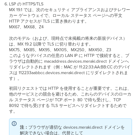
LSP の HTTPS/TLS
MX 19.1 では、次のセキュリティ アプライアンスおよびテレワー
カー ゲートウェイで、ローカル ステータス ページへの平文
HTTP アクセスが TLS に置き換わります。
MX67、MX68、Z4
次のモデル（および、現時点で未掲載の将来の新規デバイス）
は、MX 19.2 以降で TLS に切り替わります。
MX75、MX85、MX95、MX105、MX250、MX450、Z3
このようなデバイスの任意の LAN IP に HTTP で接続すると、ブ
ラウザは自動的に macaddress.devices.meraki.direct ドメインへ
リダイレクトされます（例：MAC が 11:22:33:AA:BB:CC のデバイ
スは 112233aabbcc.devices.meraki.direct にリダイレクトされま
す）。
初回リクエストでは HTTP を使用することが重要です。これは、
他のサービスとの競合を避けるため、これらのデバイスのローカ
ル ステータス ページが TCP ポート 80 で待ち受けし、TCP
8092 で待ち受けする TLS サービスへリダイレクトするためで
す。
注：
ブラウザが適切な devices.meraki.direct ドメインを
解決できない場合は、代替として