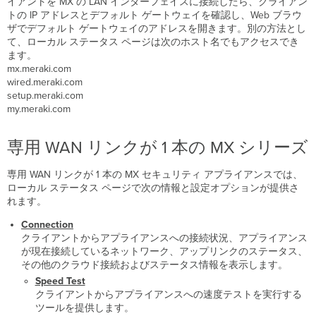
イアントを MX の LAN インターフェイスに接続したら、クライアン
テ
トの IP アドレスとデフォルト ゲートウェイを確認し、Web ブラウ
ー
ザでデフォルト ゲートウェイのアドレスを開きます。別の方法とし
タ
て、ローカル ステータス ページは次のホスト名でもアクセスでき
ス
ます。
ペ
mx.meraki.com
ー
wired.meraki.com
ジ
setup.meraki.com
へ
my.meraki.com
の
ア
専用 WAN リンクが 1 本の MX シリーズ
ク
セ
ス
専用 WAN リンクが 1 本の MX セキュリティ アプライアンスでは、
ローカル ステータス ページで次の情報と設定オプションが提供さ
専
れます。
用
WAN
Connection
リ
クライアントからアプライアンスへの接続状況、アプライアンス
ン
が現在接続しているネットワーク、アップリンクのステータス、
ク
その他のクラウド接続およびステータス情報を表示します。
が
Speed Test
1
クライアントからアプライアンスへの速度テストを実行する
本
ツールを提供します。
の