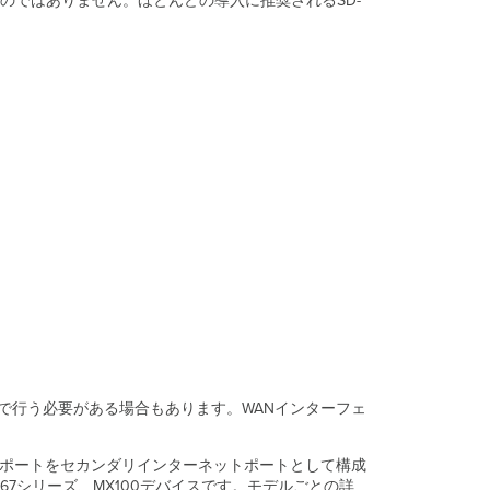
ではありません。ほとんどの導入に推奨されるSD-
ト
プ
ラ
ク
テ
ィ
ス
拠
点
で
の
Auto
VPN
デ
ー
タ
セ
ン
タ
で行う必要がある場合もあります。WANインターフェ
ー
で
の
Nポートをセカンダリインターネットポートとして構成
Auto
67シリーズ、MX100デバイスです。モデルごとの詳