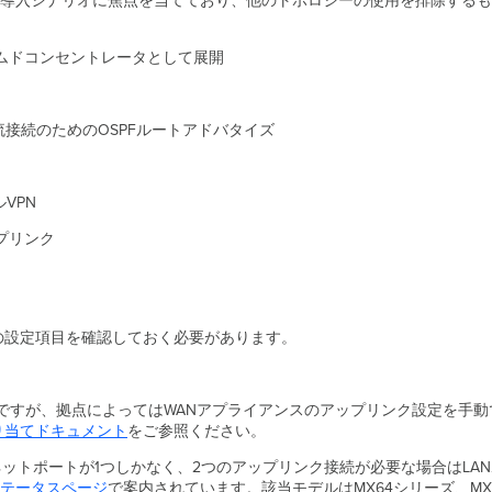
導入シナリオに焦点を当てており、他のトポロジーの使用を排除するもの
ムドコンセントレータとして展開
接続のためのOSPFルートアドバタイズ
VPN
プリンク
かの設定項目を確認しておく必要があります。
分ですが、拠点によってはWANアプライアンスのアップリンク設定を手動
割り当てドキュメント
をご参照ください。
ネットポートが1つしかなく、2つのアップリンク接続が必要な場合はLA
テータスページ
で案内されています。該当モデルはMX64シリーズ、MX