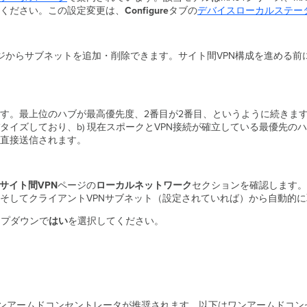
ください。この設定変更は、
Configure
タブの
デバイスローカルステー
PNトポロジからサブネットを追加・削除できます。サイト間VPN構成を進め
す。最上位のハブが最高優先度、2番目が2番目、というように続きま
バタイズしており、b) 現在スポークとVPN接続が確立している最優先
直接送信されます。
サイト間VPN
ページの
ローカルネットワーク
セクションを確認します。
そしてクライアントVPNサブネット（設定されていれば）から自動的
ップダウンで
はい
を選択してください。
はワンアームドコンセントレータが推奨されます。以下はワンアームドコ