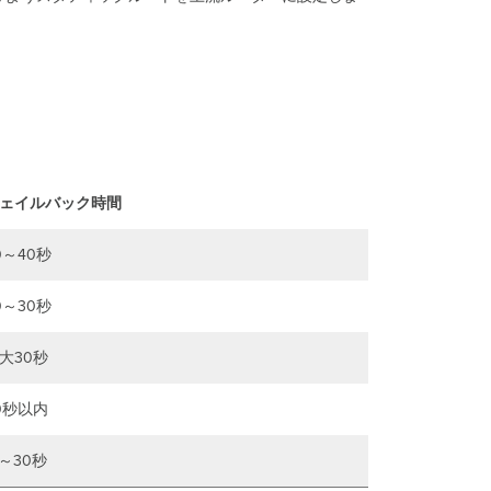
ス
ト
リ
ア
ッ
プ
リ
ン
ク
ヘ
ェイルバック時間
ル
ス
0～40秒
監
視
VPN
0～30秒
レ
ジ
大30秒
ス
ト
0秒以内
リ
Auto
VPN
5～30秒
ル