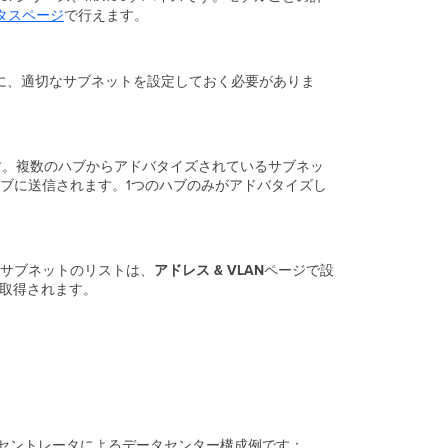
VPN
タスページ
で行えます。
デ
ー
タ
る前に、適切なサブネットを設定しておく必要がありま
セ
ン
タ
ー
冗
す。複数のハブからアドバタイズされているサブネッ
長
のハブに送信されます。1つのハブのみがアドバタイズし
化
（DC-
DC
フ
サブネットのリストは、
アドレス & VLAN
ページで設
ェ
に取得されます。
イ
ル
オ
ー
バ
ー）
ト
ポ
ンセントレータによるデータセンター構成例です：