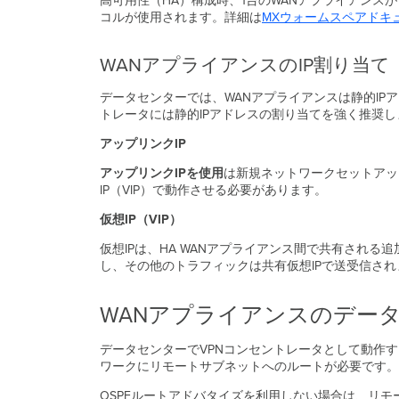
高可用性（HA）構成時、1台のWANアプライアンス
コルが使用されます。詳細は
MXウォームスペアドキ
WANアプライアンスのIP割り当て
データセンターでは、WANアプライアンスは静的IP
トレータには静的IPアドレスの割り当てを強く推奨し
アップリンクIP
アップリンクIPを使用
は新規ネットワークセットアッ
IP（VIP）で動作させる必要があります。
仮想IP（VIP）
仮想IPは、HA WANアプライアンス間で共有される
し、その他のトラフィックは共有仮想IPで送受信され
WANアプライアンスのデー
データセンターでVPNコンセントレータとして動作
ワークにリモートサブネットへのルートが必要です。
OSPFルートアドバタイズを利用しない場合は、リモ