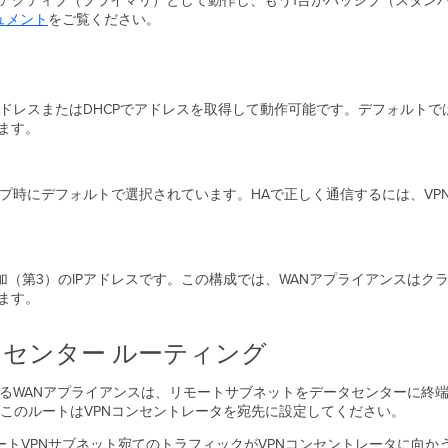
がアクティブ（プライマリ）として動作し、もう1台がパッシブ（スタンバ
ュメント
をご覧ください。
アドレスまたはDHCPでアドレスを取得して動作可能です。デフォルトでは
ます。
プ時にデフォルトで選択されています。HAで正しく通信するには、VP
追加（第3）のIPアドレスです。この構成では、WANアプライアンスはク
ます。
タセンター ルーティング
するWANアプライアンスは、リモートサブネットをデータセンターに終
このルートはVPNコンセントレータを宛先に設定してください。
ートVPNサブネット宛てのトラフィックがVPNコンセントレータに向