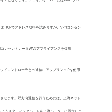
イ）となります。フェイルオーバーにはVRRPプロト
テ
ク
ノ
ロ
ジ
ー
DHCPでアドレス取得を試みますが、VPNコンセン
詳
細
ダ
ッ
NコンセントレータWANアプライアンスを仮想
シ
ュ
ボ
ー
ラウドコントローラとの通信にアップリンクIPを使用
ド
＆
ク
ラ
ウ
ド
端させます。双方向通信を行うためには、上流ネット
VPN
レ
ジ
かうようスタティックルートを上流ルーターに設定しま