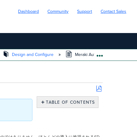
Dashboard
Community
Support
Contact Sales
Design and Configure
Meraki Auto VPN のベストプ
EXPAND/COLL
Save
as
TABLE OF CONTENTS
PDF
Auto
VPN
の
ベ
ス