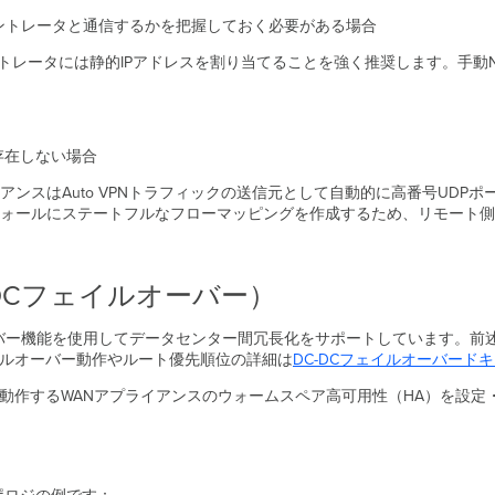
ントレータと通信するかを把握しておく必要がある場合
ントレータには静的IPアドレスを割り当てることを強く推奨します。手動
存在しない場合
アンスはAuto VPNトラフィックの送信元として自動的に高番号UDP
ォールにステートフルなフローマッピングを作成するため、リモート側
DCフェイルオーバー）
イルオーバー機能を使用してデータセンター間冗長化をサポートしています
イルオーバー動作やルート優先順位の詳細は
DC-DCフェイルオーバード
で動作するWANアプライアンスのウォームスペア高可用性（HA）を設