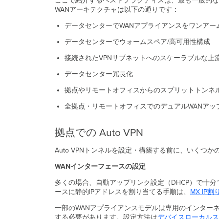
ここで紹介するベストプラクティスは、最も一般的な
WANアーキテクチャは以下の通りです：
データセンターでWANアプライアンスをワンアー
データセンターでウォームスペア/高可用性構成
接続されたVPNサブネットへのスケーラブルな上流
データセンター冗長化
拠点やリモートオフィスからのスプリットトンネル
全拠点・リモートオフィスでのデュアルWANアッ
拠点での Auto VPN
Auto VPNトンネルを設定・構築する前に、いくつ
WANインターフェースの設定
多くの場合、自動アップリンク設定（DHCP）で十
ースに静的IPアドレスを割り当てる手順は、
MX
IP
一部のWANアプライアンスモデルは専用のインター
する必要があります。設定方法は
デバイスローカルス