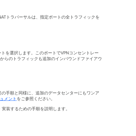
ア
ン
ス
NATトラバーサルは、指定ポートの全トラフィックを
の
デ
ー
タ
セ
ン
ポートを選択します。このポートでVPNコンセントレー
タ
からのトラフィックも追加のインバウンドファイアウ
ー
ル
ー
テ
ィ
ン
。前述の手順と同様に、追加のデータセンターにもワンア
グ
キュメント
をご参照ください。
フ
定・実装するための手順を説明します。
ェ
イ
ル
オ
ー