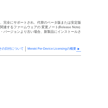
ェ
ア
に
つ
い
、完全にサポートされ、代替のベータ版または安定版
て
ァームウェアの 変更ノート(Release Note)
・バージョンより古い場合、新製品にインストールさ
びその日付について
Meraki Per-Device Licensingの概要