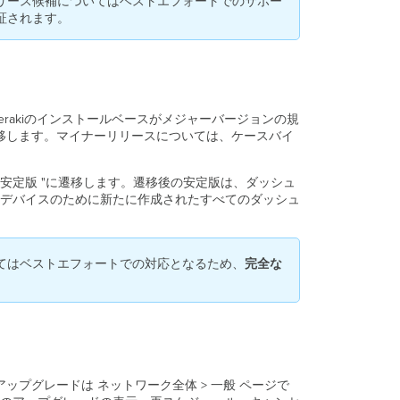
リース候補についてはベストエフォートでのサポー
知
証されます。
プ
ロ
セ
ス
デ
バ
akiのインストールベースがメジャーバージョンの規
イ
遷移します。マイナーリリースについては、ケースバイ
ス
の
ア
安定版 "に遷移します。遷移後の安定版は、ダッシュ
ッ
デバイスのために新たに作成されたすべてのダッシュ
プ
グ
レ
てはベストエフォートでの対応となるため、
完全な
ー
ド
プ
ロ
セ
ス
フ
アップグレードは ネットワーク全体 > 一般 ページで
ァ