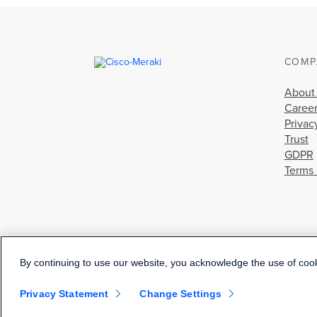
COMP
About
Caree
Privac
Trust
GDPR
Terms 
By continuing to use our website, you acknowledge the use of coo
Privacy Statement
Change Settings