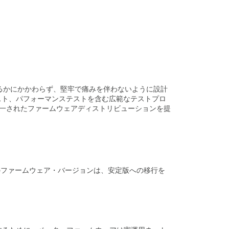
フ
ァ
ー
ム
ウ
ェ
ア
フ
ァ
されるかにかかわらず、堅牢で痛みを伴わないように設計
ー
テスト、パフォーマンステストを含む広範なテストプロ
ム
の統一されたファームウェアディストリビューションを提
ウ
ェ
ア
の
展
開
のファームウェア・バージョンは、安定版への移行を
プ
ロ
セ
ス
に
つ