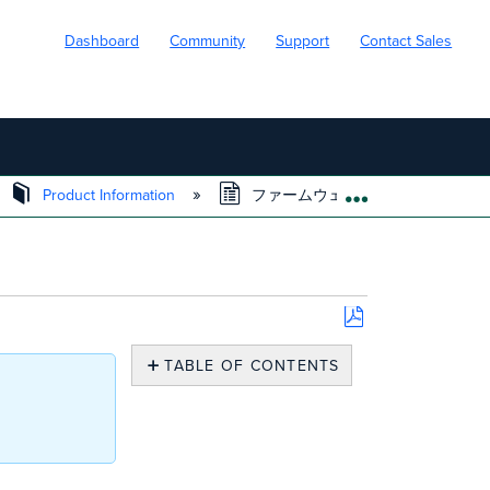
Dashboard
Community
Support
Contact Sales
Product Information
ファームウェアリリースのプロセ
EXPAND/COLL
Save
as
TABLE OF CONTENTS
PDF
Meraki
に
お
け
る