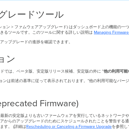
グレードツール
ション > ファムウェアアップグレード) はダッシュボード上の機能の
できるツールです。このツールに関する詳しい説明は
Managing Firmware
アップグレードの進捗を確認できます。
ョン
ードでは、ベータ版、安定版リリース候補、安定版の外に "
他の利用可能
ジョンは前述の基準に従って表示されております。”他の利用可能なバージ
ated Firmware)
るために、最新の安定版よりも古いファームウェアを実行しているネットワ
アからのアップグレードのためにスケジュールされたことを警告する通
す。 (詳細は
Rescheduling
or Canceling a Firmware
Upgrade
を参照し