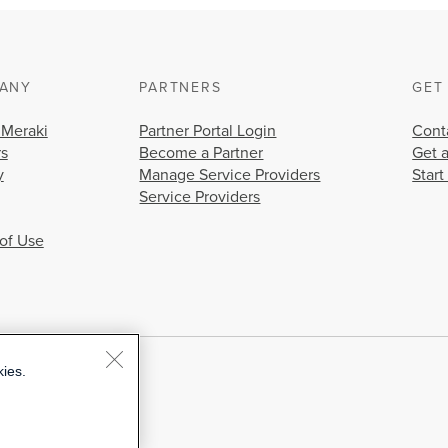
ANY
PARTNERS
GET
 Meraki
Partner Portal Login
Cont
rs
Become a Partner
Get 
y
Manage Service Providers
Start
Service Providers
of Use
kies.