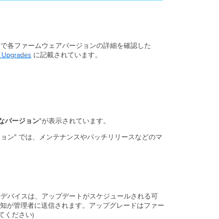
ジ
ョ
ン
廃
一つで各ファームウェアバージョンの詳細を確認した
止
 Upgrades
に記載されています。
フ
ァ
ー
ム
ウ
ェ
ア
なバージョン
"が表示されています。
(Deprecated
Firmware)
ョン" では、メンテナンスやパッチリリースなどのマ
新
製
品
の
フ
ァ
ークやデバイスは、アップデートがスケジュールされる可
ー
知が管理者に送信されます。アップグレードはファー
ム
てください)
ウ