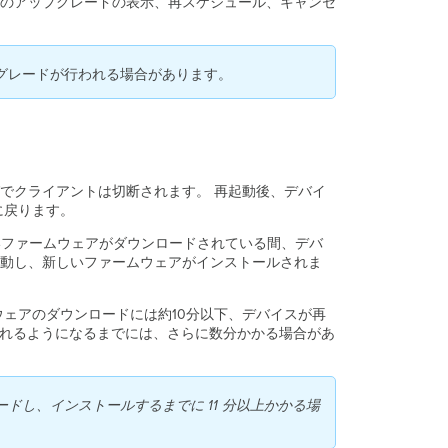
のアップグレードの表示、再スケジュール、キャンセ
ー
ム
ウ
ェ
グレードが行われる場合があります。
ア
ア
ッ
プ
グ
レ
でクライアントは切断されます。 再起動後、デバイ
ー
に戻ります。
ド
ツ
新しいファームウェアがダウンロードされている間、デバ
ー
動し、新しいファームウェアがインストールされま
ル
他
の
ウェアのダウンロードには約10分以下、デバイスが再
利
されるようになるまでには、さらに数分かかる場合があ
用
可
能
し、インストールするまでに 11 分以上かかる場
な
バ
ー