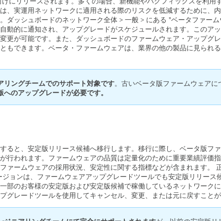
客様向けにリリースされます。多くの場合、新機能やバグフィックスを利
は、実運用ネットワークに適用される際のリスクを低減するために、内
ッシュボードのネットワーク全体 > 一般 > にある "ベータファームウ
自動的に通知され、アップグレードがスケジュールされます。このアッ
変更が可能です。また、ダッシュボードのファームウェア・アップグレ
きます。ベータ・ファームウェアは、業界の他の製品に見られる "Early
アリングチームでのサポート対象です
。古いベータ版ファームウェアに
版へのアップグレードが必要です。
すると、安定版リリース候補へ移行します。移行に際し、ベータ版ファ
が行われます。ファームウェアの品質は定量化のために重要業績評価指標
ファームウェアの採用状況、安定性に関する指標などが含まれます。 
ージョンは、ファームウェアアップグレードツールでも安定版リリース
一部のお客様の安定版および安定版候補で稼働しているネットワークに
プグレードツールを使用してキャンセル、変更、または元に戻すことが