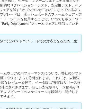
い
用するために、ベータ・ファームウェアは実運用ネット
て
部的なリグレッション・テスト、安定性テスト、パフ
ェアを試す" オプションが ”はい” になっているネッ
ベ
プグレードは、ダッシュボードのファームウェア・ア
ー
ード・ツールを使用することで、いつでもネットワー
タ
 Deployment "ファームウェアに類似している
安
定
版
リ
ついてはベストエフォートでの対応となるため、
完
リ
ー
ス
候
補
安
定
ームウェアのパフォーマンスについて、弊社のソフト
版
（KPI）によって分析されます。これには、未解決
正式なレビューを経て、ベータ版は"安定版リリース候
管
候補に表示されます。新しい安定版リリース候補が利
理
アップグレードのスケジュールを段階的に開始しま
者
できます。
へ
の
通