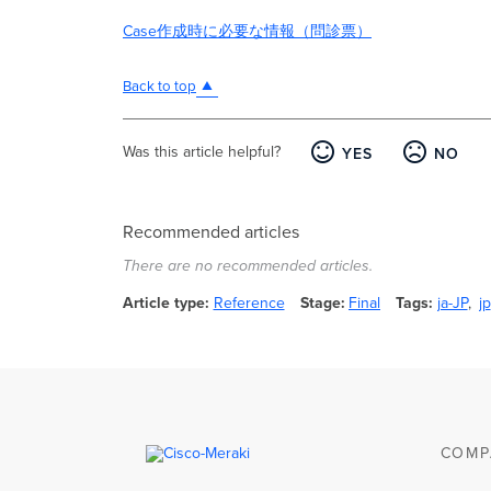
Case作成時に必要な情報（問診票）
Back to top
Was this article helpful?
YES
NO
Recommended articles
There are no recommended articles.
Article type
Reference
Stage
Final
Tags
ja-JP
jp
COMP