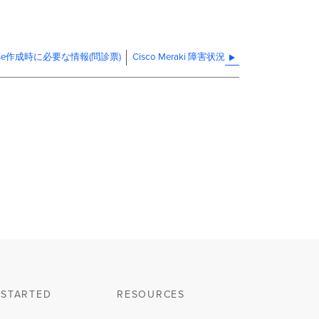
のCase作成時に必要な情報(問診票)
Cisco Meraki 障害状況
 STARTED
RESOURCES