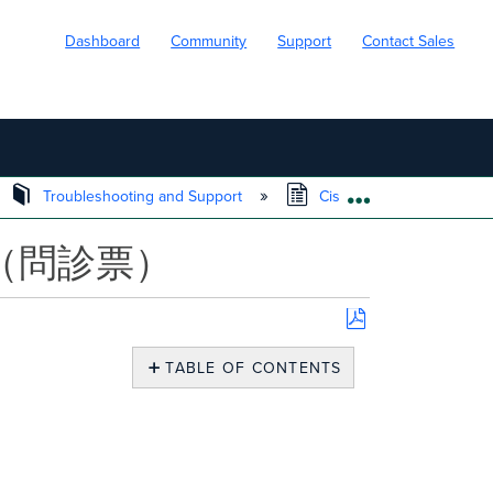
Dashboard
Community
Support
Contact Sales
Troubleshooting and Support
Cisco Meraki テクニ
EXPAND/COLL
情報（問診票）
Save
as
TABLE OF CONTENTS
PDF
System
Manager
関
連
の