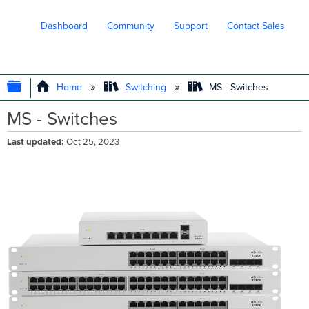
Dashboard
Community
Support
Contact Sales
EXPAND/COLLAPSE GLOBAL HIERARC
Home
Switching
MS - Switches
MS - Switches
Last updated
Oct 25, 2023