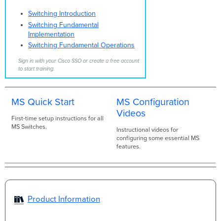
Switching Introduction
Switching Fundamental
Implementation
Switching Fundamental Operations
Sign in with your Cisco SSO or create a free account
to start training.
MS Quick Start
MS Configuration
Videos
First-time setup instructions for all
MS Switches.
Instructional videos for
configuring some essential MS
features.
Product Information