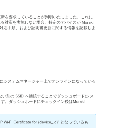
ナ
リ
オ
書の更新を要求していることが判明いたしました。これに
別
れる対応を実施しない場合、特定のデバイスが Meraki
の
る対応手順、および証明書更新に関する情報を記載しま
推
奨
さ
れ
る
対
応
Sentry
Wi-
にシステムマネージャー上でオンラインになっている
Fi
を
使
を使用しない別の SSID へ接続することでダッシュボード(シス
用
。ダッシュボードにチェックイン後はMeraki
し
た
Meraki Cloud
認
ificate for {device_id}" となっているも
証 を