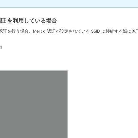
oud 認証 を利用している場合
 認証で証明書認証を行う場合、Meraki 認証が設定されている SSID に接続
A1