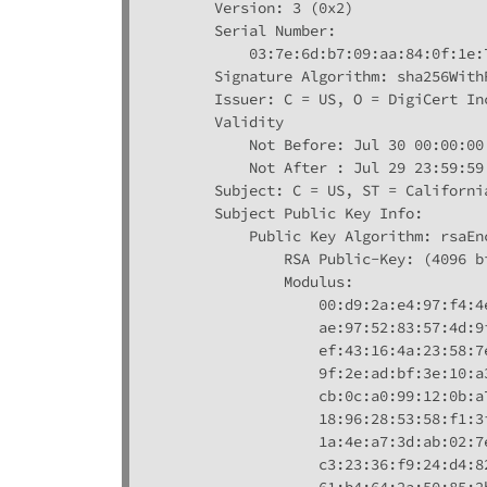
        Version: 3 (0x2)

        Serial Number:

            03:7e:6d:b7:09:aa:84:0f:1e:7
        Signature Algorithm: sha256WithR
        Issuer: C = US, O = DigiCert In
        Validity

            Not Before: Jul 30 00:00:00 
            Not After : Jul 29 23:59:59 
        Subject: C = US, ST = Californi
        Subject Public Key Info:

            Public Key Algorithm: rsaEnc
                RSA Public-Key: (4096 bi
                Modulus:

                    00:d9:2a:e4:97:f4:4
                    ae:97:52:83:57:4d:9
                    ef:43:16:4a:23:58:7
                    9f:2e:ad:bf:3e:10:a
                    cb:0c:a0:99:12:0b:a
                    18:96:28:53:58:f1:3
                    1a:4e:a7:3d:ab:02:7
                    c3:23:36:f9:24:d4:8