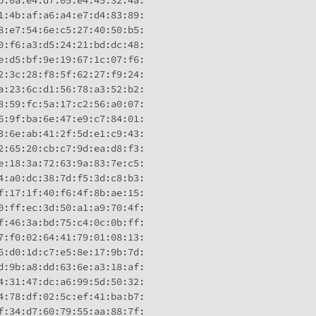
b:0a:e4:d7:05:e4:45:32:4a:

1:4b:af:a6:a4:e7:d4:83:89:

8:e7:54:6e:c5:27:40:50:b5:

0:f6:a3:d5:24:21:bd:dc:48:

e:d5:bf:9e:19:67:1c:07:f6:

2:3c:28:f8:5f:62:27:f9:24:

a:23:6c:d1:56:78:a3:52:b2:

8:59:fc:5a:17:c2:56:a0:07:

6:9f:ba:6e:47:e9:c7:84:01:

3:6e:ab:41:2f:5d:e1:c9:43:

2:65:20:cb:c7:9d:ea:d8:f3:

e:18:3a:72:63:9a:83:7e:c5:

4:a0:dc:38:7d:f5:3d:c8:b3:

f:17:1f:40:f6:4f:8b:ae:15:

0:ff:ec:3d:50:a1:a9:70:4f:

f:46:3a:bd:75:c4:0c:0b:ff:

7:f0:02:64:41:79:01:08:13:

6:d0:1d:c7:e5:8e:17:9b:7d:

d:9b:a8:dd:63:6e:a3:18:af:

4:31:47:dc:a6:99:5d:50:32:

4:78:df:02:5c:ef:41:ba:b7:

f:34:d7:60:79:55:aa:88:7f:
