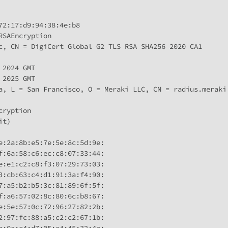
2:17:d9:94:38:4e:b8

SAEncryption

c, CN = DigiCert Global G2 TLS RSA SHA256 2020 CA1

2024 GMT

2025 GMT

a, L = San Francisco, O = Meraki LLC, CN = radius.meraki.
ryption

t)

e:2a:8b:e5:7e:5e:8c:5d:9e:

f:6a:58:c6:ec:c8:07:33:44:

e:e1:c2:c8:f3:07:29:73:03:

3:cb:63:c4:d1:91:3a:f4:90:

7:a5:b2:b5:3c:81:89:6f:5f:

f:a6:57:02:8c:80:6c:b8:67:

e:5e:57:0c:72:96:27:82:2b:

2:97:fc:88:a5:c2:c2:67:1b:
