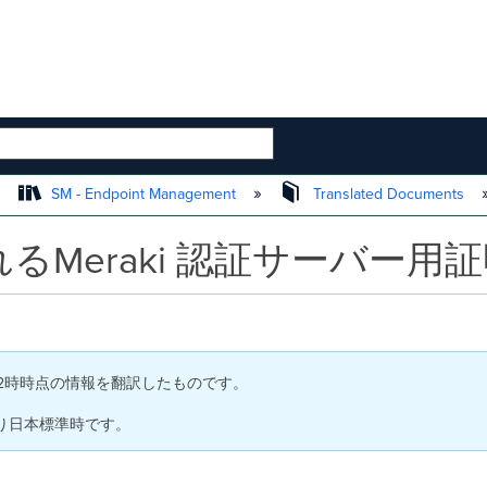
 HIERARCHY
SM - Endpoint Management
Translated Documents
れるMeraki 認証サーバー
1 日 12時時点の情報を翻訳したものです。
り日本標準時です。