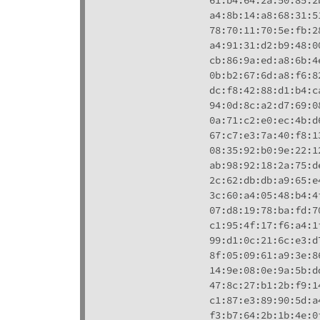
                    61:b4:64:2a:50:85:2
                    a4:8b:14:a8:68:31:5
                    78:70:11:70:5e:fb:2
                    a4:91:31:d2:b9:48:0
                    cb:86:9a:ed:a8:6b:4
                    0b:b2:67:6d:a8:f6:8
                    dc:f8:42:88:d1:b4:c
                    94:0d:8c:a2:d7:69:0
                    0a:71:c2:e0:ec:4b:d
                    67:c7:e3:7a:40:f8:1
                    08:35:92:b0:9e:22:1
                    ab:98:92:18:2a:75:d
                    2c:62:db:db:a9:65:e
                    3c:60:a4:05:48:b4:4
                    07:d8:19:78:ba:fd:7
                    c1:95:4f:17:f6:a4:1
                    99:d1:0c:21:6c:e3:d
                    8f:05:09:61:a9:3e:8
                    14:9e:08:0e:9a:5b:d
                    47:8c:27:b1:2b:f9:1
                    c1:87:e3:89:90:5d:a
                    f3:b7:64:2b:1b:4e:0