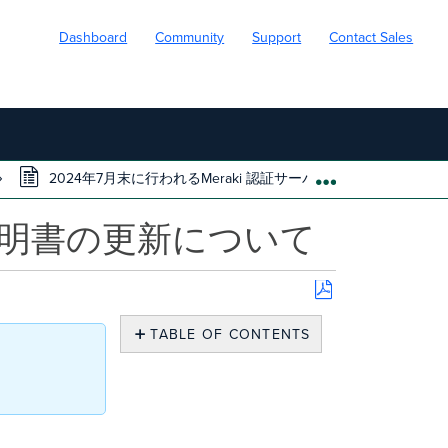
Dashboard
Community
Support
Contact Sales
2024年7月末に行われるMeraki 認証サーバー用証明書の更新
EXPAND/COLL
用証明書の更新について
Save
as
TABLE OF CONTENTS
PDF
概
要
展
開
シ