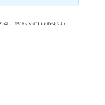
し
て
い
る
場
合
する際に以下の新しい証明書を”信頼”する必要があります。
信
頼
さ
れ
た
ア
ク
セ
ス
(Trusted
Access
)
証
明
書
の
詳