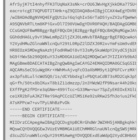
Afr5yjK7tI4nhyfFK3TUqNaX3sNk+crOU6JWvHgXjkkDKa77SU+k
eacroicgE7XQPUDTITAHk+qZ9QIDAQABo4IBgjCCAX4wEgYDVR0T
/wIBADAdBgNVHQ4EFgQUt2ui6qiqhIx56rTaD5iyxZV2ufQwHwYD
A95QNVbRTLtm8KPiGxvDl7I90VUwDgYDVR0PAQH/BAQDAgGGMB0G
CCsGAQUFBwMBBggrBgEFBQcDAjB2BggrBgEFBQcBAQRqMGgwJAYI
GGh0dHA6Ly9vY3NwLmRpZ2ljZXJ0LmNvbTBABggrBgEFBQcwAoY0
Y2VydHMuZGlnaWNlcnQuY29tL0RpZ2lDZXJ0R2xvYmFsUm9vdENB
HR8EOzA5MDegNaAzhjFodHRwOi8vY3JsMy5kaWdpY2VydC5jb20v
bG9iYWxSb290Q0EuY3JsMD0GA1UdIAQ2MDQwCwYJYIZIAYb9bAIB
MAgGBmeBDAECATAIBgZngQwBAgIwCAYGZ4EMAQIDMA0GCSqGSIb3
AQCAMs5eC91uWg0Kr+HWhMvAjvqFcO3aXbMM9yt1QP6FCvrzMXi3
ax3pfs8LulicWdSQ0/1s/dCYbbdxglvPbQtaCdB73sRD2Cqk3p5B
qG+fh/50tx8bIKuxT8b1Z11dmzzp/2n3YWzW2fP9NsarA4h20ksu
EXffPgK2fPOre3qGNm+499iTcc+G33Mw+nur7SpZyEKEOxEXGlLz
ce1XR2bFuAJKZTRei9AqPCCcUZlM51Ke92sRKw2Sfh3oius2FkOH
A7sKPPcw7+uvTPyLNhBzPvOk

-----END CERTIFICATE-----

-----BEGIN CERTIFICATE-----

MIIDrzCCApegAwIBAgIQCDvgVpBCRrGhdWrJWZHHSjANBgkqhkiG
MQswCQYDVQQGEwJVUzEVMBMGA1UEChMMRGlnaUNlcnQgSW5jMRkw
d3cuZGlnaWNlcnQuY29tMSAwHgYDVQQDExdEaWdpQ2VydCBHbG9i