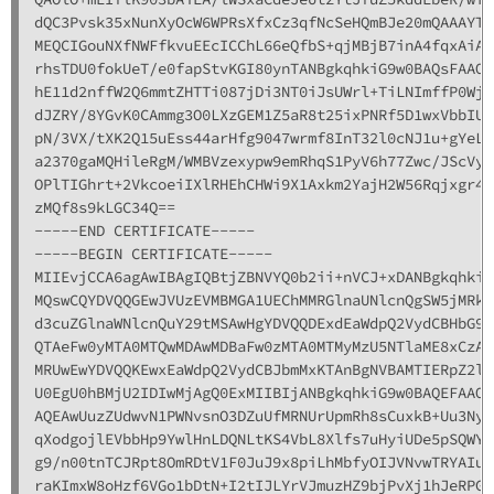
dQC3Pvsk35xNunXyOcW6WPRsXfxCz3qfNcSeHQmBJe20mQAAAYTQ
MEQCIGouNXfNWFfkvuEEcICChL66eQfbS+qjMBjB7inA4fqxAiAy
rhsTDU0fokUeT/e0fapStvKGI80ynTANBgkqhkiG9w0BAQsFAAOC
hE11d2nffW2Q6mmtZHTTi087jDi3NT0iJsUWrl+TiLNImffP0WjY
dJZRY/8YGvK0CAmmg3O0LXzGEM1Z5aR8t25ixPNRf5D1wxVbbIUZ
pN/3VX/tXK2Q15uEss44arHfg9047wrmf8InT32l0cNJ1u+gYeLJ
a2370gaMQHileRgM/WMBVzexypw9emRhqS1PyV6h77Zwc/JScVyd
OPlTIGhrt+2VkcoeiIXlRHEhCHWi9X1Axkm2YajH2W56Rqjxgr4p
zMQf8s9kLGC34Q==

-----END CERTIFICATE-----

-----BEGIN CERTIFICATE-----

MIIEvjCCA6agAwIBAgIQBtjZBNVYQ0b2ii+nVCJ+xDANBgkqhkiG
MQswCQYDVQQGEwJVUzEVMBMGA1UEChMMRGlnaUNlcnQgSW5jMRkw
d3cuZGlnaWNlcnQuY29tMSAwHgYDVQQDExdEaWdpQ2VydCBHbG9i
QTAeFw0yMTA0MTQwMDAwMDBaFw0zMTA0MTMyMzU5NTlaME8xCzAJ
MRUwEwYDVQQKEwxEaWdpQ2VydCBJbmMxKTAnBgNVBAMTIERpZ2lD
U0EgU0hBMjU2IDIwMjAgQ0ExMIIBIjANBgkqhkiG9w0BAQEFAAOC
AQEAwUuzZUdwvN1PWNvsnO3DZuUfMRNUrUpmRh8sCuxkB+Uu3Ny5
qXodgojlEVbbHp9YwlHnLDQNLtKS4VbL8Xlfs7uHyiUDe5pSQWYQ
g9/n00tnTCJRpt8OmRDtV1F0JuJ9x8piLhMbfyOIJVNvwTRYAIuE
raKImxW8oHzf6VGo1bDtN+I2tIJLYrVJmuzHZ9bjPvXj1hJeRPG/