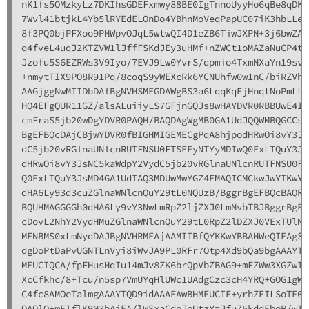
nK1fs5OMzkyLz7DKIhsGDEFxmwy88BE0IgTnnoUyyHo6qBe8qDKW
7Wvl41btjkL4Yb5lRYEdELOnDo4YBhnMoVeqPapUC07iK3hbLLez
8f3PQ0bjPFXoo9PHWpvOJqL5wtwQI4D1eZB6TiwJXPN+3j6bwZAr
q4fveL4uqJ2KTZVW1lJffFSKdJEy3uHMf+nZWCt1oMAZaNuCP4tE
Jzofu5S6EZRWs3V9Iyo/7EVJ9Lw0YvrS/qpmio4TxmNXaYn19svE
+nmytTIX9PO8R91Pq/8coqS9yWEXcRk6YCNUhfw0w1nC/biRZVh8
AAGjggNwMIIDbDAfBgNVHSMEGDAWgBS3a6LqqKqEjHnqtNoPmLLF
HQ4EFgQUR11GZ/alsALuiiyLS7GFjnGQJs8wHAYDVR0RBBUwE4IR
cmFraS5jb20wDgYDVR0PAQH/BAQDAgWgMB0GA1UdJQQWMBQGCCsG
BgEFBQcDAjCBjwYDVR0fBIGHMIGEMECgPqA8hjpodHRwOi8vY3Js
dC5jb20vRGlnaUNlcnRUTFNSU0FTSEEyNTYyMDIwQ0ExLTQuY3Js
dHRwOi8vY3JsNC5kaWdpY2VydC5jb20vRGlnaUNlcnRUTFNSU0FT
Q0ExLTQuY3JsMD4GA1UdIAQ3MDUwMwYGZ4EMAQICMCkwJwYIKwYB
dHA6Ly93d3cuZGlnaWNlcnQuY29tL0NQUzB/BggrBgEFBQcBAQRz
BQUHMAGGGGh0dHA6Ly9vY3NwLmRpZ2ljZXJ0LmNvbTBJBggrBgEF
cDovL2NhY2VydHMuZGlnaWNlcnQuY29tL0RpZ2lDZXJ0VExTUlNB
MENBMS0xLmNydDAJBgNVHRMEAjAAMIIBfQYKKwYBBAHWeQIEAgSC
dgDoPtDaPvUGNTLnVyi8iWvJA9PL0RFr7Otp4Xd9bQa9bgAAAYTQ
MEUCIQCA/fpFHusHqIu14mJv8ZK6brQpVbZBAG9+mFZWw3XGZwIg
XcCfkhc/8+Tcu/n5sp7VmUYqHlUWc1UAdgCzc3cH4YRQ+GOG1gWp
C4fc8AMOeTalmgAAAYTQD9idAAAEAwBHMEUCIE+yrhZEILSoTE06
QAOlO+mEIflK903bAiEA/lWSxaCdeJeUtzYtJfuZ5kddEbeR/wTp