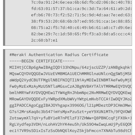
         7c:0a:91:24:6e:ea:6b:6d:fb:d2:06:8c:40:78:a
         fd:63:01:57:37:b1:ca:9c:3d:7a:64:61:a9:2d:4
         ef:b6:70:73:f2:52:71:5c:9d:4d:aa:7e:ed:63:4
         38:f9:53:20:68:6b:b7:ed:95:91:ca:1e:88:85:e
         08:75:a2:f5:7d:40:c6:49:b6:61:a8:c7:d9:6e:7
         82:be:29:7c:1d:50:65:f9:f3:a3:8d:a5:cc:c4:1
#Meraki Authentication Radius Certificate

-----BEGIN CERTIFICATE-----

MIIHtjCCBp6gAwIBAgIQDi33hONpu/64zjscUZZP/zANBgkqhkiG
MQswCQYDVQQGEwJVUzEVMBMGA1UEChMMRGlnaUNlcnQgSW5jMSkw
aWdpQ2VydCBUTFMgUlNBIFNIQTI1NiAyMDIwIENBMTAeFw0yMjEy
Fw0yMzExMzAyMzU5NTlaMGsxCzAJBgNVBAYTAlVTMRMwEQYDVQQI
bmlhMRYwFAYDVQQHEw1TYW4gRnJhbmNpc2NvMRMwEQYDVQQKEwpN
MRowGAYDVQQDExFyYWRpdXMubWVyYWtpLmNvbTCCAiIwDQYJKoZI
ggIPADCCAgoCggIBAJOYhgapx3996OG/l21pMDeztDP3CHm3MwvV
G7si2MrsKaq8c3b547imYsMpxPzu5zt+yeY9XUN1MTh/9FQVOWP9
ZotswymXl7qV+yfuBY1eR7nPElzF37ZHWw+Q8PBNCcqFjFX0k+1U
RgLVydfep3VDH/nLohAV2hYK4eu5h/UkS9O4wIwqLmUjPyE6QOM8
ec1i7VR9s5D1xIsTzSsObNQ6lKoyZ5kjbFmccn7XNAbTu98dtCPJ