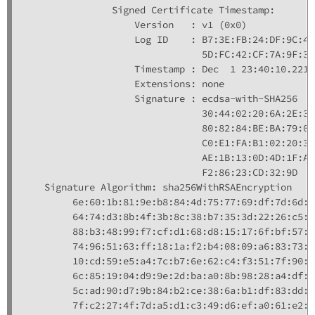
                Signed Certificate Timestamp:

                    Version   : v1 (0x0)

                    Log ID    : B7:3E:FB:24:DF:9C:4D
                                5D:FC:42:CF:7A:9F:35
                    Timestamp : Dec  1 23:40:10.221 
                    Extensions: none

                    Signature : ecdsa-with-SHA256

                                30:44:02:20:6A:2E:35
                                80:82:84:BE:BA:79:07
                                C0:E1:FA:B1:02:20:32
                                AE:1B:13:0D:4D:1F:A2
                                F2:86:23:CD:32:9D

    Signature Algorithm: sha256WithRSAEncryption

         6e:60:1b:81:9e:b8:84:4d:75:77:69:df:7d:6d:9
         64:74:d3:8b:4f:3b:8c:38:b7:35:3d:22:26:c5:1
         88:b3:48:99:f7:cf:d1:68:d8:15:17:6f:bf:57:f
         74:96:51:63:ff:18:1a:f2:b4:08:09:a6:83:73:b
         10:cd:59:e5:a4:7c:b7:6e:62:c4:f3:51:7f:90:f
         6c:85:19:04:d9:9e:2d:ba:a0:8b:98:28:a4:df:f
         5c:ad:90:d7:9b:84:b2:ce:38:6a:b1:df:83:dd:3
         7f:c2:27:4f:7d:a5:d1:c3:49:d6:ef:a0:61:e2:c