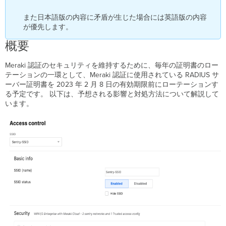
よ
る
また日本語版の内容に矛盾が生じた場合には英語版の内容
Meraki
が優先します。
認
概要
証
Sentry
Wi-
Meraki 認証のセキュリティを維持するために、毎年の証明書のロー
Fi
テーションの一環として、Meraki 認証に使用されている RADIUS サ
を
ーバー証明書を 2023 年 2 月 8 日の有効期限前にローテーションす
用
る予定です。 以下は、予想される影響と対処方法について解説して
い
います。
な
い
Meraki
認
証
Trusted
Access
証
明
書
に
つ