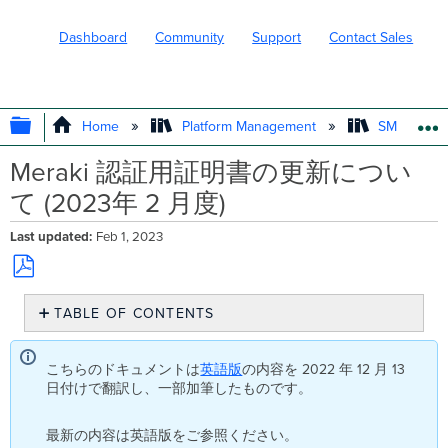
Dashboard
Community
Support
Contact Sales
EXPAND/COLLAPSE GLOBAL HIERARC
Home
Platform Management
SM - Endpo
Meraki 認証用証明書の更新につい
て (2023年 2 月度)
Last updated
Feb 1, 2023
Save
TABLE OF CONTENTS
as
PDF
概
要
こちらのドキュメントは
英語版
の内容を 2022 年 12 月 13
Sentry
日付けで翻訳し、一部加筆したものです。
Wi-
Fi
最新の内容は英語版をご参照ください。
に