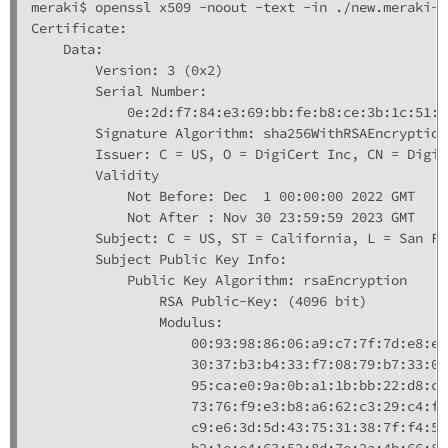
meraki$ openssl x509 -noout -text -in ./new.meraki-a
Certificate:

    Data:

        Version: 3 (0x2)

        Serial Number:

            0e:2d:f7:84:e3:69:bb:fe:b8:ce:3b:1c:51:9
        Signature Algorithm: sha256WithRSAEncryption

        Issuer: C = US, O = DigiCert Inc, CN = DigiC
        Validity

            Not Before: Dec  1 00:00:00 2022 GMT

            Not After : Nov 30 23:59:59 2023 GMT

        Subject: C = US, ST = California, L = San Fr
        Subject Public Key Info:

            Public Key Algorithm: rsaEncryption

                RSA Public-Key: (4096 bit)

                Modulus:

                    00:93:98:86:06:a9:c7:7f:7d:e8:e1
                    30:37:b3:b4:33:f7:08:79:b7:33:0b
                    95:ca:e0:9a:0b:a1:1b:bb:22:d8:ca
                    73:76:f9:e3:b8:a6:62:c3:29:c4:fc
                    c9:e6:3d:5d:43:75:31:38:7f:f4:54
                    b2:1e:e4:63:52:8d:7e:2a:4b:66:8b