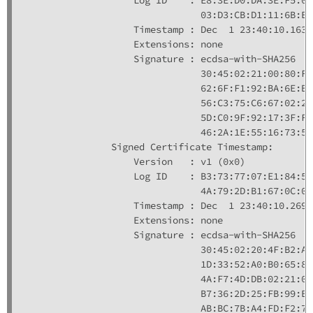
                                03:D3:CB:D1:11:6B:EC
                    Timestamp : Dec  1 23:40:10.163 
                    Extensions: none

                    Signature : ecdsa-with-SHA256

                                30:45:02:21:00:80:FD
                                62:6F:F1:92:BA:6E:B4
                                56:C3:75:C6:67:02:20
                                5D:C0:9F:92:17:3F:F3
                                46:2A:1E:55:16:73:55

                Signed Certificate Timestamp:

                    Version   : v1 (0x0)

                    Log ID    : B3:73:77:07:E1:84:50
                                4A:79:2D:B1:67:0C:0B
                    Timestamp : Dec  1 23:40:10.269 
                    Extensions: none

                    Signature : ecdsa-with-SHA256

                                30:45:02:20:4F:B2:AE
                                1D:33:52:A0:B0:65:86
                                4A:F7:4D:DB:02:21:00
                                B7:36:2D:25:FB:99:E6
                                AB:BC:7B:A4:FD:F2:79
