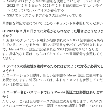
Sentry WiFi による Meraki 認証を使用しているが、デバイスが
2022 年 12 月 5 日から 2023 年 2 月 8 日の間に一度もオンライ
ンになっていないデバイスが存在する
SSID でトラステッドアクセスの設定を行っている
具体的な対応方法についてはこのドキュメントを参照してください
Q: 2023 年 2 月 8 日までに対応がとられなかった場合はどうなりま
すか？
A: お使いのクライアント端末が期限切れの RADISU 証明書のみ所有
していることになるため、新しい証明書をデバイスが受け入れるま
で、Meraki Cloud 認証が設定された SSID に接続できなくなりま
す。具体的な対応はこちらのドキュメントの冒頭部分を参照してく
ださい。
Q:
デバイスの接続性を維持するためにはどのような対応が必要でし
ょうか?
A: ローテーション日以降、新しい証明書を Meraki 認証 に使用する
必要があります。対応については、本ドキュメントを参照してくだ
さい（必要な場合）。
Q:
ユーザー名とパスワードで行う Meraki 認証には影響はあります
か？
A: いいえ、これは証明書ベースの認証にのみ影響します。PEAP の
ようなユーザー名/パスワード認証で Meraki 認証を使用しているお