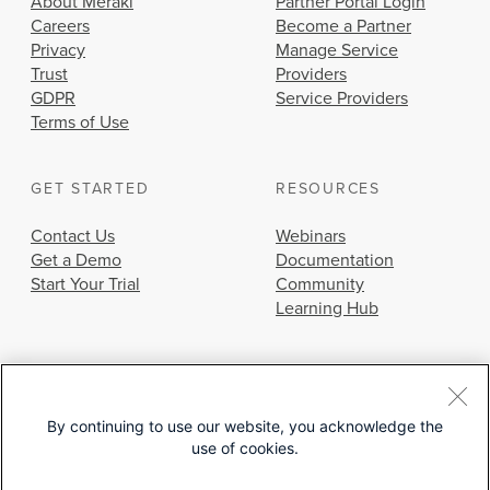
About Meraki
Partner Portal Login
Careers
Become a Partner
Privacy
Manage Service
Trust
Providers
GDPR
Service Providers
Terms of Use
GET STARTED
RESOURCES
Contact Us
Webinars
Get a Demo
Documentation
Start Your Trial
Community
Learning Hub
By continuing to use our website, you acknowledge the
use of cookies.
© 2026 Cisco Systems, Inc.