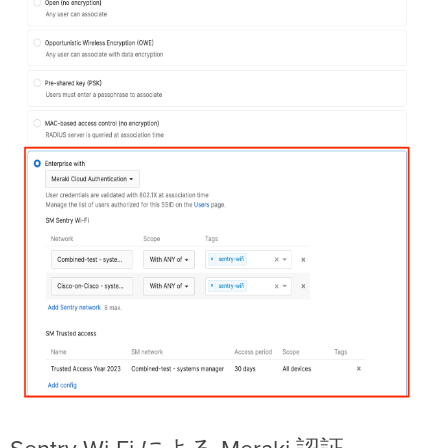
い
て
よ
く
あ
る
質
問