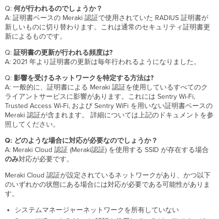
Q:
何が行われるのでしょうか？
A: 証明書ベースの Meraki 認証で使用されていた RADIUS 証明書が
新しいものに切り替わります。これは通常のセキュリティ証明書更
新によるものです。
Q:
証明書の更新が行われる頻度は?
A: 2021 年より証明書の更新は毎年行われるようになりました。
Q:
影響を受けるネットワークを特定する方法は?
A: 一般的に、証明書による Meraki 認証を使用しているすべてのク
ライアントサービスに影響があります。これには Sentry Wi-Fi,
Trusted Access Wi-Fi, および Sentry WiFi を用いない証明書ベースの
Meraki 認証が含まれます。 詳細については上記のドキュメントを参
照してください。
Q: どのような場合に対応が必要なのでしょうか？
A: Meraki Cloud 認証 (Meraki認証) を使用する SSID が存在する場合
のみ
対応が必要です。
Meraki Cloud 認証が設定されているネットワークがあり、かつ以下
のいずれかの状態にある場合には対応が必要である可能性がありま
す。
システムマネージャーネットワークを所有していない