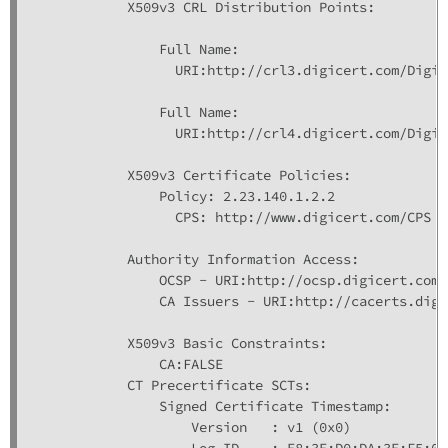
            X509v3 CRL Distribution Points:

                Full Name:

                  URI:http://crl3.digicert.com/DigiC
                Full Name:

                  URI:http://crl4.digicert.com/DigiC
            X509v3 Certificate Policies:

                Policy: 2.23.140.1.2.2

                  CPS: http://www.digicert.com/CPS

            Authority Information Access:

                OCSP - URI:http://ocsp.digicert.com

                CA Issuers - URI:http://cacerts.digi
            X509v3 Basic Constraints:

                CA:FALSE

            CT Precertificate SCTs:

                Signed Certificate Timestamp:

                    Version   : v1 (0x0)

                    Log ID    : E8:3E:D0:DA:3E:F5:06