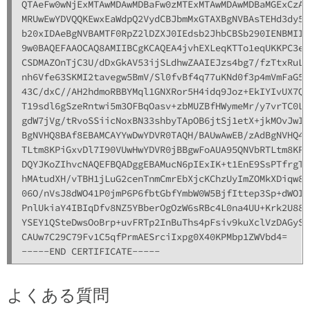
QTAeFw0wNjExMTAwMDAwMDBaFw0zMTExMTAwMDAwMDBaMGExCzAJ
MRUwEwYDVQQKEwxEaWdpQ2VydCBJbmMxGTAXBgNVBAsTEHd3dy5k
b20xIDAeBgNVBAMTF0RpZ2lDZXJ0IEdsb2JhbCBSb290IENBMIIB
9w0BAQEFAAOCAQ8AMIIBCgKCAQEA4jvhEXLeqKTTo1eqUKKPC3eQ
CSDMAZOnTjC3U/dDxGkAV53ijSLdhwZAAIEJzs4bg7/fzTtxRuLW
nh6Vfe63SKMI2tavegw5BmV/Sl0fvBf4q77uKNd0f3p4mVmFaG5c
43C/dxC//AH2hdmoRBBYMql1GNXRor5H4idq9Joz+EkIYIvUX7Q6
T19sdl6gSzeRntwi5m3OFBqOasv+zbMUZBfHWymeMr/y7vrTC0LU
gdW7jVg/tRvoSSiicNoxBN33shbyTApOB6jtSj1etX+jkMOvJwID
BgNVHQ8BAf8EBAMCAYYwDwYDVR0TAQH/BAUwAwEB/zAdBgNVHQ4E
TLtm8KPiGxvDl7I90VUwHwYDVR0jBBgwFoAUA95QNVbRTLtm8KPi
DQYJKoZIhvcNAQEFBQADggEBAMucN6pIExIK+t1EnE9SsPTfrgT1
hMAtudXH/vTBH1jLuG2cenTnmCmrEbXjcKChzUyImZOMkXDiqw8c
06O/nVsJ8dWO41P0jmP6P6fbtGbfYmbW0W5BjfIttep3Sp+dWOIr
PnlUkiaY4IBIqDfv8NZ5YBberOgOzW6sRBc4L0na4UU+Krk2U886
YSEY1QSteDwsOoBrp+uvFRTp2InBuThs4pFsiv9kuXclVzDAGySj
CAUw7C29C79Fv1C5qfPrmAESrciIxpg0X40KPMbp1ZWVbd4=

よくある質問