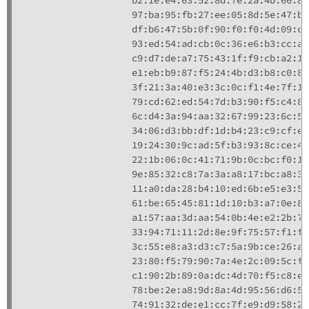
                    97:ba:95:fb:27:ee:05:8d:5e:47:b9
                    df:b6:47:5b:0f:90:f0:f0:4d:09:ca
                    93:ed:54:ad:cb:0c:36:e6:b3:cc:a2
                    c9:d7:de:a7:75:43:1f:f9:cb:a2:10
                    e1:eb:b9:87:f5:24:4b:d3:b8:c0:8c
                    3f:21:3a:40:e3:3c:0c:f1:4e:7f:18
                    79:cd:62:ed:54:7d:b3:90:f5:c4:8b
                    6c:d4:3a:94:aa:32:67:99:23:6c:59
                    34:06:d3:bb:df:1d:b4:23:c9:cf:e3
                    19:24:30:9c:ad:5f:b3:93:8c:ce:4c
                    22:1b:06:0c:41:71:9b:0c:bc:f0:11
                    9e:85:32:c8:7a:3a:a8:17:bc:a8:32
                    11:a0:da:28:b4:10:ed:6b:e5:e3:56
                    61:be:65:45:81:1d:10:b3:a7:0e:8e
                    a1:57:aa:3d:aa:54:0b:4e:e2:2b:78
                    33:94:71:11:2d:8e:9f:75:57:f1:fd
                    3c:55:e8:a3:d3:c7:5a:9b:ce:26:a2
                    23:80:f5:79:90:7a:4e:2c:09:5c:f3
                    c1:90:2b:89:0a:dc:4d:70:f5:c8:e7
                    78:be:2e:a8:9d:8a:4d:95:56:d6:52
                    74:91:32:de:e1:cc:7f:e9:d9:58:2b