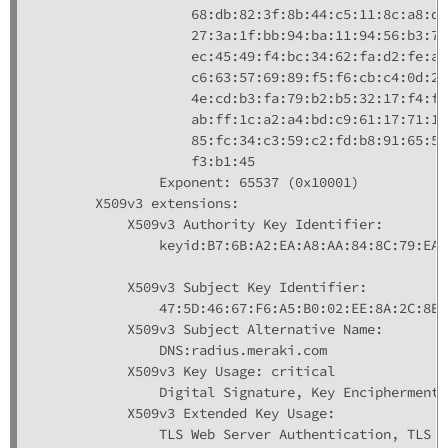
                    68:db:82:3f:8b:44:c5:11:8c:a8:d8
                    27:3a:1f:bb:94:ba:11:94:56:b3:75
                    ec:45:49:f4:bc:34:62:fa:d2:fe:aa
                    c6:63:57:69:89:f5:f6:cb:c4:0d:2a
                    4e:cd:b3:fa:79:b2:b5:32:17:f4:f3
                    ab:ff:1c:a2:a4:bd:c9:61:17:71:19
                    85:fc:34:c3:59:c2:fd:b8:91:65:58
                    f3:b1:45

                Exponent: 65537 (0x10001)

        X509v3 extensions:

            X509v3 Authority Key Identifier:

                keyid:B7:6B:A2:EA:A8:AA:84:8C:79:EA:
            X509v3 Subject Key Identifier:

                47:5D:46:67:F6:A5:B0:02:EE:8A:2C:8B:
            X509v3 Subject Alternative Name:

                DNS:radius.meraki.com

            X509v3 Key Usage: critical

                Digital Signature, Key Encipherment

            X509v3 Extended Key Usage:

                TLS Web Server Authentication, TLS W