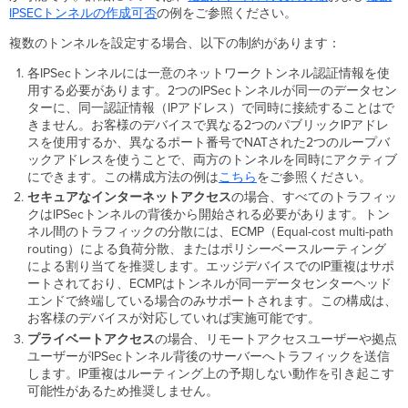
IPSECトンネルの作成可否
の例をご参照ください。
複数のトンネルを設定する場合、以下の制約があります：
各IPSecトンネルには一意のネットワークトンネル認証情報を使
用する必要があります。2つのIPSecトンネルが同一のデータセン
ターに、同一認証情報（IPアドレス）で同時に接続することはで
きません。お客様のデバイスで異なる2つのパブリックIPアドレ
スを使用するか、異なるポート番号でNATされた2つのループバ
ックアドレスを使うことで、両方のトンネルを同時にアクティブ
にできます。この構成方法の例は
こちら
をご参照ください。
セキュアなインターネットアクセス
の場合、すべてのトラフィッ
クはIPSecトンネルの背後から開始される必要があります。トン
ネル間のトラフィックの分散には、ECMP（Equal-cost multi-path
routing）による負荷分散、またはポリシーベースルーティング
による割り当てを推奨します。エッジデバイスでのIP重複はサポ
ートされており、ECMPはトンネルが同一データセンターヘッド
エンドで終端している場合のみサポートされます。この構成は、
お客様のデバイスが対応していれば実施可能です。
プライベートアクセス
の場合、リモートアクセスユーザーや拠点
ユーザーがIPSecトンネル背後のサーバーへトラフィックを送信
します。IP重複はルーティング上の予期しない動作を引き起こす
可能性があるため推奨しません。