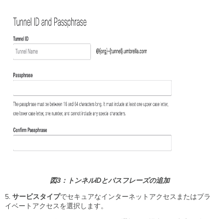
ル
パ
ス
フ
レ
ー
ズ
の
更
新
ク
ラ
イ
ア
ン
ト
到
達
可
図3：トンネルIDとパスフレーズの追加
能
プ
5.
サービスタイプ
でセキュアなインターネットアクセスまたはプラ
レ
イベートアクセスを選択します。
フ
ィ