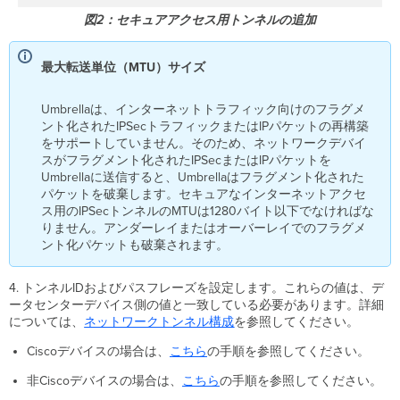
集
図2：セキュアアクセス用トンネルの追加
オ
プ
シ
最大転送単位（MTU）サイズ
ョ
ン
Umbrellaは、インターネットトラフィック向けのフラグメ
へ
ント化されたIPSecトラフィックまたはIPパケットの再構築
の
をサポートしていません。そのため、ネットワークデバイ
ア
スがフラグメント化されたIPSecまたはIPパケットを
ク
Umbrellaに送信すると、Umbrellaはフラグメント化された
セ
パケットを破棄します。セキュアなインターネットアクセ
ス
ス用のIPSecトンネルのMTUは1280バイト以下でなければな
ト
りません。アンダーレイまたはオーバーレイでのフラグメ
ン
ント化パケットも破棄されます。
ネ
ル
ID
4. トンネルIDおよびパスフレーズを設定します。これらの値は、デ
の
ータセンターデバイス側の値と一致している必要があります。詳細
更
については、
ネットワークトンネル構成
を参照してください。
新
Ciscoデバイスの場合は、
こちら
の手順を参照してください。
ト
ン
非Ciscoデバイスの場合は、
こちら
の手順を参照してください。
ネ