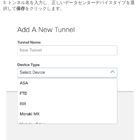
タ
3. トンネル名を入力し、正しいデータセンターデバイスタイプを選
セ
択して
保存
をクリックします。
ン
タ
ー
複
数
ト
ン
ネ
ル
ト
ン
ネ
ル
の
変
更
ト
ン
ネ
ル
編