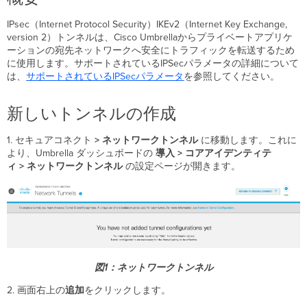
ン
ネ
IPsec（Internet Protocol Security）IKEv2（Internet Key Exchange,
ル
version 2）トンネルは、Cisco Umbrellaからプライベートアプリケ
の
ーションの宛先ネットワークへ安全にトラフィックを転送するため
作
に使用します。サポートされているIPSecパラメータの詳細について
成
は、
サポートされているIPSecパラメータ
を参照してください。
セ
キ
新しいトンネルの作成
ュ
ア
1. セキュアコネクト
> ネットワークトンネル
に移動します。これに
コ
より、Umbrella ダッシュボードの
導入
> コアアイデンティテ
ネ
ィ > ネットワークトンネル
の設定ページが開きます。
ク
ト
IPSec
ヘ
ッ
ド
エ
ン
図1：ネットワークトンネル
ド
デ
2. 画面右上の
追加
をクリックします。
ー