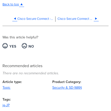
Back to top
Cisco Secure Connect - クライアントレス リモート アクセス (ZTNA)
Cisco Secure Connect 事前設定チェックリスト
Was this article helpful?
YES
NO
Recommended articles
There are no recommended articles.
Article type
Product Category
Topic
Security & SD-WAN
Tags
ja-JP