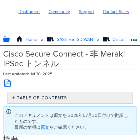
Dashboard
Community
Support
Contact Sales
EXPAND/COLLAPSE GLOBAL HIERARC
Home
SASE and SD-WAN
Cisco Secure
Cisco Secure Connect - 非 Meraki
IPSec トンネル
Last updated
Jul 30, 2025
Save
TABLE OF CONTENTS
as
PDF
概
要
このドキュメントは原文を 2025年07月30日付けで翻訳し
新
たものです。
し
最新の情報は
原文
をご確認ください。
い
ト
概要