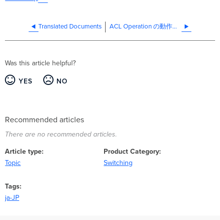
Translated Documents
ACL Operation の動作について
Was this article helpful?
YES
NO
Recommended articles
There are no recommended articles.
Article type
Product Category
Topic
Switching
Tags
ja-JP