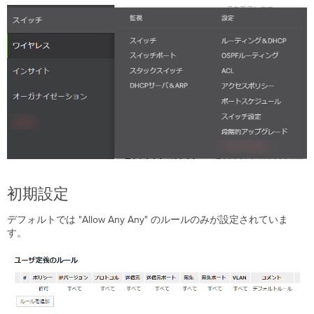
定
義
す
る
ル
ー
ル
を
移
動
す
る
ル
ー
初期設定
ル
を
デフォルトでは "Allow Any Any" のルールのみが設定されていま
削
す。
除
す
る
設
定
を