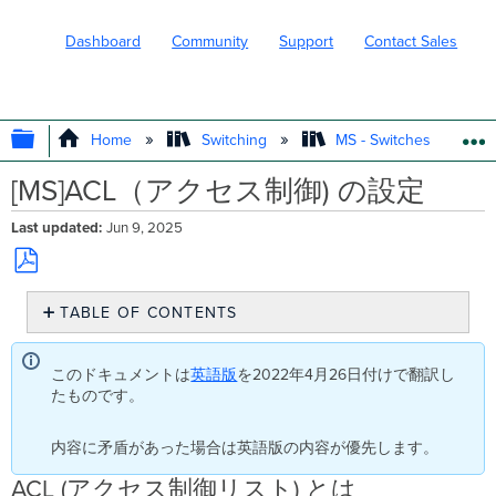
Dashboard
Community
Support
Contact Sales
EXPAND/COLLAPSE GLOBAL HIERARC
Home
Switching
MS - Switches
[MS]ACL（アクセス制御) の設定
Last updated
Jun 9, 2025
Save
TABLE OF CONTENTS
as
PDF
ACL
(ア
このドキュメントは
英語版
を2022年4月26日付けで翻訳し
ク
たものです。
セ
ス
内容に矛盾があった場合は英語版の内容が優先します。
制
御
ACL (アクセス制御リスト) とは
リ