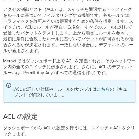
ス
アクセス制御リスト（ACL）は、スイッチを通過するトラフィック
ト)
をルールに基づいてフィルタリングする機能です。各ルールでは、
と
トラフィックを許可あるいは拒否するための条件を指定します。ス
は
イッチは、ACLにルールが存在する場合、すべてのルールに対して
ACL
受信したパケットをテストします。上から順番にルールを参照し、
の
最初に条件に合致したルールに基づいてパケットが許可されるか拒
設
否されるかが決定されます。一致しない場合は、デフォルトのルー
定
ルが適用されます。
初
期
Meraki ではダッシュボード上で ACL を定義すれと、そのネットワー
設
ク内の全てのスイッチに伝搬されます。さらに、ACL のデフォルト
定
ルールは "Permit Any Any"(すべての通信を許可) です。
ル
ー
ACL の詳しい仕様や、ルールのサンプルは
こちら
のドキュ
ル
メントで解説しています。
を
追
加
す
ACL の設定
る
条
ダッシュボードから ACL の設定を行うには、スイッチ > ACL をクリ
件
ックします。
を