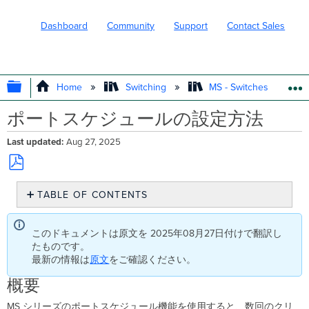
Dashboard
Community
Support
Contact Sales
EXPAND/COLLAPSE GLOBAL HIERARC
Home
Switching
MS - Switches
ポートスケジュールの設定方法
Last updated
Aug 27, 2025
Save
TABLE OF CONTENTS
as
PDF
概
要
このドキュメントは原文を 2025年08月27日付けで翻訳し
ポ
たものです。
ー
最新の情報は
原文
をご確認ください。
ト
ス
概要
ケ
MS シリーズのポートスケジュール機能を使用すると、数回のクリ
ジ