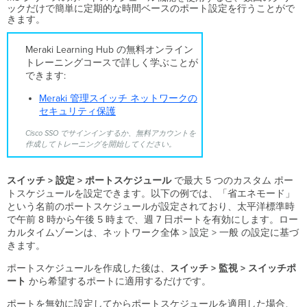
ックだけで簡単に定期的な時間ベースのポート設定を行うことがで
ュ
きます。
ー
ル
Meraki Learning Hub の無料オンライン
の
トレーニングコースで詳しく学ぶことが
設
できます:
定
ポ
Meraki 管理スイッチ ネットワークの
ー
セキュリティ保護
ト
ス
Cisco SSO でサインインするか、無料アカウントを
ケ
作成してトレーニングを開始してください。
ジ
ュ
スイッチ > 設定 > ポートスケジュール
で最大 5 つのカスタム ポー
ー
トスケジュールを設定できます。以下の例では、「省エネモード」
ル
という名前のポートスケジュールが設定されており、太平洋標準時
の
で午前 8 時から午後 5 時まで、週 7 日ポートを有効にします。ロー
適
カルタイムゾーンは、ネットワーク全体 > 設定 > 一般 の設定に基づ
用
きます。
通
知
ポートスケジュールを作成した後は、
スイッチ
> 監視 > スイッチポ
の
ート
から希望するポートに適用するだけです。
ミ
ュ
ポートを無効に設定してからポートスケジュールを適用した場合、