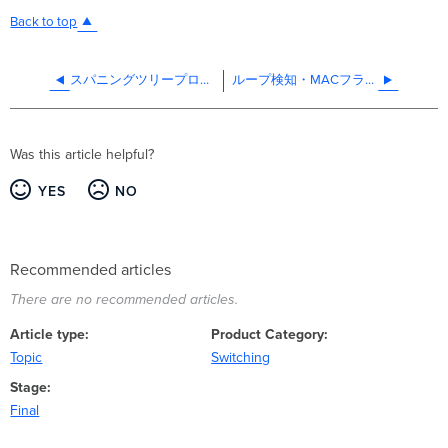
Back to top
スパニングツリープロトコル (STP)
ループ検知・MACフラッピング検知
Was this article helpful?
YES
NO
Recommended articles
There are no recommended articles.
Article type
Product Category
Topic
Switching
Stage
Final