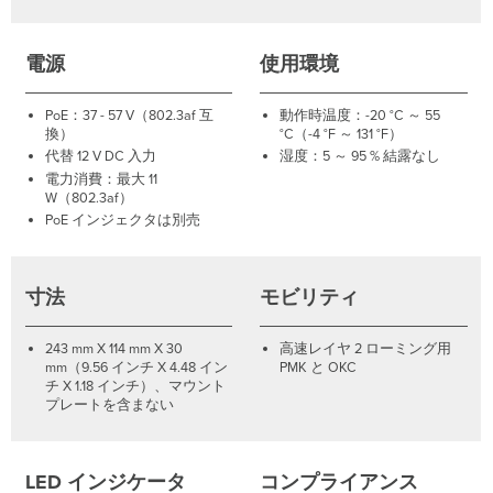
電源
使用環境
PoE：37 - 57 V（802.3af 互
動作時温度：-20 °C ～ 55
換）
°C（-4 °F ～ 131 °F）
代替 12 V DC 入力
湿度：5 ～ 95 % 結露なし
電力消費：最大 11
W（802.3af）
PoE インジェクタは別売
寸法
モビリティ
243 mm X 114 mm X 30
高速レイヤ 2 ローミング用
mm（9.56 インチ X 4.48 イン
PMK と OKC
チ X 1.18 インチ）、マウント
プレートを含まない
LED インジケータ
コンプライアンス