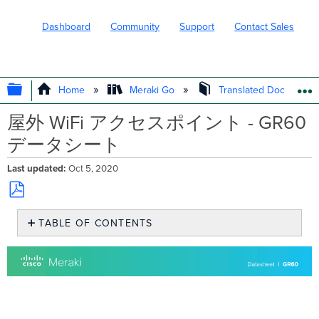
Dashboard
Community
Support
Contact Sales
EXPAND/COLLAPSE GLOBAL HIERARC
Home
Meraki Go
Translated Document
屋外 WiFi アクセスポイント - GR60
データシート
Last updated
Oct 5, 2020
Save
TABLE OF CONTENTS
as
PDF