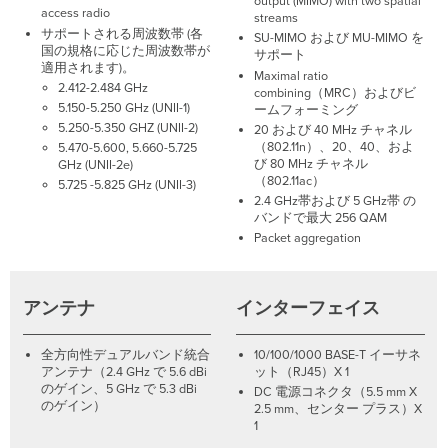
output (MIMO) with two spatial
access radio
streams
サポートされる周波数帯 (各
SU-MIMO および MU-MIMO を
国の規格に応じた周波数帯が
サポート
適用されます)。
Maximal ratio
2.412-2.484 GHz
combining（MRC）およびビ
5.150-5.250 GHz (UNII-1)
ームフォーミング
5.250-5.350 GHZ (UNII-2)
20 および 40 MHz チャネル
（802.11n）、20、40、およ
5.470-5.600, 5.660-5.725
び 80 MHz チャネル
GHz (UNII-2e)
（802.11ac）
5.725 -5.825 GHz (UNII-3)
2.4 GHz帯および 5 GHz帯 の
バンドで最大 256 QAM
Packet aggregation
アンテナ
インターフェイス
全方向性デュアルバンド統合
10/100/1000 BASE-T イーサネ
アンテナ（2.4 GHz で 5.6 dBi
ット（RJ45）X 1
のゲイン、5 GHz で 5.3 dBi
DC 電源コネクタ（5.5 mm X
のゲイン）
2.5 mm、センター プラス）X
1