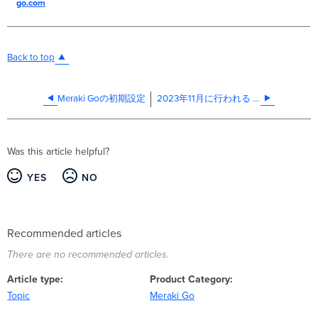
go.com
Back to top
Meraki Goの初期設定
2023年11月に行われる Meraki 認証用証明書の更新について
Was this article helpful?
YES
NO
Recommended articles
There are no recommended articles.
Article type
Product Category
Topic
Meraki Go