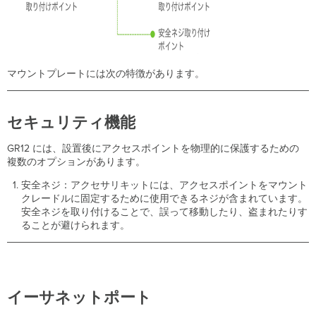
レ
ス
の
割
り
当
マウントプレートには次の特徴があります。
て
動
的
セキュリティ機能
な
割
GR12 には、設置後にアクセスポイントを物理的に保護するための
り
複数のオプションがあります。
当
て
安全ネジ：アクセサリキットには、アクセスポイントをマウント
クレードルに固定するために使用できるネジが含まれています。
静
安全ネジを取り付けることで、誤って移動したり、盗まれたりす
的
ることが避けられます。
な
割
り
当
て
イーサネットポート
DHCP
予