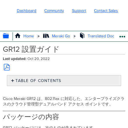
Dashboard
Community
Support
Contact Sales
EXPAND/COLLAPSE GLOBAL HIERARC
Home
Meraki Go
Translated Document
GR12 設置ガイド
Last updated
Oct 20, 2022
Save
TABLE OF CONTENTS
as
PDF
パ
ッ
Cisco Meraki GR12 は、802.11ax に対応した、エンタープライズクラ
ケ
スのクラウド管理型デュアルバンド アクセス ポイントです。
ー
ジ
パッケージの内容
の
内
容
GR12 パッケージには、次のものが含まれています。