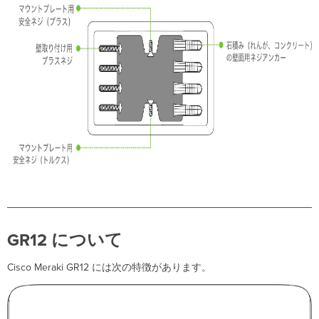
と
動
作
時
消
灯
モ
ー
ド
設
置
前
の
準
備
Meraki
GR12
について
Go
ア
カ
Cisco Meraki GR12 には次の特徴があります。
ウ
ン
ト
の