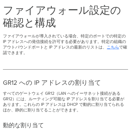
を
ファイアウォール設定の
入
れ
る
確認と構成
デ
バ
ファイアウォールが導入されている場合、特定のポートでの特定の
イ
IP アドレスへの発信接続を許可する必要があります。特定の組織の
ス
アウトバウンドポートと IP アドレスの最新のリストは、
こちら
で確
の
認できます。
機
能
の
検
証
と
GR12 への IP アドレスの割り当て
ネ
ッ
すべてのゲートウェイ GR12（LAN へのイーサネット接続がある
ト
GR12）には、ルーティング可能な IP アドレスを割り当てる必要が
ワ
あります。これらの IP アドレスは DHCP で動的に割り当てられる
ー
ほか、静的に割り当てることができます。
ク
カ
動的な割り当て
バ
レ