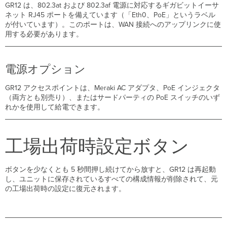
約
GR12 は、802.3at および 802.3af 電源に対応するギガビットイーサ
に
ネット RJ45 ポートを備えています（「Eth0、PoE」というラベル
よ
が付いています）。このポートは、WAN 接続へのアップリンクに使
る
用する必要があります。
静
的
IP
電源オプション
の
割
GR12 アクセスポイントは、Meraki AC アダプタ、PoE インジェクタ
り
（両方とも別売り）、またはサードパーティの PoE スイッチのいず
当
れかを使用して給電できます。
て
用
意
工場出荷時設定ボタン
す
る
工
ボタンを少なくとも 5 秒間押し続けてから放すと、GR12 は再起動
具
し、ユニットに保存されているすべての構成情報が削除されて、元
設
の工場出荷時の設定に復元されます。
置
に
必
要