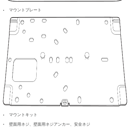
電
源
• マウントプレート
オ
プ
シ
ョ
ン
工
場
出
荷
時
設
定
ボ
タ
ン
LED
イ
ン
ジ
• マウントキット
ケ
ー
◦ 壁面用ネジ、壁面用ネジアンカー、安全ネジ
タ