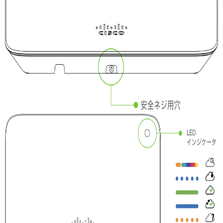
セ
ッ
ト
ア
ッ
プ
フ
ァ
ー
ム
ウ
ェ
ア
の
確
認
と
ア
ッ
プ
グ
レ
ー