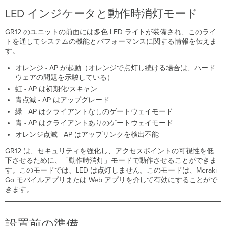
な
LED インジケータと動作時消灯モード
そ
の
他
GR12 のユニットの前面には多色 LED ライトが装備され、このライ
の
トを通してシステムの機能とパフォーマンスに関する情報を伝えま
ハ
す。
ー
オレンジ - AP が起動（オレンジで点灯し続ける場合は、ハード
ド
ウェアの問題を示唆している）
ウ
虹 - AP は初期化/スキャン
ェ
ア
青点滅 - AP はアップグレード
設
緑 - AP はクライアントなしのゲートウェイモード
置
青 - AP はクライアントありのゲートウェイモード
手
オレンジ点滅 - AP はアップリンクを検出不能
順
GR12 は、セキュリティを強化し、アクセスポイントの可視性を低
取
下させるために、「動作時消灯」モードで動作させることができま
り
す。このモードでは、LED は点灯しません。このモードは、Meraki
付
Go モバイルアプリまたは Web アプリを介して有効にすることがで
け
きます。
場
所
を
決
設置前の準備