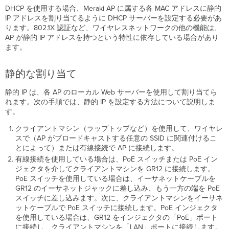
DHCP を使用する場合、Meraki AP に属する各 MAC アドレスに静的
ッ
IP アドレスを割り当てるように DHCP サーバーを設定する必要があ
ジ
ります。802.1X 認証など、ワイヤレスネットワークの他の機能は、
の
AP が静的 IP アドレスを持つという特性に依存している場合があり
テ
ます。
ス
ト
ト
静的な割り当て
ラ
ブ
静的 IP は、各 AP のローカル Web サーバーを使用して割り当てら
ル
れます。次の手順では、静的 IP を設定する方法について説明しま
シ
す。
ュ
ー
クライアントマシン（ラップトップなど）を使用して、ワイヤレ
テ
スで（AP がブロードキャストする任意の SSID に関連付けるこ
ィ
とによって）または有線接続で AP に接続します。
ン
有線接続を使用している場合は、PoE スイッチまたは PoE イン
グ
ジェクタを介してクライアントマシンを GR12 に接続します。
規
PoE スイッチを使用している場合は、イーサネットケーブルを
制
GR12 のイーサネットジャックに差し込み、もう一方の端を PoE
スイッチに差し込みます。次に、クライアントマシンをイーサネ
ットケーブルで PoE スイッチに接続します。PoE インジェクタ
を使用している場合は、GR12 をインジェクタの「PoE」ポート
に接続し、クライアントマシンを「LAN」ポートに接続します。