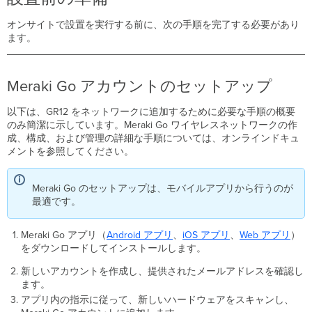
定
す
オンサイトで設置を実行する前に、次の手順を完了する必要があり
る
ます。
GR12
を
取
Meraki Go アカウントのセットアップ
り
付
以下は、GR12 をネットワークに追加するために必要な手順の概要
け
のみ簡潔に示しています。Meraki Go ワイヤレスネットワークの作
る
成、構成、および管理の詳細な手順については、オンラインドキュ
GR12
メントを参照してください。
を
マ
ウ
Meraki Go のセットアップは、モバイルアプリから行うのが
ン
最適です。
ト
ク
Meraki Go アプリ（
Android
アプリ
、
iOS
アプリ
、
Web
アプリ
）
レ
をダウンロードしてインストールします。
ー
ド
新しいアカウントを作成し、提供されたメールアドレスを確認し
ル
ます。
に
アプリ内の指示に従って、新しいハードウェアをスキャンし、
取