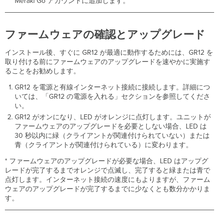
Meraki Go アカウントに追加します。
り
付
け
る
ファームウェアの確認とアップグレード
デ
ス
インストール後、すぐに GR12 が最適に動作するためには、GR12 を
ク
取り付ける前にファームウェアのアップグレードを速やかに実施す
や
ることをお勧めします。
棚
GR12 を電源と有線インターネット接続に接続します。詳細につ
へ
いては、「GR12 の電源を入れる」セクションを参照してくださ
の
い。
設
置
GR12 がオンになり、LED がオレンジに点灯します。ユニットが
ファームウェアのアップグレードを必要としない場合、LED は
GR12
30 秒以内に緑（クライアントが関連付けられていない）または
を
青（クライアントが関連付けられている）に変わります。
固
定
* ファームウェアのアップグレードが必要な場合、LED はアップグ
す
レードが完了するまでオレンジで点滅し、完了すると緑または青で
る
点灯します。インターネット接続の速度にもよりますが、ファーム
GR12
ウェアのアップグレードが完了するまでに少なくとも数分かかりま
の
す。
電
源