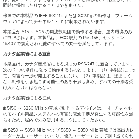
同時に操作したりすることはできません。
米国での本製品の IEEE 802.11b または 802.11g の動作は、ファーム
ウェアによってチャネル 1 ～ 11 に制限されています。
本製品が 5.15 ～ 5.25 の周波数範囲で動作する場合、屋内環境のみ
に制限されます。本製品は、FCC 規則の Part 15E、セクション
15.407 で規定された他のすべての要件を満たしています。
カナダ産業省による宣言
本製品は、カナダ産業省による規則の RSS-247 に適合しています。
次の 2 つの条件に従って動作するものとします。（1）本製品によっ
て、有害な干渉が発生することはない。（2）本製品は、望ましく
ない動作を引き起こす可能性のある干渉も含め、すべての干渉を受
け入れなければならない。
カナダ産業省による注意
(i) 5150 ～ 5250 MHz の帯域で動作するデバイスは、同一チャネル
のモバイル衛星システムへの有害な電波干渉が発生する可能性を減
らすため、屋内でのみ使用するようにしてください。
(ii) 5250 ～ 5350 MHz および 5650 ～ 5850 MHz 帯域では高出力レ
ーダーが主ユーザー（つまり、優先ユーザー）として割り当てられ