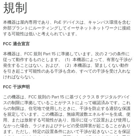
規制
本機器は屋内専用であり、PoE デバイスは、キャンパス環境を含む
外部プラントにルーティングしてイーサネットネットワークに接続
する可能性は低いと考えられています。
FCC 適合宣言
本機器は、FCC 規則 Part 15 に準拠しています。次の 2 つの条件に
従って動作するものとします。（1）本機器によって、有害な干渉が
発生することはない。および、（2）本機器は、望ましくない動作
を引き起こす可能性のある干渉も含め、すべての干渉を受け入れな
ければならない。
FCC 干渉声明
この機器は、FCC 規則の Part 15 に基づくクラス B デジタルデバイ
スの制限に準拠していることがテストによって確認済みです。これ
らの制限は、住宅地で使用したときに、干渉を防止する適切な保護
を規定しています。この機器は、無線周波数エネルギーを生成、使
用、または放射する可能性があり、指示に従って設置および使用し
なかった場合、ラジオおよびテレビの受信障害が起こることがあり
ます。ただし、特定の設置条件において干渉が起きないことを保証