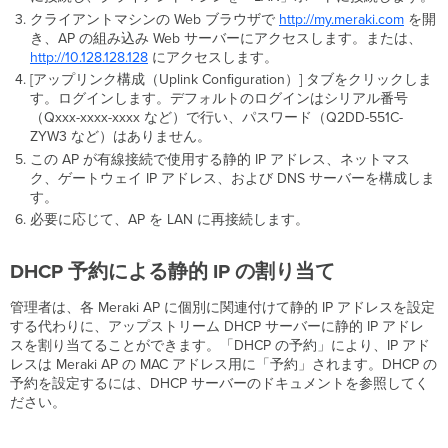
クライアントマシンの Web ブラウザで
http://my.meraki.com
を開
き、AP の組み込み Web サーバーにアクセスします。または、
http
://10.128.128.128
にアクセスします。
[アップリンク構成（Uplink Conﬁguration）] タブをクリックしま
す。ログインします。デフォルトのログインはシリアル番号
（Qxxx-xxxx-xxxx など）で行い、パスワード（Q2DD-551C-
ZYW3 など）はありません。
この AP が有線接続で使用する静的 IP アドレス、ネットマス
ク、ゲートウェイ IP アドレス、および DNS サーバーを構成しま
す。
必要に応じて、AP を LAN に再接続します。
DHCP
予約による静的
IP
の割り当て
管理者は、各 Meraki AP に個別に関連付けて静的 IP アドレスを設定
する代わりに、アップストリーム DHCP サーバーに静的 IP アドレ
スを割り当てることができます。「DHCP の予約」により、IP アド
レスは Meraki AP の MAC アドレス用に「予約」されます。DHCP の
予約を設定するには、DHCP サーバーのドキュメントを参照してく
ださい。