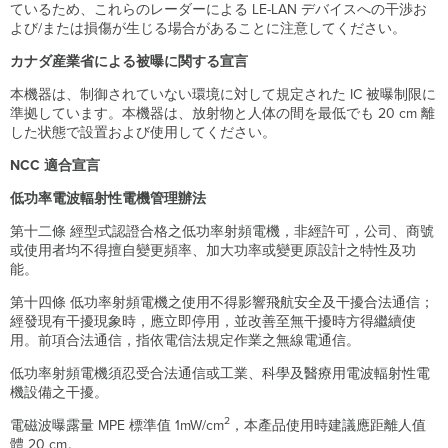
ているため、これらのレーダーによる LE-LAN デバイスへの干渉お
よび/または損傷が生じる場合があることに注意してください。
カナダ産業省による被曝に関する宣言
本機器は、制御されていない環境に対して規定された IC 被曝制限に
準拠しています。本機器は、放射物と人体の間を最低でも 20 cm 離
した状態で設置および使用してください。
NCC 適合宣言
低功率電波輻射性電機管理辦法
第十二條 經型式認證合格之低功率射頻電機，非經許可，公司、商號
或使用者均不得擅自變更頻率、加大功率或變更原設計之特性及功
能。
第十四條 低功率射頻電機之使用不得影響飛航安全及干擾合法通信；
經發現有干擾現象時，應立即停用，並改善至無干擾時方得繼續使
用。前項合法通信，指依電信法規定作業之無線電通信。
低功率射頻電機須忍受合法通信或工業、科學及醫療用電波輻射性電
機設備之干擾。
2
電磁波曝露量 MPE 標準值 1mW/cm
，本產品使用時建議應距離人值
體 20 cm。