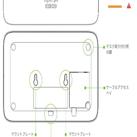
ド
フ
ァ
イ
ア
ウ
ォ
ー
ル
設
定
の
確
認
と
構
成
GR12
へ
の
IP
ア
ド