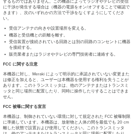
するものではありません。この機器によってラジオやテレビの受信
に干渉が発生する場合は（機器の電源をオン/オフすることで確認で
きます）、次のいずれかの方法で干渉をなくすようにしてくださ
い。
受信アンテナの向きや設置場所を変える。
機器と受信機との距離を離す。
受信装置が接続されている回路とは別の回路のコンセントに機器
を接続する。
販売業者またはラジオやテレビの専門技術者に連絡する。
FCC に関する注意
本機器に対し、Meraki によって明示的に承認されていない変更また
は修正を加えると、ユーザーは本機器を使用する権利を失うことが
あります。このトランスミッタは、他のアンテナまたはトランスミ
ッタと同じ場所に配置したり、同時に操作したりすることはできま
せん。
FCC 被曝に関する宣言
本機器は、制御されていない環境に対して規定された FCC 被曝制限
に準拠しています。本機器は、放射物と人体の間を最低でも 20 cm
離した状態で設置および使用してください。このトランスミッタ
は、他のアンテナまたはトランスミッタと同じ場所に配置したり、