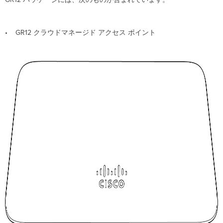
GR12
に
つ
• GR12 クラウドマネージド アクセス ポイント
い
て
セ
キ
ュ
リ
テ
ィ
機
能
イ
ー
サ
ネ
ッ
ト
ポ
ー
ト