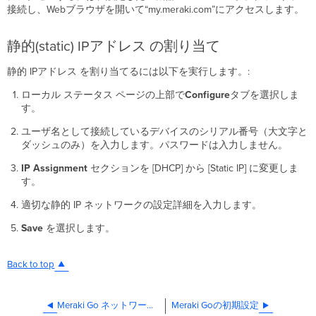
ー
接続し、Webブラウザを開いて“my.meraki.com”にアクセスします。
タ
ス
静的(static) IPアドレス の割り当て
ペ
ー
静的 IPアドレス を割り当てるには以下を実行します。:
ジ
静
ローカル ステータス ページの上部で
Configure
タブを選択しま
的
す。
(static)
IP
ユーザ名として接続しているデバイスのシリアル番号（大文字と
ア
ダッシュのみ）を入力します。パスワードは入力しません。
ド
レ
IP Assignment
セクションを [DHCP] から [Static IP] に変更しま
ス
す。
の
適切な静的 IP ネットワークの設定詳細を入力します。
割
り
Save
を選択します。
当
て
Back to top
Meraki Go ネットワークから端末等デバイスをブロックする
Meraki Goの初期設定