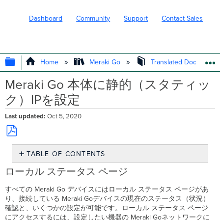
Dashboard
Community
Support
Contact Sales
EXPAND/COLLAPSE GLOBAL HIERARC
Home
Meraki Go
Translated Document
Meraki Go 本体に静的（スタティッ
ク）IPを設定
Last updated
Oct 5, 2020
Save
TABLE OF CONTENTS
as
PDF
ロ
ローカル ステータス ページ
ー
カ
すべての Meraki Go デバイスにはローカル ステータス ページがあ
ル
り、接続している Meraki Goデバイスの現在のステータス（状況）
ス
確認と、いくつかの設定が可能です。ローカル ステータス ページ
テ
にアクセスするには、設定したい機器の Meraki Goネットワークに