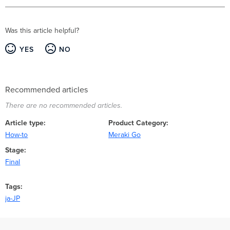
Was this article helpful?
YES
NO
Recommended articles
There are no recommended articles.
Article type
Product Category
How-to
Meraki Go
Stage
Final
Tags
ja-JP