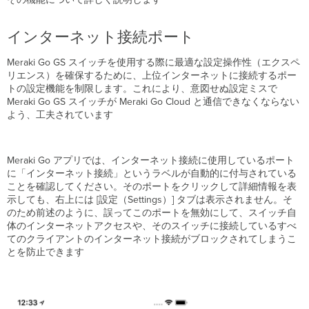
ト
接
続
インターネット接続ポート
イ
Meraki Go GS スイッチを使用する際に最適な設定操作性（エクスペ
ン
リエンス）を確保するために、上位インターネットに接続するポー
タ
トの設定機能を制限します。これにより、意図せぬ設定ミスで
ー
Meraki Go GS スイッチが Meraki Go Cloud と通信できなくならない
ネ
よう、工夫されています
ッ
ト
接
続
Meraki Go アプリでは、インターネット接続に使用しているポート
ポ
に「インターネット接続」というラベルが自動的に付与されている
ー
ことを確認してください。そのポートをクリックして詳細情報を表
ト
示しても、右上には [設定（Settings）] タブは表示されません。そ
のため前述のように、誤ってこのポートを無効にして、スイッチ自
体のインターネットアクセスや、そのスイッチに接続しているすべ
てのクライアントのインターネット接続がブロックされてしまうこ
とを防止できます