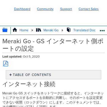
Dashboard
Community
Support
Contact Sales
EXPAND/COLLAPSE GLOBAL HIERARC
Home
Meraki Go
Translated Document
Meraki Go - GS インターネット側ポ
ートの設定
Last updated
Oct 5, 2020
Save
TABLE OF CONTENTS
as
PDF
イ
インターネット接続
ン
タ
Meraki Go GS スイッチをネットワークに接続すると、インターネッ
ー
トにアクセスするポートを自動的に判断し、そのポートを設定変更
ネ
できない状態（ロックダウン）にします。このドキュメントでは、
ッ
その機能について詳しく説明します