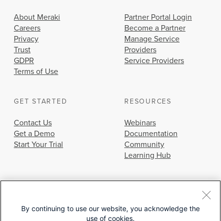
About Meraki
Partner Portal Login
Careers
Become a Partner
Privacy
Manage Service
Trust
Providers
GDPR
Service Providers
Terms of Use
GET STARTED
RESOURCES
Contact Us
Webinars
Get a Demo
Documentation
Start Your Trial
Community
Learning Hub
By continuing to use our website, you acknowledge the
use of cookies.
© 2026 Cisco Systems, Inc.