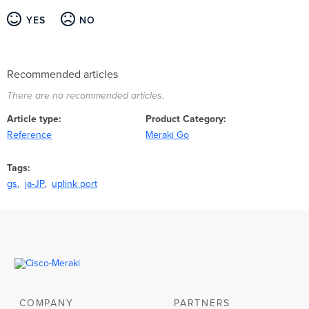
YES
NO
Recommended articles
There are no recommended articles.
Article type
Product Category
Reference
Meraki Go
Tags
gs
ja-JP
uplink port
COMPANY
PARTNERS