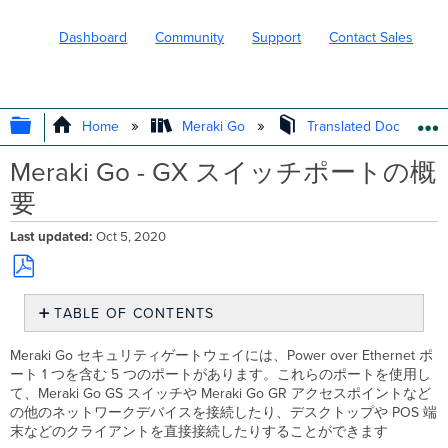
Dashboard
Community
Support
Contact Sales
EXPAND/COLLAPSE GLOBAL HIERARC
Home
Meraki Go
Translated Document
Meraki Go - GX スイッチポートの概
要
Last updated
Oct 5, 2020
Save
TABLE OF CONTENTS
as
PDF
ポ
Meraki Go セキュリティゲートウェイには、Power over Ethernet ポ
ー
ート 1 つを含む 5 つのポートがあります。これらのポートを使用し
ト
て、Meraki Go GS スイッチや Meraki Go GR アクセスポイントなど
の他のネットワークデバイスを接続したり、デスクトップや POS 端
ア
末などのクライアントを直接接続したりすることができます
ク