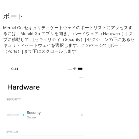
テ
ィ
ポート
ブ
ポ
Meraki Go セキュリティゲートウェイのポートリストにアクセスす
ー
るには、Meraki Go アプリを開き、[ハードウェア（Hardware）] タ
ト
ブに移動して、[セキュリティ（Security）] セクションの下にあるセ
（Active
キュリティゲートウェイを選択します。このページで [ポート
Ports）
（Ports）] まで下にスクロールします
ア
ラ
ー
ト
ポ
ー
ト
（Alerting
Ports）
す
べ
て
の
ポ
ー