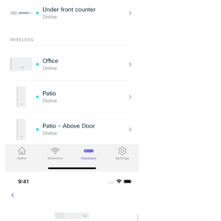
ト
を
見
る
（See
All
Ports）
ポ
ー
ト
リ
ス
ト
ポ
ー
ト
の
詳
細
設
定
(Settings)