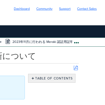
Dashboard
Community
Support
Contact Sales
2023年11月に行われる Meraki 認証用証明書の更新について
EXPAND/COLL
更新について
Save
as
TABLE OF CONTENTS
PDF
概
要
認
証
方