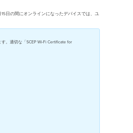
(
2023-
2023年11月15日の間にオンラインになったデバイスでは、ユ
2024
)
証
明
書
 Wi-Fi Certificate for 
の
サ
ン
プ
ル
( 2022-
2023)