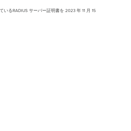
式
ご
IUS サーバー証明書を 2023 年 11 月 15 
と
の
対
処
方
法
Sentry
Wi-
Fi
に
よ
る
Meraki
認
証
Sentry
Wi-
Fi
を
用
い