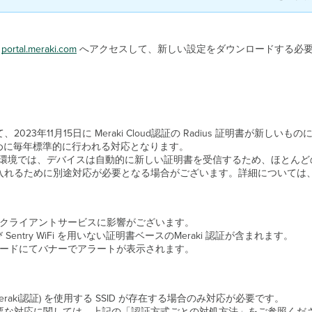
 
portal.meraki.com
 へアクセスして、新しい設定をダウンロードする必
年11月15日に Meraki Cloud認証の Radius 証明書が新しい
ために毎年標準的に行われる対応となります。
ている環境では、デバイスは自動的に新しい証明書を受信するため、ほとん
入れるために別途対応が必要となる場合がございます。詳細については
べてのクライアントサービスに影響がございます。
-Fi, および Sentry WiFi を用いない証明書ベースのMeraki 認証が含まれます。
シュボードにてバナーでアラートが表示されます。
(Meraki認証) を使用する SSID が存在する場合のみ対応が必要です。
要な対応に関しては、上記の「認証方式ごとの対処方法」をご参照くだ