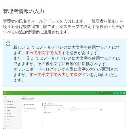
ポ
ー
管理者情報の入力
ト 管
理
管理者の氏名とメールアドレスを入力します。「管理者を追加」を
者
繰り返せば複数追加可能です。次ステップで設定する役割・範囲が
すべての追加管理者に適用されます。
ク
ラ
イ
新しい UI ではメールアドレスに大文字を使用することはで
ア
きず、
すべて小文字で入力
する必要があります。
ン
また、旧 UI ではメールアドレスに大文字を使用することは
ト
できますが、その後小文字に自動的に変換されます。
監
ダッシュボードへログインする際に文字の大小が区別され
視
ますが、
すべて小文字で入力してログイン
をお願いいたし
カ
ます。
メ
ラ
映
像
と
セ
ン
サ
ー