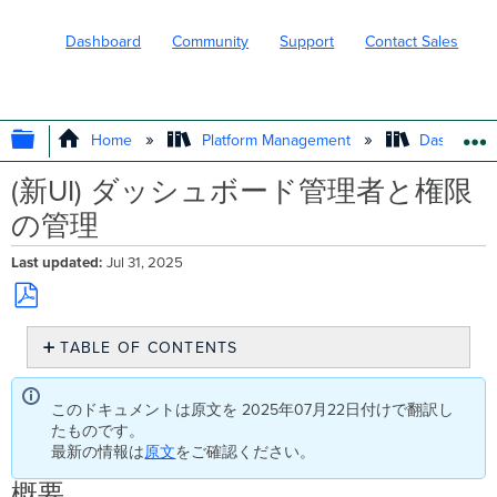
Dashboard
Community
Support
Contact Sales
EXPAND/COLLAPSE GLOBAL HIERARC
Home
Platform Management
Dashboard 
(新UI) ダッシュボード管理者と権限
の管理
Last updated
Jul 31, 2025
Save
TABLE OF CONTENTS
as
PDF
概
要
このドキュメントは原文を 2025年07月22日付けで翻訳し
管
たものです。
理
最新の情報は
原文
をご確認ください。
者
の
概要