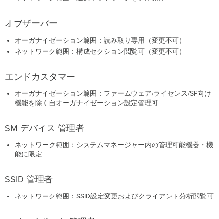
ア
ン
オブザーバー
ト
監
オーガナイゼーション範囲：読み取り専用（変更不可）
視
ネットワーク範囲：構成セクション閲覧可（変更不可）
管
理
者
エンドカスタマー
運
用
オーガナイゼーション範囲：ファームウェア/ライセンス/SP向け
の
機能を除く自オーガナイゼーション設定管理可
ベ
ス
SM デバイス 管理者
ト
プ
ネットワーク範囲：システムマネージャー内の管理可能機器・機
ラ
能に限定
ク
テ
ィ
SSID 管理者
ス
ネットワーク範囲：SSID設定変更およびクライアント分析閲覧可
ア
ク
セ