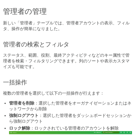
ァ
管理者の管理
イ
ル
新しい「管理者」テーブルでは、管理者アカウントの表示、フィル
新
タ、操作が簡単になりました。
規
管
理
管理者の検索とフィルタ
者
の
ステータス、範囲、役割、最終アクティビティなどのキー属性で管
追
理者を検索・フィルタリングできます。列のソートや表示カスタマ
加
イズも可能です。
管
理
一括操作
者
情
複数の管理者を選択して以下の一括操作が行えます：
報
の
管理者を削除
：選択した管理者をオーガナイゼーションまたはネ
入
ットワークから削除
力
強制ログアウト
：選択した管理者をダッシュボードセッションか
役
ら強制ログアウト
割
ロック解除
：ロックされている管理者のアカウントを解除
と