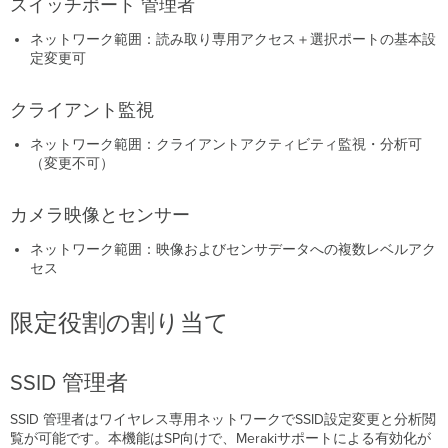
スイッチポート 管理者
ス
の
ネットワーク範囲：読み取り専用アクセス＋選択ポートの基本設
優
定変更可
先
順
位
クライアント監視
ネットワーク範囲：クライアントアクティビティ監視・分析可
（変更不可）
カメラ映像とセンサー
ネットワーク範囲：映像およびセンサデータへの複数レベルアク
セス
限定役割の割り当て
SSID 管理者
SSID 管理者はワイヤレス専用ネットワークでSSID設定変更と分析閲
覧が可能です。本機能はSP向けで、Merakiサポートによる有効化が