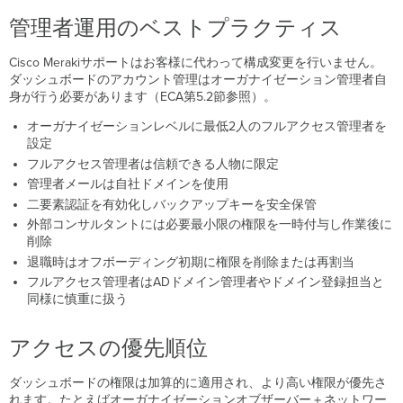
管理者運用のベストプラクティス
Cisco Merakiサポートはお客様に代わって構成変更を行いません。
ダッシュボードのアカウント管理はオーガナイゼーション管理者自
身が行う必要があります（ECA第5.2節参照）。
オーガナイゼーションレベルに最低2人のフルアクセス管理者を
設定
フルアクセス管理者は信頼できる人物に限定
管理者メールは自社ドメインを使用
二要素認証を有効化しバックアップキーを安全保管
外部コンサルタントには必要最小限の権限を一時付与し作業後に
削除
退職時はオフボーディング初期に権限を削除または再割当
フルアクセス管理者はADドメイン管理者やドメイン登録担当と
同様に慎重に扱う
アクセスの優先順位
ダッシュボードの権限は加算的に適用され、より高い権限が優先さ
れます。たとえばオーガナイゼーションオブザーバー＋ネットワー