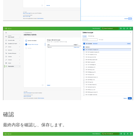
ポ
ー
ト
タ
グ
の
追
加
ス
イ
ッ
チ
ポ
ー
ト
管
理
者
役
確認
割
の
最終内容を確認し、保存します。
割
り