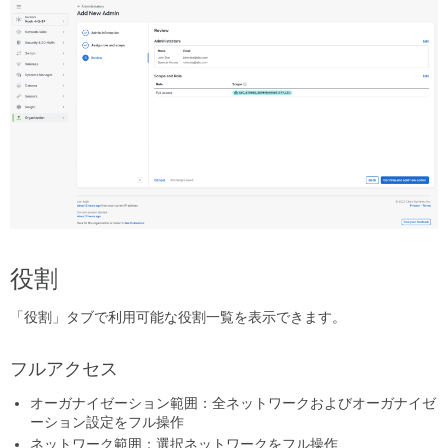
当
て
カ
メ
ラ
映
像
と
セ
ン
サ
ー
SM
デ
役割
バ
イ
「役割」タブで利用可能な役割一覧を表示できます。
ス
管
理
フルアクセス
者
オーガナイゼーション範囲：全ネットワークおよびオーガナイゼ
ク
ーション設定をフル操作
ラ
イ
ネットワーク範囲：選択ネットワークをフル操作