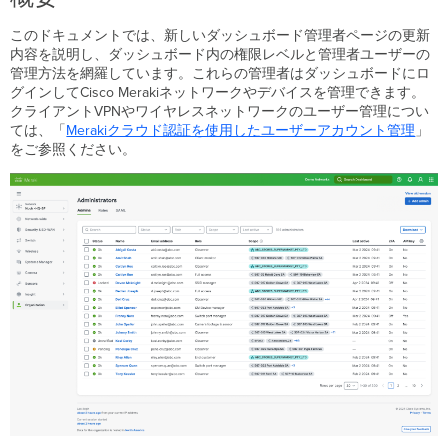
管
理
このドキュメントでは、新しいダッシュボード管理者ページの更新
内容を説明し、ダッシュボード内の権限レベルと管理者ユーザーの
管
管理方法を網羅しています。これらの管理者はダッシュボードにロ
理
グインしてCisco Merakiネットワークやデバイスを管理できます。
者
クライアントVPNやワイヤレスネットワークのユーザー管理につい
の
ては、「
Merakiクラウド認証を使用したユーザーアカウント管理
」
検
をご参照ください。
索
と
フ
ィ
ル
タ
一
括
操
作
管
理
者
プ
ロ
フ