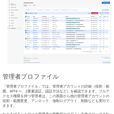
範
囲
の
割
り
当
て
確
認
役
割
フ
ル
ア
ク
管理者プロファイル
セ
ス
「管理者プロファイル」では、管理者アカウントの詳細（役割・範
オ
囲、APIキー、2要素認証、認証方法など）を確認できます。フルア
ブ
クセス権限を持つ管理者は、この画面から他の管理者アカウントの
ザ
役割・範囲変更、アンロック、強制ログアウト、削除なども実行で
ー
きます。
バ
ー