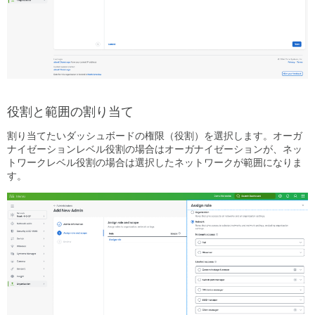
限
定
役
割
の
割
り
当
役割と範囲の割り当て
て
SSID
割り当てたいダッシュボードの権限（役割）を選択します。オーガ
管
ナイゼーションレベル役割の場合はオーガナイゼーションが、ネッ
理
トワークレベル役割の場合は選択したネットワークが範囲になりま
者
す。
ス
イ
ッ
チ
ポ
ー
ト
管
理
者