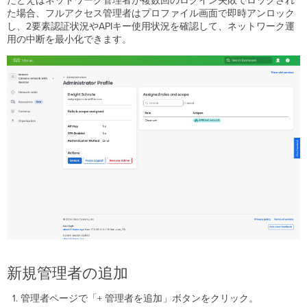
たとえばネットワーク管理者が複数回のログイン失敗でロックされ
エ
た場合、フルアクセス管理者はプロファイル画面で即時アンロック
ン
し、2要素認証状況やAPIキー使用状況を確認して、ネットワーク運
ド
用の中断を最小化できます。
カ
ス
タ
マ
ー
SM
デ
バ
イ
ス 管
理
者
SSID
管
理
者
ス
新規管理者の追加
イ
ッ
管理者ページで「+ 管理者を追加」ボタンをクリック。
チ