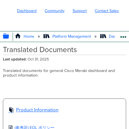
Dashboard
Community
Support
Contact Sales
EXPAND/COLLAPSE GLOBAL HIERARC
Home
Platform Management
Dashboard 
Translated Documents
Last updated
Oct 31, 2025
Translated documents for general Cisco Meraki dashboard and
product information.
Product Information
(参考訳) EOL ポリシー