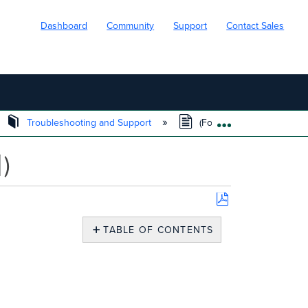
Dashboard
Community
Support
Contact Sales
Troubleshooting and Support
(For Korean)Cisco Merak
EXPAND/COLL
)
Save
as
TABLE OF CONTENTS
PDF
Meraki
Technical
Support
Desk
Korean