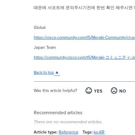
때문에 서포트에 문의주시기전에 한번 확인 해주시면 
Global
https://cisco.community.com/t5/Meraki-Community/ct-p
Japan Team
https://community.cisco.com/t5/Meraki-コミュニティ-Jap
Back to top
Was this article helpful?
YES
NO
Recommended articles
There are no recommended articles.
Article type
Reference
Tags
ko-KR