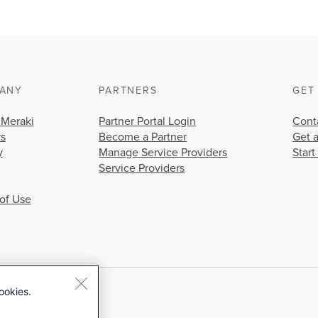
ANY
PARTNERS
GET
 Meraki
Partner Portal Login
Cont
rs
Become a Partner
Get 
y
Manage Service Providers
Start
Service Providers
of Use
ookies.