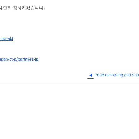
대단히 감사하겠습니다.
/meraki
an/ct-p/partners-jp
Troubleshooting and Sup