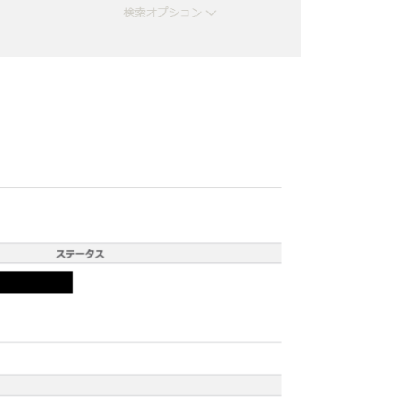
問
い
合
わ
せ
る
ア
セ
ッ
ト
リ
カ
バ
リ
ー
チ
ー
ム
返
却
期
限
の