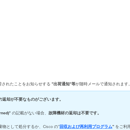
 出荷されたことをお知らせする
"出荷通知"
等
が随時メールで通知されます
の返却が不要なものがございます。
rned)"
の記載がない場合、
故障機材の返却は不要です。
として処分するか、Cisco の”
回収および再利用プログラム
”
をご利