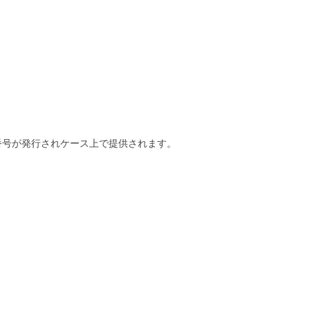
換
受
付
後
の
流
れ
RMA
受
付
MA 番号が発行されケース上で提供されます。
配
達
状
況
の
確
認
配
送
先
住
所
や