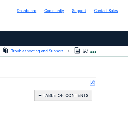
Dashboard
Community
Support
Contact Sales
Troubleshooting and Support
故障機器の返却手続きに
EXPAND/COLL
Save
as
TABLE OF CONTENTS
PDF
概
要
機
器
交