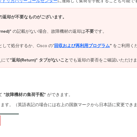
ットリカバリーコールセンター
に連絡して集荷を手配することも可能で
の返却が不要なものがございます。
rned)"
の記載がない場合、故障機材の返却は
不要
です。
て処分するか、Cisco の”
回収および再利用プログラム
”
をご利用く
にて
”返却(Return)" タブがないこと
でも返却の要否をご確認いただけ
て
"故障機材の集荷手配"
ができます。
ンします。（英語表記の場合には右上の国旗マークから日本語に変更できま