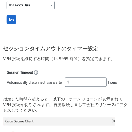
ザ
ー
の
自
動
再
接
続
セッションタイムアウト
のタイマー設定
認
証
VPN 接続を維持する時間（1～9999 時間）を指定できます。
完
了
後
に
表
示
す
指定した時間を超えると、以下のエラーメッセージが表示されて
る
VPN 接続が切断されます。再度接続し直して会社のリソースにアク
メ
セスしてください。
ッ
セ
ー
ジ