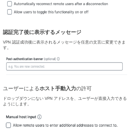
御
の
カ
ス
タ
マ
認証完了後に表示するメッセージ
イ
ズ
VPN 認証成功後に表示されるメッセージを任意の文言に変更できま
RDP
す。
用
VPN
接
続
確
立
の
ユーザーによる
ホスト手動入力
の許可
カ
ス
ドロップダウンにない VPN アドレスを、ユーザーが直接入力できる
タ
ようにします。
マ
イ
ズ