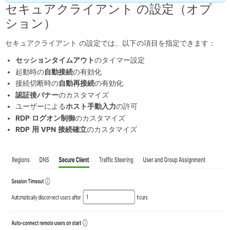
イ
セキュアクライアント の設定（オプ
ア
ション）
ン
ト の
設
セキュアクライアント の設定では、以下の項目を指定できます：
定
セッションタイムアウト
のタイマー設定
（オ
プ
起動時の
自動接続
の有効化
シ
接続切断時の
自動再接続
の有効化
ョ
認証後バナー
のカスタマイズ
ン）
ユーザーによる
ホスト手動入力
の許可
セ
RDP
ログオン制御
のカスタマイズ
ッ
RDP 用 VPN
接続確立
のカスタマイズ
シ
ョ
ン
タ
イ
ム
ア
ウ
ト
の