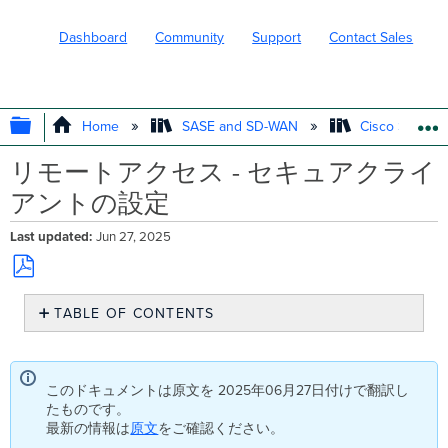
Dashboard
Community
Support
Contact Sales
EXPAND/COLLAPSE GLOBAL HIERARC
Home
SASE and SD-WAN
Cisco Secure
リモートアクセス - セキュアクライ
アントの設定
Last updated
Jun 27, 2025
Save
TABLE OF CONTENTS
as
PDF
セ
キ
ュ
このドキュメントは原文を 2025年06月27日付けで翻訳し
ア
たものです。
ク
最新の情報は
原文
をご確認ください。
ラ