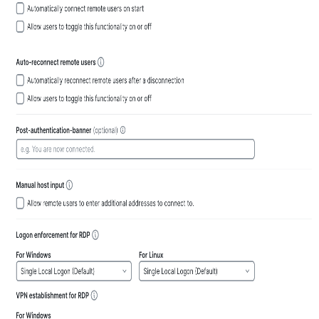
タ
イ
マ
ー
設
定
起
動
時
の
自
動
接
続
の
有
効
化
リ
モ
ー
ト
ユ
ー