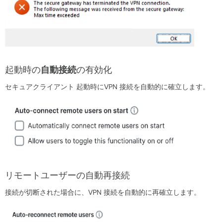
ユ
ー
ザ
ー
に
よ
る
起動時の
自動接続
の有効化
ホ
ス
セキュアクライアント 起動時にVPN 接続を自動的に確立します。
ト
手
動
入
力
の
許
可
RDP
リモートユーザーの自動再接続
ロ
グ
接続が切断された場合に、VPN 接続を自動的に再確立します。
オ
ン
制