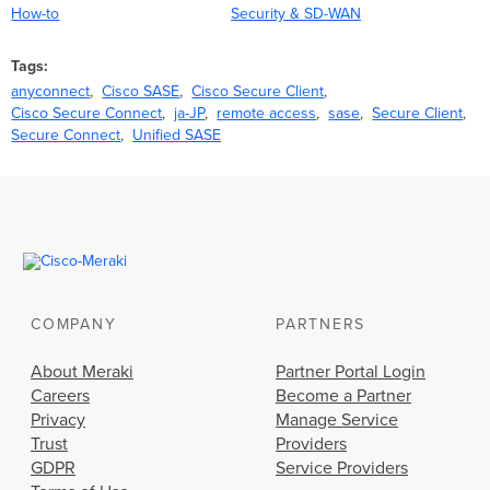
How-to
Security & SD-WAN
Tags
anyconnect
Cisco SASE
Cisco Secure Client
Cisco Secure Connect
ja-JP
remote access
sase
Secure Client
Secure Connect
Unified SASE
COMPANY
PARTNERS
About Meraki
Partner Portal Login
Careers
Become a Partner
Privacy
Manage Service
Trust
Providers
GDPR
Service Providers