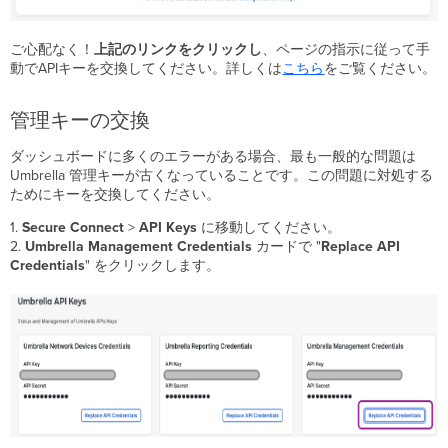
を
確
認
ご心配なく！
上記のリンクをクリックし
、ページの指示に従って手
す
動でAPIキーを交換してください。詳しくは
こちら
をご覧ください。
る
間
管理キーの交換
違
っ
ダッシュボードに多くのエラーがある場合、最も一般的な問題は
た
Umbrella 管理キーが古くなっていることです。この問題に対処する
Meraki
ためにキーを交換してください。
ダ
ッ
1.
Secure Connect
>
API Keys
に移動してください。
シ
2.
Umbrella Management Credentials
カードで "
Replace API
ュ
Credentials
" をクリックします。
ボ
ー
ド
を
Umbrella
に
リ
ン
ク
す