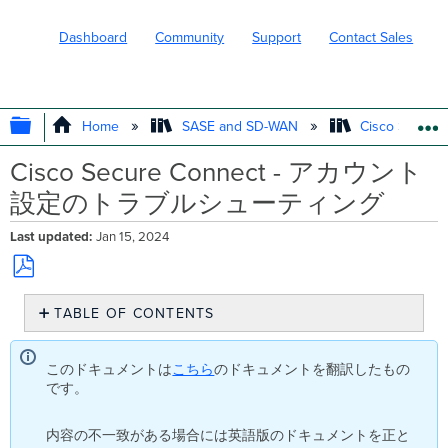
Dashboard
Community
Support
Contact Sales
EXPAND/COLLAPSE GLOBAL HIERARC
Home
SASE and SD-WAN
Cisco Secure
Cisco Secure Connect - アカウント
設定のトラブルシューティング
Last updated
Jan 15, 2024
Save
TABLE OF CONTENTS
as
PDF
API
キ
このドキュメントは
こちら
のドキュメントを翻訳したもの
ー
です。
の
自
内容の不一致がある場合には英語版のドキュメントを正と
動