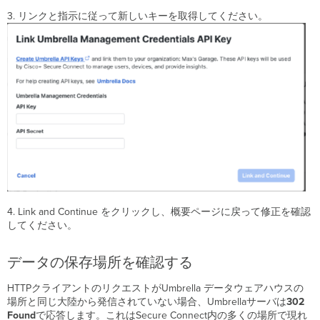
る
3. リンクと指示に従って新しいキーを取得してください。
と
ど
う
な
り
ま
す
か？
Umbrella
org
の
マ
ッ
ピ
4. Link and Continue をクリックし、概要ページに戻って修正を確認
ン
してください。
グ
を
新
データの保存場所を確認する
し
い
HTTPクライアントのリクエストがUmbrella データウェアハウスの
Meraki
場所と同じ大陸から発信されていない場合、Umbrellaサーバは
302
Org に
Found
で応答します。これはSecure Connect内の多くの場所で現れ