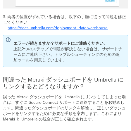
が
有
効
3. 両者の位置がずれている場合は、以下の手順に従って問題を修正
に
してください
な
https://docs.umbrella.com/deployment...data-warehouse
っ
て
い
エラーが続きますか？サポートにご連絡ください。
る
上記2つのステップで問題が解決しない場合は、サポートチ
Meraki
ームにご連絡下さい。トラブルシューティングのための追
org
加ツールを用意しています。
を
削
除
で
間違った Meraki ダッシュボードを Umbrella に
き
リンクするとどうなりますか？
ま
す
誤った Meraki ダッシュボードを Umbrella にリンクしてしまった場
か？
合は、すぐに Secure Connect サポートに連絡することをお勧めし
ます。間違ったダッシュボードのリンクを解除し、正しいダッシュ
ボードをリンクするために必要な手順を案内します。これにより
Meraki と Umbrella の統合が正しく確立されます。