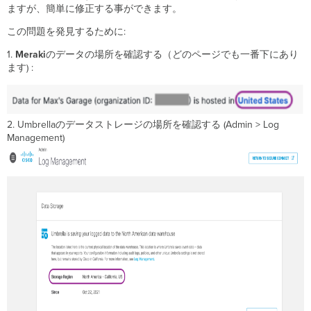
変
ますが、簡単に修正する事ができます。
更
で
この問題を発見するために:
き
1.
Meraki
のデータの場所を確認する（どのページでも一番下にあり
ま
ます) :
す
か？
Meraki
org
2. Umbrellaのデータストレージの場所を確認する (Admin > Log
か
Management)
ら
Secure
Connect
を
削
除
で
き
ま
す
か？
Secure
Connect