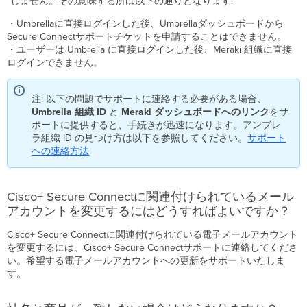
"しません。その意味する所は以下の通りとなります:
関
し
・Umbrellaに直接ログインした後、Umbrellaダッシュボードから
て、
Secure Connectサポートチケットを申請することはできません。
技
・ユーザーは Umbrella に直接ログインした後、Meraki 組織に直接
術
ログインできません。
的
な
注: 以下の問題でサポートに連絡する必要がある場合、
制
Umbrella 組織 ID
と
Meraki ダッシュボードへのリンク
をサ
限
ポートに提供すると、手続きが迅速になります。アンブレ
は
ラ組織 ID の見つけ方は以下を参照してください。
サポート
あ
への連絡方法
り
ま
す
か？
Cisco+ Secure Connectに関連付けられているメール
注
アカウントを変更するにはどうすればよいですか？
意
点
Cisco+ Secure Connectに関連付けられている電子メールアカウント
は？
を変更するには、Cisco+ Secure Connectサポートに連絡してくださ
い。希望する電子メールアカウントへの更新をサポートいたしま
Cisco+
す。
Secure
Connect
に