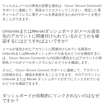
ど
ウェルカムメールの再送が必要な場合は、Cisco+ Secure Connectの
う
サポートに連絡して、再送をリクエストしてください。指定した電
す
子メールアドレスに電子メールを再送信するためのサポートを受け
れ
ることができます。
ば
よ
UmbrellaまたはMerakiダッシュボードがメール送信
い
で
先のアカウントに関連付けられているかどうかを確
す
認するにはどうすればよいですか?
か？
メールが送信されたアカウントに関連付けられている既存の
社
UmbrellaまたはMerakiダッシュボードがあるかどうかを確認するに
名
は、Cisco+ Secure Connectからの以前の通信またはアカウントの有
と
効化メールがメールボックスにないかどうかを確認します。
商
号
さらに、Cisco+ Secure Connect サポートに連絡して、アカウント
が
の詳細を伝え、確認を依頼することもできます。そのアカウントに
一
Umbrella または Meraki ダッシュボードがすでにリンクされている
致
かどうかを確認できます。
し
な
い
ダッシュボードが自動的にリンクされないのはなぜ
場
ですか？
合