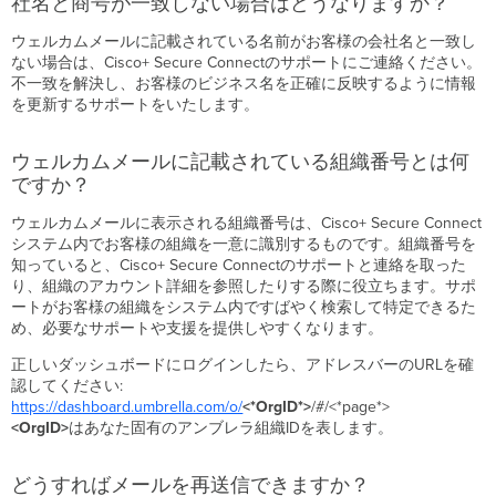
社名と商号が一致しない場合はどうなりますか？
関
連
ウェルカムメールに記載されている名前がお客様の会社名と一致し
付
ない場合は、Cisco+ Secure Connectのサポートにご連絡ください。
け
不一致を解決し、お客様のビジネス名を正確に反映するように情報
ら
を更新するサポートをいたします。
れ
て
い
ウェルカムメールに記載されている組織番号とは何
る
ですか？
メ
ー
ウェルカムメールに表示される組織番号は、Cisco+ Secure Connect
ル
システム内でお客様の組織を一意に識別するものです。組織番号を
ア
知っていると、Cisco+ Secure Connectのサポートと連絡を取った
カ
り、組織のアカウント詳細を参照したりする際に役立ちます。サポ
ウ
ートがお客様の組織をシステム内ですばやく検索して特定できるた
ン
め、必要なサポートや支援を提供しやすくなります。
ト
正しいダッシュボードにログインしたら、アドレスバーのURLを確
を
認してください:
変
https://dashboard.umbrella.com/o/
<*OrgID*>
/#/<*page*>
更
<OrgID>
はあなた固有のアンブレラ組織IDを表します。
す
る
に
どうすればメールを再送信できますか？
は