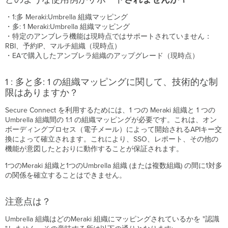
ポ
ー
・1:多 Meraki:Umbrella 組織マッピング
ト
・多: 1 Meraki:Umbrella 組織マッピング
さ
・特定のアンブレラ機能は現時点ではサポートされていません：
れ
RBI、予約IP、マルチ組織（現時点）
ま
・EAで購入したアンブレラ組織のアップグレード（現時点）
せ
ん
か？
1 : 多と多: 1 の組織マッピングに関して、技術的な制
1
限はありますか？
:
多
Secure Connect を利用するためには、1 つの Meraki 組織と 1 つの
と
Umbrella 組織間の 1:1 の組織マッピングが必要です。これは、オン
多:
ボーディングプロセス（電子メール）によって開始されるAPIキー交
1
換によって確立されます。これにより、SSO、レポート、その他の
の
機能が意図したとおりに動作することが保証されます。
組
1つのMeraki 組織と1つのUmbrella 組織 (または複数組織) の間に1対多
織
の関係を確立することはできません。
マ
ッ
ピ
注意点は？
ン
グ
Umbrella 組織はどのMeraki 組織にマッピングされているかを "認識
に