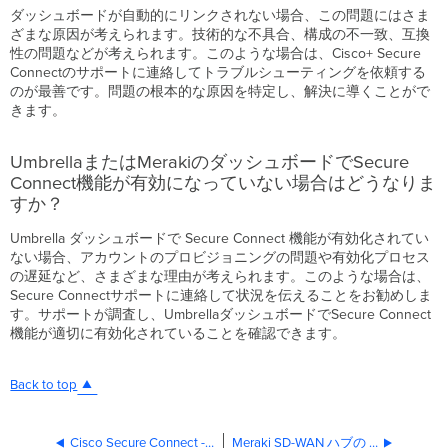
は
ダッシュボードが自動的にリンクされない場合、この問題にはさま
ど
ざまな原因が考えられます。技術的な不具合、構成の不一致、互換
う
性の問題などが考えられます。このような場合は、Cisco+ Secure
な
Connectのサポートに連絡してトラブルシューティングを依頼する
り
のが最善です。問題の根本的な原因を特定し、解決に導くことがで
ま
きます。
す
か？
UmbrellaまたはMerakiのダッシュボードでSecure
ウ
Connect機能が有効になっていない場合はどうなりま
ェ
すか？
ル
カ
Umbrella ダッシュボードで Secure Connect 機能が有効化されてい
ム
ない場合、アカウントのプロビジョニングの問題や有効化プロセス
メ
の遅延など、さまざまな理由が考えられます。このような場合は、
ー
Secure Connectサポートに連絡して状況を伝えることをお勧めしま
ル
す。サポートが調査し、UmbrellaダッシュボードでSecure Connect
に
機能が適切に有効化されていることを確認できます。
記
載
さ
Back to top
れ
て
い
Cisco Secure Connect - リモートアクセス
Meraki SD-WAN ハブの Secure Connect との統合