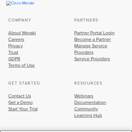
き
ま
す
COMPANY
PARTNERS
か？
Umbrella
About Meraki
Partner Portal Login
ま
た
Careers
Become a Partner
は
Privacy
Manage Service
Meraki
Trust
Providers
ダ
GDPR
Service Providers
ッ
Terms of Use
シ
ュ
ボ
GET STARTED
RESOURCES
ー
ド
が
Contact Us
Webinars
メ
Get a Demo
Documentation
ー
Start Your Trial
Community
ル
Learning Hub
送
信
先