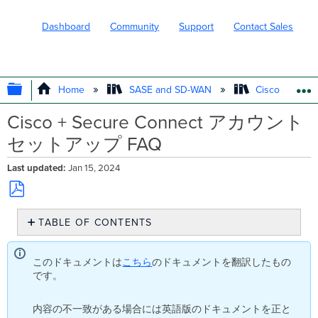
Dashboard
Community
Support
Contact Sales
EXPAND/COLLAPSE GLOBAL HIERARC
Home
SASE and SD-WAN
Cisco Secure
Cisco + Secure Connect アカウント
セットアップ FAQ
Last updated
Jan 15, 2024
Save
TABLE OF CONTENTS
as
PDF
ど
このドキュメントは
こちら
のドキュメントを翻訳したもの
の
です。
よ
う
内容の不一致がある場合には英語版のドキュメントを正と
な