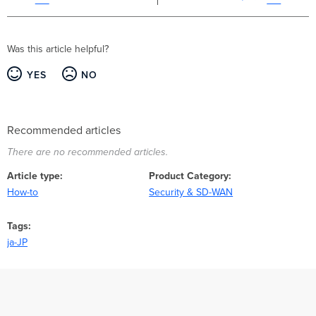
る
組
織
番
Was this article helpful?
号
と
YES
NO
は
何
で
す
Recommended articles
か？
There are no recommended articles.
ど
う
Article type
Product Category
す
れ
How-to
Security & SD-WAN
ば
メ
Tags
ー
ja-JP
ル
を
再
送
信
で