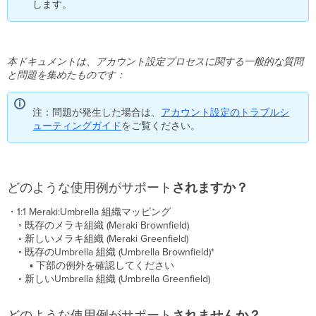
します。
使
用
例
が
サ
本ドキュメントは、アカウント設定プロセスに関する一般的な質問
ポ
と問題を集めたものです：
ー
ト
注：問題が発生した場合は、
アカウント設定のトラブルシ
さ
ューティングガイド
をご覧ください。
れ
ま
す
か？
ど
どのような使用例がサポート
されますか？
の
よ
・1:1 Meraki:Umbrella 組織マッピング
う
◦
既存のメラキ組織 (Meraki Brownfield)
な
◦
新しいメラキ組織 (Meraki Greenfield)
使
◦
既存のUmbrella 組織 (Umbrella Brownfield)*
用
▪️ 下部の例外を確認してください
例
◦
新しいUmbrella 組織 (Umbrella Greenfield)
が
サ
どのような使用例がサポート
されませんか？