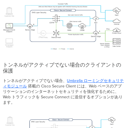
ン
へ
の
ネ
ッ
ト
ワ
ー
ク
ア
ク
セ
トンネルがアクティブでない場合のクライアントの
ス
保護
の
制
トンネルがアクティブでない場合、
Umbrella
ローミングセキュリテ
御
ィモジュール
搭載の Cisco Secure Client には、Web ベースのアプ
リケーションのインターネットセキュリティを強化するために、
安
Web トラフィックを Secure Connect に送信するオプションがあり
全
ます。
な
イ
ン
タ
ー