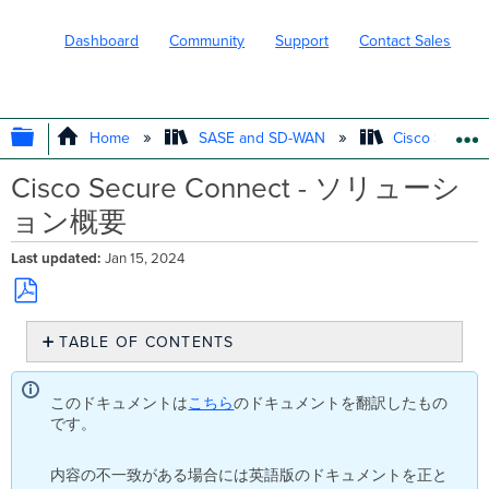
Dashboard
Community
Support
Contact Sales
EXPAND/COLLAPSE GLOBAL HIERARC
Home
SASE and SD-WAN
Cisco Secure
Cisco Secure Connect - ソリューシ
ョン概要
Last updated
Jan 15, 2024
Save
TABLE OF CONTENTS
as
PDF
概
要
このドキュメントは
こちら
のドキュメントを翻訳したもの
安
です。
全
な
内容の不一致がある場合には英語版のドキュメントを正と
リ