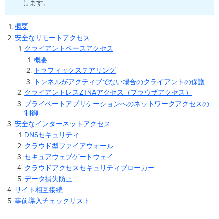
します。
モ
ー
ト
概要
ア
安全なリモートアクセス
ク
クライアントベースアクセス
セ
概要
ス
トラフィックステアリング
ク
トンネルがアクティブでない場合のクライアントの保護
ラ
イ
クライアントレスZTNAアクセス（ブラウザアクセス）
ア
プライベートアプリケーションへのネットワークアクセスの
ン
制御
ト
安全なインターネットアクセス
ベ
DNSセキュリティ
ー
クラウド型ファイアウォール
ス
セキュアウェブゲートウェイ
ア
ク
クラウドアクセスセキュリティブローカー
セ
データ損失防止
ス
サイト相互接続
概
事前導入チェックリスト
要
ト