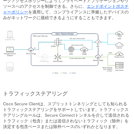
ークアクセスポリシーによってプライベートアプリケーションやリ
ク
ソースへのアクセスを制御できる。さらに、
エンドポイントポスチ
セ
ャーポリシー
を適用して、コンプライアンスに準拠したデバイスの
ス
みがネットワークに接続できるようにすることもできます。
（ブ
ラ
ウ
ザ
ア
ク
セ
ス）
プ
ラ
イ
ベ
ー
トラフィックステアリング
ト
ア
Cisco Secure Clientは、スプリットトンネリングとしても知られる
プ
トラフィックステアリングをサポートしています。トラフィックス
リ
テアリングルールは、Secure Connectトンネルを介して送信される
ケ
トラフィック（包含）または送信されないトラフィック（除外）を
ー
決定する包含ベースまたは除外ベースのいずれかとなります。
シ
ョ