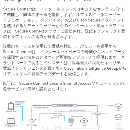
相
互
Secure Connectは、インターネットへのセキュアなオンランプとし
接
て機能し、防御の第一線を提供します。オフィスにいるユーザー、
続
アプリケーション、IoTデバイス、およびCisco Secureクライアント
事
を使用するリモートユーザーからのインターネット接続トラフィッ
前
クは、Secure Connectクラウドに送信され、送信トラフィックと受
導
信トラフィックの両方が検査されます。
入
チ
複数のサービスを使用して脅威を検出し、ポリシーを適用する
ェ
Secure Connectは、インターネットベースの脅威からネットワーク
ッ
を保護する方法をカスタマイズ可能なアプローチで提供します。ク
ク
ラウドベースであるこのシステムは、世界最大の民間セキュリティ
リ
脅威インテリジェンス組織であるCisco Talos Intelligence Groupから
ス
リアルタイムの脅威アップデートを受信します。
ト
以下は、Secure Connect Secure Internet Accessソリューションの
各サービスの簡単な説明となります。