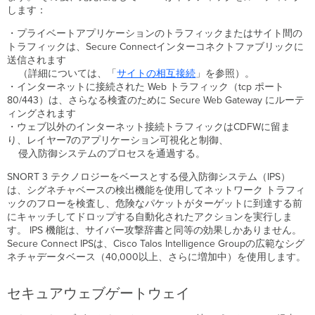
します：
・プライベートアプリケーションのトラフィックまたはサイト間の
トラフィックは、Secure Connectインターコネクトファブリックに
送信されます
（詳細については、「
サイトの相互接続
」を参照）。
・インターネットに接続された Web トラフィック（tcp ポート
80/443）は、さらなる検査のために Secure Web Gateway にルーテ
ィングされます
・ウェブ以外のインターネット接続トラフィックはCDFWに留ま
り、レイヤー7のアプリケーション可視化と制御、
侵入防御システムのプロセスを通過する。
SNORT 3 テクノロジーをベースとする侵入防御システム（IPS）
は、シグネチャベースの検出機能を使用してネットワーク トラフィ
ックのフローを検査し、危険なパケットがターゲットに到達する前
にキャッチしてドロップする自動化されたアクションを実行しま
す。 IPS 機能は、サイバー攻撃辞書と同等の効果しかありません。
Secure Connect IPSは、Cisco Talos Intelligence Groupの広範なシグ
ネチャデータベース（40,000以上、さらに増加中）を使用します。
セキュアウェブゲートウェイ