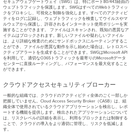
セキュアウェブゲートウェイ（SWG）は、特にポート80/443経由の
ウェブトラフィックを保護します。SWGはすべてのWebトラフィッ
クをプロキシし、可視化と制御を強化します。すべてのアクティビ
ティをログに記録し、ウェブトラフィックを検査してウイルスやマ
ルウェアから保護し、許容されるインターネット使用ポリシーを実
施することができます。 ファイルはスキャンされ、既知の悪質なア
イテムはブロックされます。新しいファイルや疑わしいファイル
は、より詳細な検査のためにサンドボックスにルーティングするこ
とができ、ファイルが悪質な動作を示し始めた場合は、レトロスペ
クティブアラートを生成することができます。SWGはMicrosoft API
を利用して、適切なO365トラフィックを最寄りのMicrosoftデータ
センターに直接ルーティングし、パフォーマンスを最大化すること
ができます。
クラウドアクセスセキュリティブローカー
一般的な組織では、クラウドのアクティビティ全体のごく一部しか
把握していません。Cloud Access Security Broker（CASB）は、組
織全体で使用されているクラウドアプリケーションを検出し、レポ
ートする機能を提供します。検出されたアプリケーションについて
は、リスクレベルの詳細を表示し、利用をブロックまたは制御する
ことで、クラウドの導入をより適切に管理し、リスクを低減しま
す。