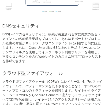
DNSセキュリティ
DNSレイヤのセキュリティは、接続が確立される前に悪意のあるド
メインへの名前解決要求をブロックし、あらゆるポートやプロトコ
ル経由の脅威がネットワークやエンドポイントに到達する前に阻止
します。さらに、Cisco Umbrellaの85以上のカテゴリベースのコン
テンツフィルタを使用してインターネット利用ポリシーを適用し、
不要なコンテンツを含むWebサイトのカスタム許可/ブロックリスト
を作成できます。
クラウド型ファイアウォール
クラウド型ファイアウォール（CDFW）はレイヤー3、4、7のファイ
アウォールで、パフォーマンスを低下させることなく、すべてのポ
ートとプロトコルのトラフィックを保護します。サイトやクライア
ントベースのVPNからSecure Connectに流入するトラフィックはす
べてCDFWを経由し、レイヤー3と4のアクセスポリシーが適用され
ます。 その後、宛先に応じてCDFWがトラフィックをルーティング