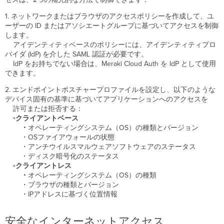
セ
ス
1. ネットワークまたはブラウザのアクセスポリシーを作成して、ユ
セ
ーザーの ID またはアソシエートグループに基づいてアクセスを制御
キ
します。
ュ
アイデンティティベースのポリシーには、アイデンティティプロ
リ
バイダ (IdP) を介した SAML 認証が必要です。
テ
IdP をお持ちでない場合は、Meraki Cloud Auth を IdP として使用
ィ
できます。
ブ
ロ
2. エンドポイントポスチャープロファイルを設定し、以下のような
ー
デバイス固有の基準に基づいてアプリケーションへのアクセスを
カ
許可または拒否する：
ー
◦
クライアントベース
デ
・
オペレーティングシステム（OS）の種類とバージョン
ー
・OSファイアウォールの状態
タ
・アンチウイルスマルウェアソフトウェアのステータス
損
・ディスク暗号化のステータス
失
◦
クライアントレス
防
・
オペレーティングシステム（OS）の種類
止
・ブラウザの種類とバージョン
・IPアドレスに基づく位置情報
サ
イ
ト
安全なインターネットアクセス