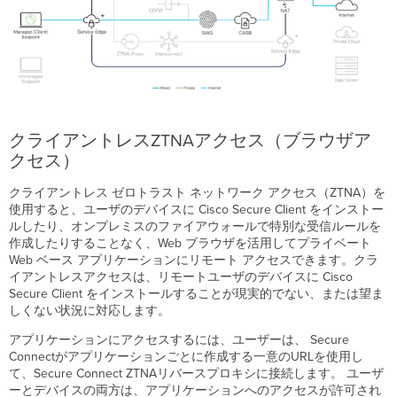
ネ
ッ
ト
ア
ク
セ
ス
DNS
クライアントレスZTNAアクセス（ブラウザア
セ
クセス）
キ
ュ
クライアントレス ゼロトラスト ネットワーク アクセス（ZTNA）を
リ
使用すると、ユーザのデバイスに Cisco Secure Client をインストー
テ
ルしたり、オンプレミスのファイアウォールで特別な受信ルールを
ィ
作成したりすることなく、Web ブラウザを活用してプライベート
ク
Web ベース アプリケーションにリモート アクセスできます。クラ
ラ
イアントレスアクセスは、リモートユーザのデバイスに Cisco
ウ
Secure Client をインストールすることが現実的でない、または望ま
ド
しくない状況に対応します。
型
フ
アプリケーションにアクセスするには、ユーザーは、 Secure
ァ
Connectがアプリケーションごとに作成する一意のURLを使用し
イ
て、Secure Connect ZTNAリバースプロキシに接続します。 ユーザ
ア
ーとデバイスの両方は、アプリケーションへのアクセスが許可され