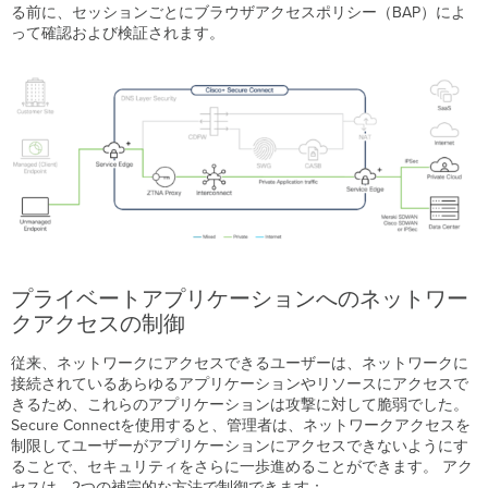
ウ
る前に、セッションごとにブラウザアクセスポリシー（BAP）によ
ォ
って確認および検証されます。
ー
ル
セ
キ
ュ
ア
ウ
ェ
ブ
ゲ
ー
ト
プライベートアプリケーションへのネットワー
ウ
クアクセスの制御
ェ
イ
従来、ネットワークにアクセスできるユーザーは、ネットワークに
ク
接続されているあらゆるアプリケーションやリソースにアクセスで
ラ
きるため、これらのアプリケーションは攻撃に対して脆弱でした。
ウ
Secure Connectを使用すると、管理者は、ネットワークアクセスを
ド
制限してユーザーがアプリケーションにアクセスできないようにす
ア
ることで、セキュリティをさらに一歩進めることができます。 アク
ク
セスは、2つの補完的な方法で制御できます：