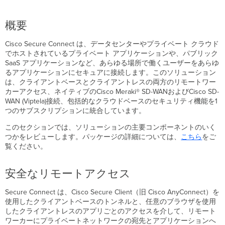
ラ
フ
概要
ィ
ッ
Cisco Secure Connect は、データセンターやプライベート クラウド
ク
でホストされているプライベート アプリケーションや、パブリック
ス
SaaS アプリケーションなど、あらゆる場所で働くユーザーをあらゆ
テ
るアプリケーションにセキュアに接続します。このソリューション
ア
は、クライアントベースとクライアントレスの両方のリモートワー
リ
カーアクセス、ネイティブのCisco Meraki® SD-WANおよびCisco SD-
ン
WAN (Viptela)接続、包括的なクラウドベースのセキュリティ機能を1
グ
つのサブスクリプションに統合しています。
ト
ン
このセクションでは、ソリューションの主要コンポーネントのいく
ネ
つかをレビューします。パッケージの詳細については、
こちら
をご
ル
覧ください。
が
ア
安全なリモートアクセス
ク
テ
Secure Connect は、Cisco Secure Client（旧 Cisco AnyConnect）を
ィ
使用したクライアントベースのトンネルと、任意のブラウザを使用
ブ
したクライアントレスのアプリごとのアクセスを介して、リモート
で
ワーカーにプライベートネットワークの宛先とアプリケーションへ
な