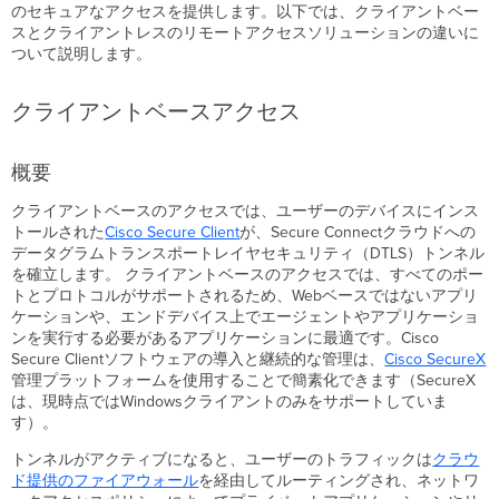
のセキュアなアクセスを提供します。以下では、クライアントベー
い
スとクライアントレスのリモートアクセスソリューションの違いに
場
ついて説明します。
合
の
ク
クライアントベースアクセス
ラ
イ
ア
概要
ン
ト
クライアントベースのアクセスでは、ユーザーのデバイスにインス
の
トールされた
Cisco Secure
Client
が、Secure Connectクラウドへの
保
データグラムトランスポートレイヤセキュリティ（DTLS）トンネル
護
を確立します。 クライアントベースのアクセスでは、すべてのポー
ク
トとプロトコルがサポートされるため、Webベースではないアプリ
ラ
ケーションや、エンドデバイス上でエージェントやアプリケーショ
イ
ンを実行する必要があるアプリケーションに最適です。Cisco
ア
Secure Clientソフトウェアの導入と継続的な管理は、
Cisco SecureX
ン
管理プラットフォームを使用することで簡素化できます（SecureX
ト
は、現時点ではWindowsクライアントのみをサポートしていま
レ
す）。
ス
トンネルがアクティブになると、ユーザーのトラフィックは
クラウ
ZTNA
ド提供のファイアウォール
を経由してルーティングされ、ネットワ
ア