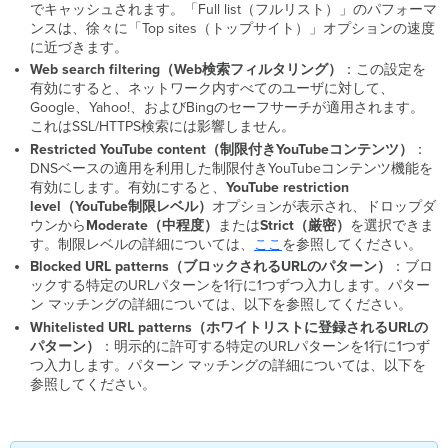
でキャッシュされます。「Full list（フルリスト）」のパフォーマ
ク
ンスは、徐々に「Top sites（トップサイト）」オプションの速度
ま
に近づきます。
た
は
Web search filtering（Web検索フィルタリング）
：この設定を
ホ
有効にすると、ネットワーク内すべてのユーザに対して、
ワ
Google、Yahoo!、およびBingのセーフサーチが適用されます。
イ
これはSSL/HTTPS検索には影響しません。
ト
Restricted YouTube content（制限付きYouTubeコンテンツ）
：
リ
DNSベースの適用を利用した制限付きYouTubeコンテンツ機能を
ス
有効にします。有効にすると、
YouTube restriction
ト
level（YouTube制限レベル）
オプションが表示され、ドロップダ
に
ウンから
Moderate（中程度）
または
Strict（厳密）
を選択できま
登
す。制限レベルの詳細については、
ここ
を参照してください。
録
Blocked URL patterns（ブロックされるURLのパターン）
：ブロ
す
ックする特定のURLパターンを1行に1つずつ入力します。パター
る
ン マッチングの詳細については、以下を参照してください。
た
Whitelisted URL patterns（ホワイトリストに登録されるURLの
め
パターン）
：
明示的に許可する特定のURLパターンを1行に1つず
の
つ入力します。パターン マッチングの詳細については、以下を
パ
参照してください。
タ
ー
ン