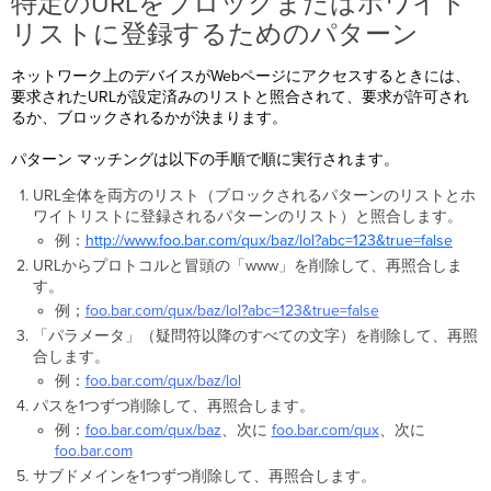
特定のURLをブロックまたはホワイト
リストに登録するためのパターン
ネットワーク上のデバイスがWebページにアクセスするときには、
要求されたURLが設定済みのリストと照合されて、要求が許可され
るか、ブロックされるかが決まります。
パターン マッチングは以下の手順で順に実行されます。
URL全体を両方のリスト（ブロックされるパターンのリストとホ
ワイトリストに登録されるパターンのリスト）と照合します。
例：
http
://www.foo.bar.com/qux/baz/lol?abc=123&true=false
URLからプロトコルと冒頭の「www」を削除して、再照合しま
す。
例；
foo.bar.com/qux/baz/lol?abc=123&true=false
「パラメータ」（疑問符以降のすべての文字）を削除して、再照
合します。
例：
foo.bar.com/qux/baz/lol
パスを1つずつ削除して、再照合します。
例：
foo.bar.com/qux/
baz
、次に
foo.bar.com/
qux
、次に
foo.bar.com
サブドメインを1つずつ削除して、再照合します。