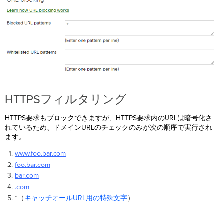
HTTPSフィルタリング
HTTPS要求もブロックできますが、HTTPS要求内のURLは暗号化さ
れているため、ドメインURLのチェックのみが次の順序で実行され
ます。
www.foo.bar.com
foo.bar.com
bar.com
.com
*（
キャッチオールURL用の特殊文字
）