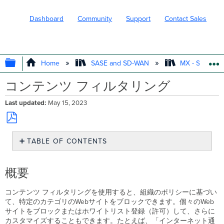
Dashboard
Community
Support
Contact Sales
EXPAND/COLLAPSE GLOBAL HIERARC
Home
SASE and SD-WAN
MX - Securit
コンテンツ フィルタリング
Last updated
May 15, 2023
Save
TABLE OF CONTENTS
as
PDF
概
要
概要
URL
で
コンテンツ フィルタリングを使用すると、組織のポリシーに基づい
の
て、特定のカテゴリのWebサイトをブロックできます。個々のWeb
キ
サイトをブロックまたはホワイトリスト登録（許可）して、さらに
ャ
カスタマイズすることもできます。たとえば、「インターネット通
ッ