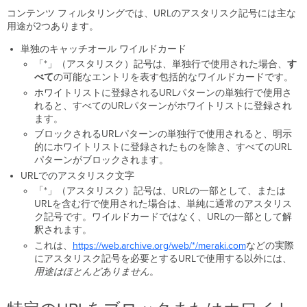
ト
コンテンツ フィルタリングでは、URLのアスタリスク記号には主な
の
用途が2つあります。
ブ
ロ
単独のキャッチオール ワイルドカード
ッ
「*」（アスタリスク）記号は、単独行で使用された場合、
す
ク
べて
の可能なエントリを表す包括的なワイルドカードです。
HTTPS
ホワイトリストに登録されるURLパターンの単独行で使用さ
フ
れると、すべてのURLパターンがホワイトリストに登録され
ィ
ます。
ル
ブロックされるURLパターンの単独行で使用されると、明示
タ
的にホワイトリストに登録されたものを除き、すべてのURL
リ
パターンがブロックされます。
ン
URLでのアスタリスク文字
グ
「*」（アスタリスク）記号は、URLの一部として、または
グ
URLを含む行で使用された場合は、単純に通常のアスタリス
ル
ク記号です。ワイルドカードではなく、URLの一部として解
ー
釈されます。
プ
これは、
https
://web.archive.org/web/*/meraki.com
などの実際
ポ
にアスタリスク記号を必要とするURLで使用する以外には、
リ
用途はほとんどありません
。
シ
ー