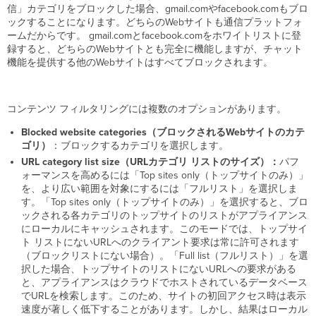
信」カテゴリをブロックした場合、gmail.comやfacebook.comもブロ
チ
ックすることになります。どちらのWebサイトも通信プラットフォ
オ
ームだからです。 gmail.comとfacebook.comをホワイトリストに登
ー
録すると、どちらのWebサイトとも完全に機能しますが、チャット
ル
機能を提供する他のWebサイトはすべてブロックされます。
ワ
イ
ル
ド
コンテンツ フィルタリングには複数のオプションがあります。
カ
Blocked website categories（ブロックされるWebサイトのカテ
ー
ゴリ）
：ブロックするカテゴリを選択します。
ド
（*）
URL category list size（URLカテゴリ リストのサイズ）：
パフ
の
ォーマンスを高めるには「Top sites only（トップサイトのみ）」
使
を、より広い範囲を対象にするには「フルリスト」を選択しま
用
す。「Top sites only（トップサイトのみ）」を選択すると、ブロ
ックされる各カテゴリのトップサイトのリストがアプライアンス
特
にローカルにキャッシュされます。このモードでは、トップサイ
定
ト リストにないURLへのクライアント要求は常に許可されます
の
（ブロックリストにない場合）。「Full list（フルリスト）」を選
URL
択した場合、トップサイトのリストにないURLへの要求がある
を
と、アプライアンスはクラウドでホストされているデータベース
ブ
でURLを検索します。このため、サイトの初回アクセス時は表示
ロ
速度が著しく低下することがあります。しかし、結果はローカル
ッ