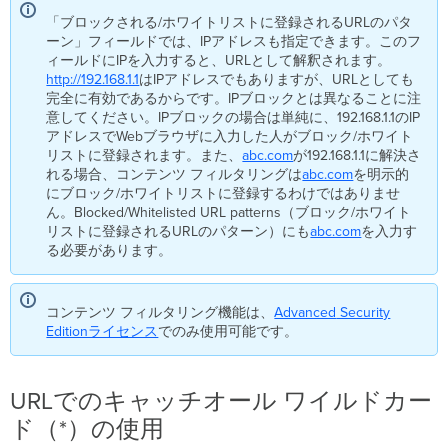
コ
ン
「ブロックされる/ホワイトリストに登録されるURLのパタ
テ
ーン」フィールドでは、IPアドレスも指定できます。このフ
ン
ィールドにIPを入力すると、URLとして解釈されます。
ツ
http://192.168.1.1
はIPアドレスでもありますが、URLとしても
フ
完全に有効であるからです。IPブロックとは異なることに注
ィ
意してください。IPブロックの場合は単純に、192.168.1.1のIP
ル
アドレスでWebブラウザに入力した人がブロック/ホワイト
タ
リストに登録されます。また、
abc.com
が192.168.1.1に解決さ
リ
れる場合、コンテンツ フィルタリングは
abc.com
を明示的
ン
にブロック/ホワイトリストに登録するわけではありませ
グ
ん。Blocked/Whitelisted URL patterns（ブロック/ホワイト
を
リストに登録されるURLのパターン）にも
abc.com
を入力す
使
る必要があります。
用
し
た
コンテンツ フィルタリング機能は、
Advanced
Security
す
Editionライセンス
でのみ使用可能です。
べ
て
の
URLでのキャッチオール ワイルドカー
Web
サ
ド（*）の使用
イ