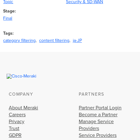
Topic
Security & SD-WAN
Stage
Final
Tags
category filtering
content filtering
ja-JP
COMPANY
PARTNERS
About Meraki
Partner Portal Login
Careers
Become a Partner
Privacy
Manage Service
Trust
Providers
GDPR
Service Providers