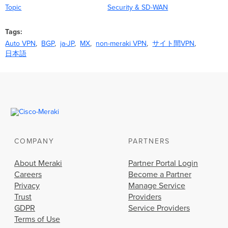
Topic
Security & SD-WAN
Tags
Auto VPN
BGP
ja-JP
MX
non-meraki VPN
サイト間VPN
日本語
COMPANY
PARTNERS
About Meraki
Partner Portal Login
Careers
Become a Partner
Privacy
Manage Service
Trust
Providers
GDPR
Service Providers
Terms of Use