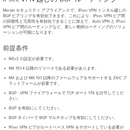
ル
ー
Meraki セキュリティ アプライアンスで、IPsec VPN トンネル越しの
テ
BGP ピアリングを有効化できます。これにより、IPsec VPN ピア間
ィ
の回復性と冗長性を有効化できることに加えて、Auto VPN と IPsec
ン
VPN ピア間のルーティングなど、新しい動的ルーティングのソリュ
グ
ーションが可能になります。
前
提
前提条件
条
件
IKEv2 の設定が必要です。
IPsec
越
MX 19.1.4 以降のリリースである必要があります。
し
の
MX および MX 19.1 以降のファームウェアをサポートする Z4/C プ
eBGP
ラットフォームが必要です。
の
BGP - VPN ファイアウォールで TCP ポート 179 を許可してくだ
設
さい。
定
接
BGP を有効にしてください。
続
の
BGP ネイバーで BGP マルチホップを有効にしてください。
検
IPsec VPN ピアがルートベース VPN をサポートしている必要が
証