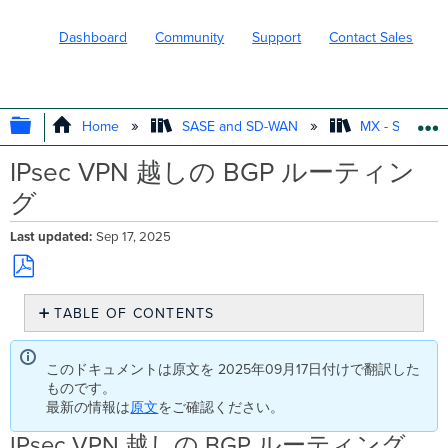
Dashboard
Community
Support
Contact Sales
EXPAND/COLLAPSE GLOBAL HIERARC
Home
SASE and SD-WAN
MX - Securit
IPsec VPN 越しの BGP ルーティン
グ
Last updated
Sep 17, 2025
Save
TABLE OF CONTENTS
as
PDF
IPsec
VPN
このドキュメントは原文を 2025年09月17日付けで翻訳した
越
ものです。
し
最新の情報は
原文
をご確認ください。
の
BGP
IPsec VPN 越しの BGP ルーティング