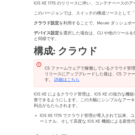
IOS XE 17.15 のリリースに伴い、コンテナベース
このバージョンでは、スイッチの構成ソースとして「
クラウド設定
を利用することで、Meraki ダッシュボ
デバイス設定
を選択した場合は、CLI や他のツール
と同様です。
構成: クラウド
CS ファームウェアで稼働しているクラウド管理型 Ca
リリースにアップグレードした後は、CS フ
す。
詳細はこちら
IOS XE によるクラウド管理は、IOS XE の
善できるようにします。この大幅にシンプルなアーキテクチャによ
利点がもたらされます。
IOS XE 17.15 でクラウド管理が導入され
ーミナル、そして高度な IOS XE 機能による新