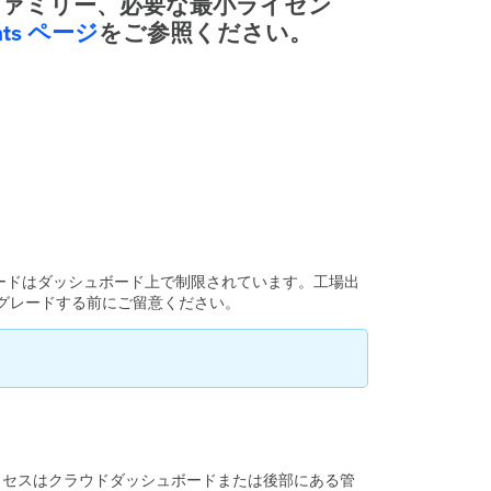
モデル／ファミリー、必要な最小ライセン
い
hts
ページ
をご参照ください。
て
は、
Cloud
Configuration:
Release
Versions
and
Highlights
ペ
ー
ジ
を
ご
グレードはダッシュボード上で制限されています。工場出
参
プグレードする前にご留意ください。
照
く
だ
さ
い。
ア
ッ
プ
クセスはクラウドダッシュボードまたは後部にある管