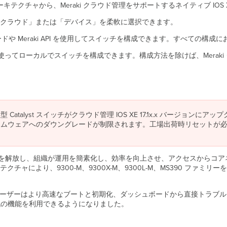
のアーキテクチャから、Meraki クラウド管理をサポートするネイティブ IO
クラウド」または「デバイス」を柔軟に選択できます。
ードや Meraki API を使用してスイッチを構成できます。すべての構成に
を使ってローカルでスイッチを構成できます。構成方法を除けば、Merak
talyst スイッチがクラウド管理 IOS XE 17.1x.x バージョンに
ァームウェアへのダウングレードが制限されます。工場出荷時リセットが
強力な機能を解放し、組織が運用を簡素化し、効率を向上させ、アクセスから
り、9300-M、9300X-M、9300L-M、MS390 ファミリーを含むク
て以来、ユーザーはより高速なブートと初期化、ダッシュボードから直接トラブ
世代の機能を利用できるようになりました。