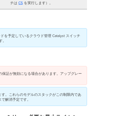
／
チは
CS
を実行します）。
フ
ァ
ミ
リ
ー、
必
要
グレードを予定しているクラウド管理 Catalyst スイッチ
な
す。
最
小
ラ
イ
セ
ン
の保証が無効になる場合があります。アップグレー
ス、
そ
の
他
の
ています。これらのモデルのスタックがこの制限内であ
詳
スで解消予定です。
細
に
つ