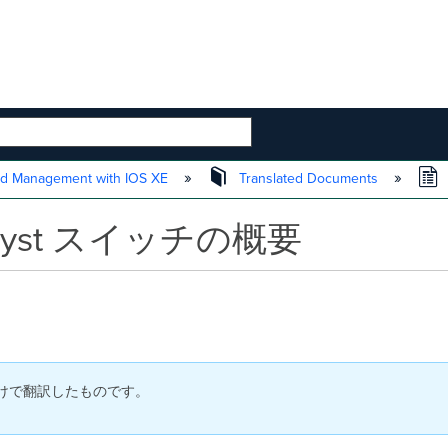
 HIERARCHY
d Management with IOS XE
Translated Documents
lyst スイッチの概要
付けで翻訳したものです。