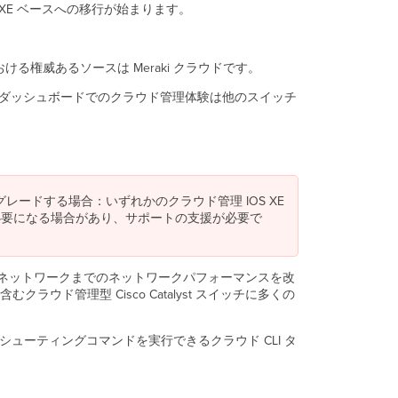
ド
S XE ベースへの移行が始まります。
主
な
特
おける権威あるソースは Meraki クラウドです。
長
i ダッシュボードでのクラウド管理体験は他のスイッチ
利
用
可
能
な
フ
アップグレードする場合：いずれかのクラウド管理 IOS XE
ァ
必要になる場合があり、サポートの支援が必要で
ー
ム
ウ
ェ
コアネットワークまでのネットワークパフォーマンスを改
ア
ラウド管理型 Cisco Catalyst スイッチに多くの
と
移
行
ルシューティングコマンドを実行できるクラウド CLI タ
方
法
前