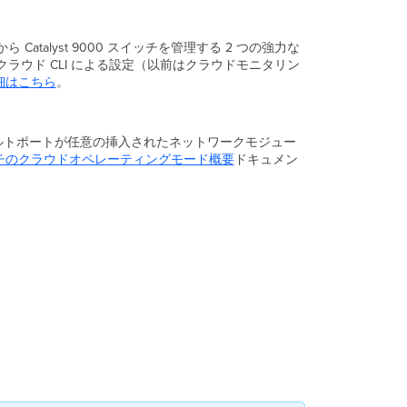
提
条
件
alyst 9000 スイッチを管理する 2 つの強力な
ラウド CLI による設定（以前はクラウドモニタリン
対
細はこちら
。
応
モ
デ
ル
ルトポートが任意の挿入されたネットワークモジュー
お
チのクラウドオペレーティングモード概要
ドキュメン
よ
び
最
小
フ
ァ
ー
ム
ウ
ェ
ア
要
件
各