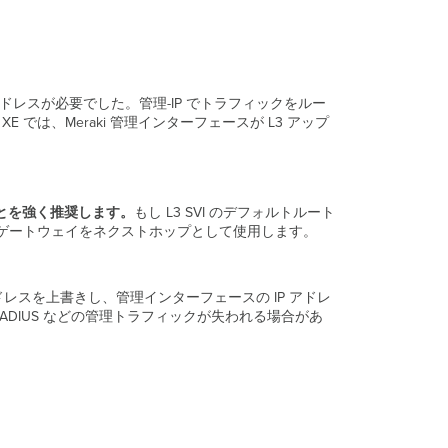
グ
レ
ー
ド
や
マ
IP アドレスが必要でした。管理-IP でトラフィックをルー
イ
は、Meraki 管理インターフェースが L3 アップ
グ
レ
ー
シ
ョ
とを強く推奨します。
もし L3 SVI のデフォルトルート
ン
得ゲートウェイをネクストホップとして使用します。
前
の
主
のアドレスを上書きし、管理インターフェースの IP アドレ
な
RADIUS などの管理トラフィックが失われる場合があ
注
意
事
項
ア
ッ
プ