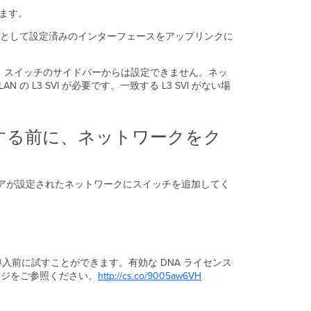
グ
ります。
レ
ー
サーバーとして設定済みのインターフェースをアップリンクに
ド
ま
した。スイッチのサイドバーからは設定できません。ネッ
た
 L3 SVI が必要です。一致する L3 SVI がない場
は
移
行
前
追加する前に、ネットワークをク
の
注
意
事
ムウェアが設定されたネットワークにスイッチを追加してく
項
ク
ラ
ウ
ド
導入前に試すことができます。有効な DNA ライセンス
管
ージをご参照ください。
http://cs.co/9005aw6VH
理 IOS
XE
か