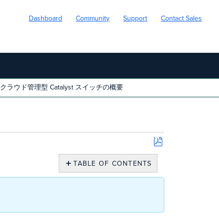
Dashboard
Community
Support
Contact Sales
クラウド管理型 Catalyst スイッチの概要
Save
as
TABLE OF CONTENTS
PDF
構
成:
ク
ラ
ウ