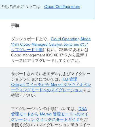
主
ス、その他の詳細については、
Cloud Configuration:
要
な
Cloud
Management
手順
with
IOS
ダッシュボード上で、
Cloud
Operating Mode
XE
での Cloud-Managed Catalyst Switches
のア
バ
ップグレード手順
に従い、CS16/17 あるいは
ー
Cloud Management IOS XE 17.15 から最新リ
ジ
リースにアップグレードしてください。
ョ
ン
ご
サポートされているモデルおよびマイグレー
と
ションプロセスについては、
CLI 管理
の
Catalyst スイッチから Meraki クラウドオペレ
機
ーティングモードへのマイグレーション
をご
能、
確認ください。
対
応
マイグレーションの手順については、
DNA
モ
管理モードから Meraki 管理モードへのマイ
デ
グレーション クイックスタートガイド
をご
ル
参照ください（マイグレーション済みスイッ