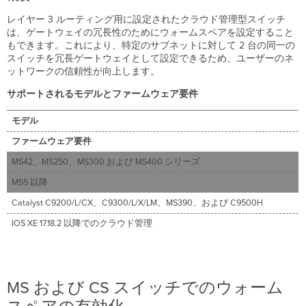
CS
レイヤー 3 ルーティング用に設定されたクラウド管理型スイッチ
ス
は、ゲートウェイの冗長性のためにウォームスペアを設定すること
イ
もできます。これにより、特定のサブネットに対して 2 台の同一の
ッ
スイッチを冗長ゲートウェイとして設定できるため、ユーザーのネ
チ
ットワークの信頼性が向上します。
で
の
サポートされるモデルとファームウェア要件
ウ
ォ
モデル
ー
ム
ファームウェア要件
ス
MS42、MS250、MS300 および MS400 シリーズ
ペ
ア
MS5 以降
の
有
Catalyst C9200/L/CX、C9300/L/X/LM、MS390、および C9500H
効
IOS XE 17.18.2 以降でのクラウド管理
化
IOS
XE
ク
ラ
MS および CS スイッチでのウォーム
ウ