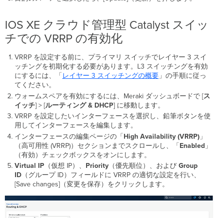
優
先
順
IOS XE クラウド管理型 Catalyst スイッ
位
チでの VRRP の有効化
相
互
VRRP を設定する前に、プライマリ スイッチで
レイヤー
3
スイ
運
ッチングを
初期化する必要があります。L3 スイッチングを有効
用
にするには、「
レイヤー
3 スイッチングの概要
」の手順に従っ
性
てください。
ス
ウォームスペアを有効にするには、Meraki ダッシュボードで [
ス
ペ
イッチ
] > [
ルーティング & DHCP
] に移動します。
ア
VRRP を設定したいインターフェースを選択し、鉛筆ボタンを使
追
用してインターフェースを編集します。
加
時
インターフェースの編集ページの「
High
Availability (VRRP)
」
の
（高可用性 (VRRP)）セクションまでスクロールし、「
Enabled
」
設
（有効）チェックボックスをオンにします。
定
Virtual
IP
（仮想 IP）、
Priority
（優先順位）、および
Group
管
ID
（グループ ID）フィールドに VRRP の適切な設定を行い、
理
[Save changes]（変更を保存）をクリックします。
IP
ル
ー