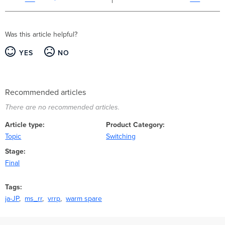
Was this article helpful?
YES
NO
Recommended articles
There are no recommended articles.
Article type
Product Category
Topic
Switching
Stage
Final
Tags
ja-JP
ms_rr
vrrp
warm spare