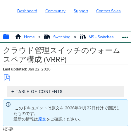
Dashboard
Community
Support
Contact Sales
EXPAND/COLLAPSE GLOBAL HIERARC
Home
Switching
MS - Switches
クラウド管理スイッチのウォーム
スペア構成 (VRRP)
Last updated
Jan 22, 2026
Save
TABLE OF CONTENTS
as
PDF
概
要
このドキュメントは原文を 2026年01月22日付けで翻訳し
MS
たものです。
お
最新の情報は
原文
をご確認ください。
よ
び
概要