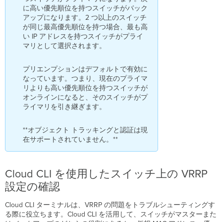
ス
に高い優先順位を持つスイッチがバック
イ
アップになります。2 つ以上のスイッチ
ッ
が同じ最高優先順位を持つ場合、最も高
チ
い IP アドレスを持つスイッチがプライ
ン
マリとして選択されます。
グ
VRRP
の
プリエンプションはデフォルトで有効に
ラ
なっています。つまり、現在のプライマ
イ
リよりも高い優先順位を持つスイッチが
セ
オンラインになると、そのスイッチがプ
ン
ライマリを引き継ぎます。
ス
**オブジェクト トラッキングと認証は現
在サポートされていません。**
Cloud CLI を使用したスイッチ上の VRRP
設定の確認
Cloud CLI ターミナルは、VRRP の問題をトラブルシューティングす
る際に役立ちます。Cloud CLI を活用して、スイッチがマスターまた