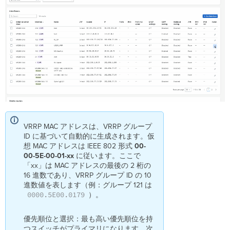
ト
ブ
リ
ッ
ジ
の
優
先
順
位
ス
イ
ッ
VRRP MAC アドレスは、VRRP グループ
チ
ID に基づいて自動的に生成されます。仮
ペ
想 MAC アドレスは IEEE 802 形式
00-
ア
00-5E-00-01-xx
に従います。ここで
で
「xx」は MAC アドレスの最後の 2 桁の
の
16 進数であり、VRRP グループ ID の 10
L3
進数値を表します（例：グループ 121 は
設
0000.5E00.0179
）。
定
変
優先順位と選択：最も高い優先順位を持
更
つスイッチがプライマリになります。次