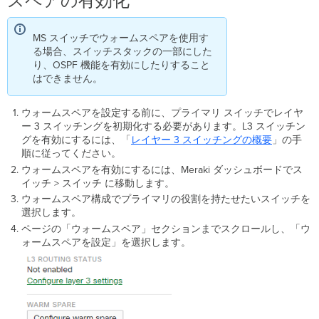
スペアの有効化
ド
管
理
MS スイッチでウォームスペアを使用す
型
る場合、スイッチスタックの一部にした
Catalyst
り、OSPF 機能を有効にしたりすること
ス
はできません。
イ
ッ
チ
ウォームスペアを設定する前に、プライマリ スイッチで
レイヤ
で
ー
3
スイッチングを
初期化する必要があります。L3 スイッチン
の
グを有効にするには、「
レイヤー
3 スイッチングの概要
」の手
VRRP
順に従ってください。
の
ウォームスペアを有効にするには、Meraki ダッシュボードでス
有
イッチ > スイッチ に移動します。
効
ウォームスペア構成でプライマリの役割を持たせたいスイッチを
化
選択します。
Cloud
ページの「ウォームスペア」セクションまでスクロールし、「ウ
CLI
ォームスペアを設定」を選択します。
を
使
用
し
た
ス