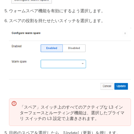
イ
ウォームスペア機能を有効にするよう選択します。
ッ
チ
スペアの役割を持たせたいスイッチを選択します。
上
の
VRRP
設
定
の
確
認
重
要
な
注
意
事
項
「スペア」スイッチ上のすべてのアクティブな L3 イン
タ
ターフェースとルーティング機能は、選択したプライマ
イ
リ スイッチの L3 設定で上書きされます。
マ
ー
目的のスペアを選択したら、[Update]（更新）を押します。