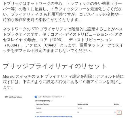
トブリッジはネットワークの中心、トラフィックの多い機器（サー
ー
バー等）の近くに配置し、トラフィックフローを最適化してくださ
ト
い。プライオリティ 0 も利用可能ですが、コアスイッチの交換や一
ブ
時的な動作変更時の柔軟性がなくなります。
リ
ッ
ネットワークの STP プライオリティは階層的に設定することがベス
ジ
トプラクティスです。例：
コア
<>
ディストリビューション
<>
アク
自
セスレイヤ
の場合、コア（4096）、ディストリビューション
動
（16384）、アクセス（61440）とします。運用ネットワークでスイ
エ
ッチをデフォルト設定のままにしないでください。
ッ
ジ
ポ
ブリッジプライオリティのリセット
ー
ト
Meraki スイッチの STP プライオリティ設定を削除しデフォルト値に
プ
戻すには、下図のように設定の右側にあるゴミ箱アイコンを選択し
ロ
ます。
ト
コ
ル
相
互
運
用