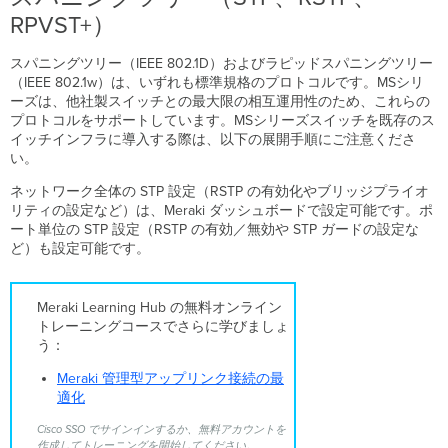
リ
RPVST+）
ー
（STP、
スパニングツリー（IEEE 802.1D）およびラピッドスパニングツリー
RSTP、
（IEEE 802.1w）は、いずれも標準規格のプロトコルです。MSシリ
RPVST+）
ーズは、他社製スイッチとの最大限の相互運用性のため、これらの
グ
プロトコルをサポートしています。MSシリーズスイッチを既存のス
ロ
イッチインフラに導入する際は、以下の展開手順にご注意くださ
ー
い。
バ
ル
ネットワーク全体の STP 設定（RSTP の有効化やブリッジプライオ
で
リティの設定など）は、Meraki ダッシュボードで設定可能です。ポ
の
ート単位の STP 設定（RSTP の有効／無効や STP ガードの設定な
STP
ど）も設定可能です。
設
定
RSTP
Meraki Learning Hub の無料オンライン
を
トレーニングコースでさらに学びましょ
グ
う：
ロ
Meraki 管理型アップリンク接続の最
ー
適化
バ
ル
Cisco SSO でサインインするか、無料アカウントを
で
作成してトレーニングを開始してください。