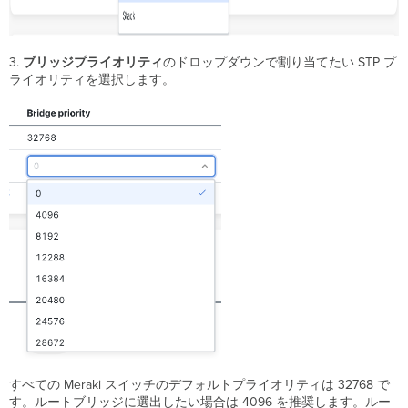
ト
STP
設
3.
ブリッジプライオリティ
のドロップダウンで割り当てたい STP プ
定
ライオリティを選択します。
の
保
存
相
互
運
用
性
の
用
語
と
ガ
イ
ド
ラ
イ
ン
すべての Meraki スイッチのデフォルトプライオリティは 32768 で
す。ルートブリッジに選出したい場合は 4096 を推奨します。ルー
ル