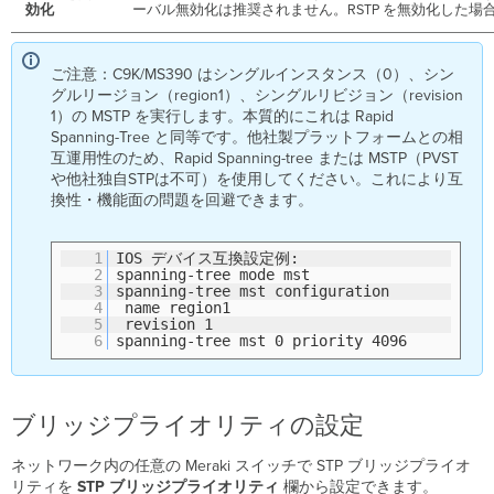
効化
ーバル無効化は推奨されません。RSTP を無効化した場合
設
定
ポ
ご注意：C9K/MS390 はシングルインスタンス（0）、シン
ー
グルリージョン（region1）、シングルリビジョン（revision
ト
1）の MSTP を実行します。本質的にこれは Rapid
単
Spanning-Tree と同等です。他社製プラットフォームとの相
位
互運用性のため、Rapid Spanning-tree または MSTP（PVST
で
や他社独自STPは不可）を使用してください。これにより互
の
換性・機能面の問題を回避できます。
STP
設
定
1
IOS デバイス互換設定例:
2
spanning-tree mode mst
ス
3
spanning-tree mst configuration
イ
4
name region1
5
revision 1
ッ
6
spanning-tree mst 0 priority 4096
チ
ポ
ー
ト
ブリッジプライオリティの設定
で
の
ネットワーク内の任意の Meraki スイッチで STP ブリッジプライオ
RSTP
リティを
STP ブリッジプライオリティ
欄から設定できます。
有