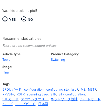
Was this article helpful?
YES
NO
Recommended articles
There are no recommended articles.
Article type
Product Category
Topic
Switching
Stage
Final
Tags
BPDUガード
configuration
configuring stp
ja-JP
MS
MSTP
RPVST+
RSTP
spanning tree
STP
STP configuration
STPガード
スパニングツリー
ネットワーク設計
ルートガード
ループ
ループガード
日本語