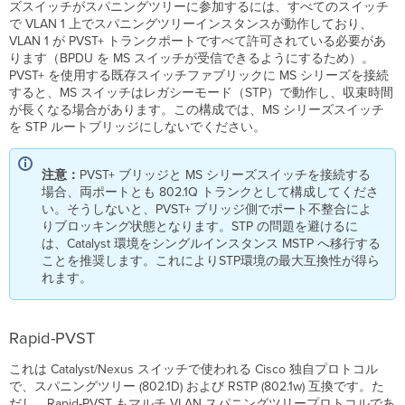
ズスイッチがスパニングツリーに参加するには、すべてのスイッチ
で VLAN 1 上でスパニングツリーインスタンスが動作しており、
VLAN 1 が PVST+ トランクポートですべて許可されている必要があ
ります（BPDU を MS スイッチが受信できるようにするため）。
PVST+ を使用する既存スイッチファブリックに MS シリーズを接続
すると、MS スイッチはレガシーモード（STP）で動作し、収束時間
が長くなる場合があります。この構成では、MS シリーズスイッチ
を STP ルートブリッジにしないでください。
注意：
PVST+ ブリッジと MS シリーズスイッチを接続する
場合、両ポートとも 802.1Q トランクとして構成してくださ
い。そうしないと、PVST+ ブリッジ側でポート不整合によ
りブロッキング状態となります。STP の問題を避けるに
は、Catalyst 環境をシングルインスタンス MSTP へ移行する
ことを推奨します。これによりSTP環境の最大互換性が得ら
れます。
Rapid-PVST
これは Catalyst/Nexus スイッチで使われる
Cisco 独自プロトコル
で、スパニングツリー (802.1D) および RSTP (802.1w) 互換です。た
だし、Rapid-PVST もマルチ VLAN スパニングツリープロトコルであ