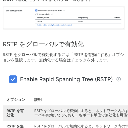
イ
オ
リ
テ
ィ
の
リ
セ
RSTP をグローバルで有効化
ッ
ト
RSTP をグローバルで有効化するには「RSTP を有効にする」オプシ
グ
ョンを選択します。無効化する場合はチェックを外します。
ロ
ー
バ
ル
STP
設
定
の
オプション
説明
保
存
RSTP を有
RSTP をグローバルで有効にすると、ネットワーク内の
効化
ーバル有効になっており、各ポート単位で無効化も可能で
Rapid-
PVST+
RSTP を無
RSTP をグローバルで無効化すると、ネットワーク内のすべ
の