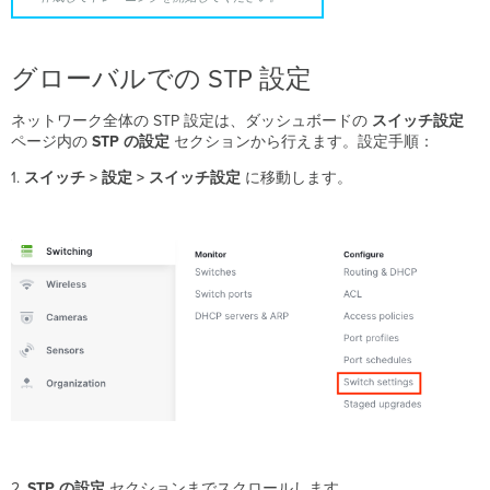
有
効
化
グローバルでの STP 設定
ブ
リ
ッ
ネットワーク全体の STP 設定は、ダッシュボードの
スイッチ設定
ジ
ページ内の
STP の設定
セクションから行えます。設定手順：
プ
1.
スイッチ > 設定 > スイッチ設定
ラ
に移動します。
イ
オ
リ
テ
ィ
の
設
定
ブ
リ
ッ
ジ
プ
ラ
2.
STP の設定
セクションまでスクロールします。