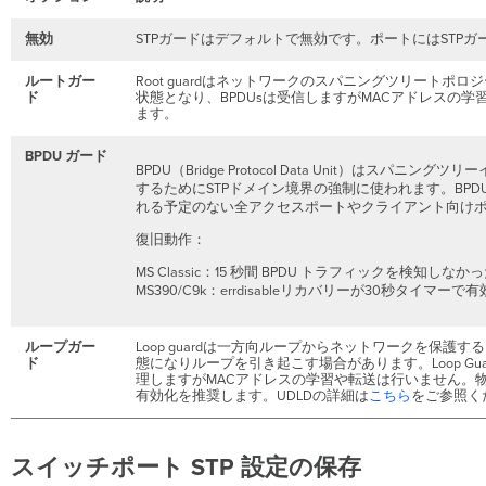
無効
STPガードはデフォルトで無効です。ポートにはSTP
ルートガー
Root guardはネットワークのスパニングツリートポロ
ド
状態となり、BPDUsは受信しますがMACアドレスの学
ます。
BPDU ガード
BPDU（Bridge Protocol Data Unit）は
するためにSTPドメイン境界の強制に使われます。BPDU
れる予定のない全アクセスポートやクライアント向け
復旧動作：
MS Classic：15 秒間 BPDU トラフィックを検
MS390/C9k：errdisableリカバリーが30秒タイマーで有
ループガー
Loop guardは一方向ループからネットワークを保
ド
態になりループを引き起こす場合があります。Loop G
理しますがMACアドレスの学習や転送は行いません。物理的冗長ト
有効化を推奨します。UDLDの詳細は
こちら
をご参照く
スイッチポート STP 設定の保存