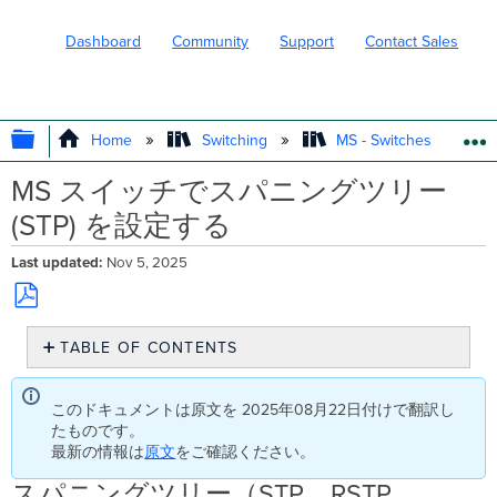
Dashboard
Community
Support
Contact Sales
EXPAND/COLLAPSE GLOBAL HIERARC
Home
Switching
MS - Switches
MS スイッチでスパニングツリー
(STP) を設定する
Last updated
Nov 5, 2025
Save
TABLE OF CONTENTS
as
PDF
ス
パ
このドキュメントは原文を 2025年08月22日付けで翻訳し
ニ
たものです。
ン
最新の情報は
原文
をご確認ください。
グ
ツ
スパニングツリー（STP、RSTP、