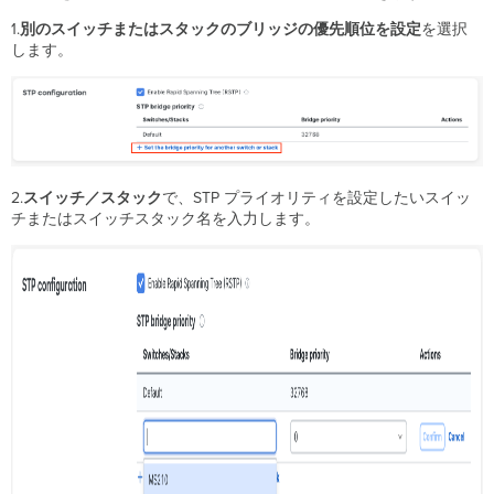
効
1.
別のスイッチまたはスタックのブリッジの優先順位を設定
を選択
化
します。
ス
イ
ッ
チ
ポ
ー
ト
2.
スイッチ／スタック
で、STP プライオリティを設定したいスイッ
で
チまたはスイッチスタック名を入力します。
の
STP
ガ
ー
ド
設
定
ス
イ
ッ
チ
ポ
ー