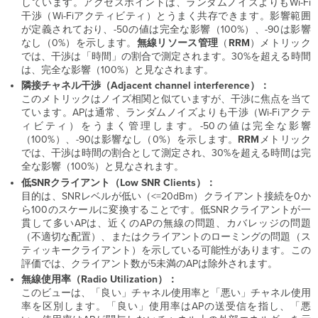
しています。アクセスポイントは、ランダムノイズよりもWi-Fi
干渉（Wi-Fiアクティビティ）とうまく共存できます。影響範囲
が定義されており、-50の値は完全な影響（100%）、-90は影響
なし（0%）を示します。
無線リソース管理
（
RRM
）メトリック
では、干渉は「時間」の割合で測定されます。30%を超える時間
は、完全な影響（100%）と見なされます。
隣接チャネル干渉（Adjacent channel interference）：
このメトリックはノイズ相関と似ていますが、干渉に焦点を当て
ています。APは通常、ランダムノイズよりも干渉（Wi-Fiアクテ
ィビティ）をうまく管理します。-50の値は完全な影響
（100%）、-90は影響なし（0%）を示します。
RRM
メトリック
では、干渉は時間の割合として測定され、30%を超える時間は完
全な影響（100%）と見なされます。
低SNRクライアント（Low SNR Clients）：
目的は、SNRレベルが低い（<=20dBm）クライアント接続を0か
ら100のスケールに変換することです。低SNRクライアントが一
貫して多いAPは、近くのAPの無線の問題、カバレッジの問題
（不適切な配置）、またはクライアントのローミングの問題（ス
ティッキークライアント）を示している可能性があります。この
評価では、クライアント数が5未満のAPは除外されます。
無線使用率（Radio Utilization）：
このビューは、「良い」チャネル使用率と「悪い」チャネル使用
率を区別します。「良い」使用率はAPの送受信を指し、「悪