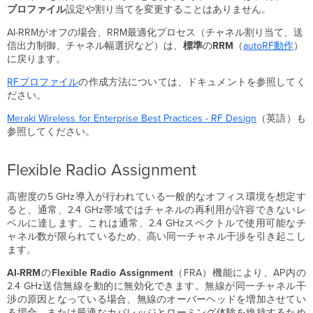
プロファイル
設定や割り当てを変更することはありません。
AI-RRMがオフの場合、RRM最適化プロセス（チャネル割り当て、送
信出力制御、チャネル幅選択など）は、
標準
の
RRM
（
autoRF動作
）
に戻ります。
RFプロファイル
の作成方法については、ドキュメントを参照してく
ださい。
Meraki Wireless for Enterprise Best Practices - RF
Design
（英語）も
参照してください。
Flexible Radio Assignment
高密度の5 GHz導入が行われている一般的なオフィス環境を想定す
ると、通常、2.4 GHz帯域ではチャネルの再利用が許容できないレ
ベルに達します。これは通常、2.4 GHzスペクトルで使用可能なチ
ャネル数が限られているため、高い同一チャネル干渉を引き起こし
ます。
AI-
RRM
の
Flexible
Radio Assignment
（FRA）機能により、AP内の
2.4 GHz送信無線を動的に無効化できます。無線が同一チャネル干
渉の原因となっている場合、無線のオーバーヘッドを増加させてい
る場合、または最適なカバレッジとローミング体験を維持するため