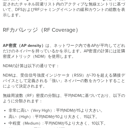
定されたチャネル回避リスト内のアクティブな無線エントリに基づ
いて、DFSおよびRFジャミングイベントの緩和カウントの総数を表
示します。
RFカバレッジ（RF Coverage）
AP密度（AP density）
は、ネットワーク内で各APが平均してどれ
だけのネイバーを持っているかを示します。AP密度の計算には近隣
密度メトリック（NDM）を使用します。
NDMの計算は以下の通りです：
NDMは、受信信号強度インジケータ（RSSI）が-70を超える隣接デ
バイスとして定義される「強い」ネイバーの数をカウントすること
によって決定されます。
無線周波数（RF）密度の分類は、平均NDMに基づいており、以下の
ように分類されます：
非常に高い（Very High）: 平均NDMが15より大きい。
高い（High）: 平均NDMが10より大きく、15以下。
中程度（Medium）: 平均NDMが5より大きく、10以下。