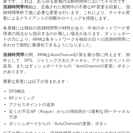
要です。これは、あらゆる業種の活動時間帯において不可欠です。
混雑時間帯
機能は、定義された期間中の不要なRF変更を回避し、混
雑時間帯終了後に必要な変更を行います。これにより、チャネル変
更によるクライアントの切断やローミングを排除します。
各業種には独自の混雑時間帯の特性があり、中央のネットワーク管
理者の視点から指示するのが難しい場合があります。ダッシュボー
ドの力により、RRMは各ネットワークを独自の日々の混雑時間帯に
合わせて個別に最適化できるようになりました。
混雑時間帯
の間、RRMはAutoChannel計算を最小限に抑えます。例
外として、DFS、ジャミングされたチャネル、アクセスポイントの
追加、またはダッシュボードからの「AutoChannelの更新」ボタン
があります。
重要な変更には以下が含まれます：
DFS検出
RFジャミング
アクセスポイントの追加
近くの不正AP（Rogue）からの持続的かつ過剰な同一チャネル
干渉
ダッシュボードからの「AutoChannelの更新」ボタン