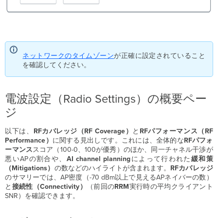
ネットワークのタイムゾーン
が正確に設定されていること
を確認してください。
電波設定（Radio Settings）の概要ペー
ジ
以下は、
RFカバレッジ（RF
Coverage）
と
RFパフォーマンス（RF
Performance）
に関する見出しです。これには、全体的な
RFパフォ
ーマンス
スコア（100-0、100が優秀）のほか、同一チャネル干渉が
悪いAPの割合や、
AI channel planning
によって行われた
緩和策
（Mitigations）
の数などのハイライトが含まれます。
RFカバレッジ
のサマリーでは、AP密度（-70 dBm以上で見えるAPネイバーの数）
と
接続性（Connectivity）
（前回の
RRM
実行時の平均クライアント
SNR）を確認できます。