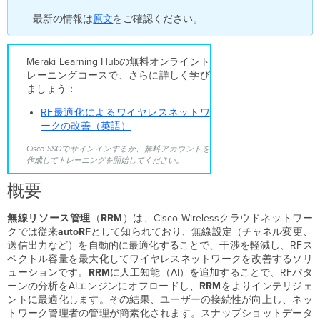
リ
最新の情報は
原文
をご確認ください。
ッ
ト
AI-
Meraki Learning Hubの無料オンライント
RRM
レーニングコースで、さらに詳しく学び
の
ましょう：
有
効
RF最適化によるワイヤレスネットワ
化
ークの改善（英語）
方
法
Cisco SSOでサインインするか、無料アカウントを
Flexible
作成してトレーニングを開始してください。
Radio
概要
Assignment
AI
無線リソース管理
Channel
（
RRM
）は、Cisco Wirelessクラウドネットワー
クでは従来
Planning（AI
autoRF
として知られており、無線設定（チャネル変更、
送信出力など）を自動的に最適化することで、干渉を軽減し、RFス
チ
ペクトル容量を最大化してワイヤレスネットワークを改善するソリ
ャ
ューションです。
ネ
RRM
に人工知能（AI）を追加することで、RFパタ
ーンの分析をAIエンジンにオフロードし、
ル
RRM
をよりインテリジェ
ントに最適化します。その結果、ユーザーの接続性が向上し、ネッ
プ
トワーク管理者の管理が簡素化されます。スナップショットデータ
ラ