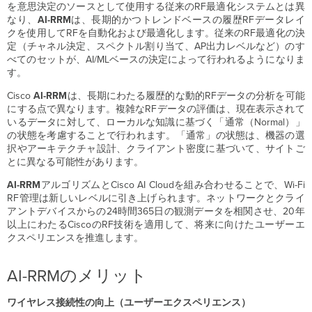
を意思決定のソースとして使用する従来のRF最適化システムとは異
ン
なり、
AI-RRM
ニ
は、長期的かつトレンドベースの履歴RFデータレイ
クを使用してRFを自動化および最適化します。従来のRF最適化の決
ン
定（チャネル決定、スペクトル割り当て、AP出力レベルなど）のす
グ）
べてのセットが、AI/MLベースの決定によって行われるようになりま
混
す。
雑
時
Cisco
AI-RRM
は、長期にわたる履歴的な動的RFデータの分析を可能
間
にする点で異なります。複雑なRFデータの評価は、現在表示されて
帯
いるデータに対して、ローカルな知識に基づく「通常（Normal）」
電
の状態を考慮することで行われます。「通常」の状態は、機器の選
波
択やアーキテクチャ設計、クライアント密度に基づいて、サイトご
設
とに異なる可能性があります。
定
（Radio
AI-
RRM
アルゴリズムとCisco AI Cloudを組み合わせることで、Wi-Fi
Settings）
RF管理は新しいレベルに引き上げられます。ネットワークとクライ
の
アントデバイスからの24時間365日の観測データを相関させ、20年
概
以上にわたるCiscoのRF技術を適用して、将来に向けたユーザーエ
要
クスペリエンスを推進します。
ペ
ー
AI-RRMのメリット
ジ
RF
ワイヤレス接続性の向上（ユーザーエクスペリエンス）
ダ