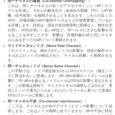
同一チャネルの重複（Co-channel Overlapping）：
これは、同じチャネル上の近くのアクセスポイント（AP）のリ
ストを作成し、それらの動作出力（送信出力制御 - TPC）とRF距
離（信号強度）を相関させることを含みます。これらの近くの
APが、評価対象のAPの動作チャネルとどの程度重複しているか
を評価します。目的は、現在の送信使用率に関係なく、動作出力
が高い（RSSIが高い）近いAPほど、RFヘルスに大きな影響を与
えることを示すことです。影響は、評価対象のAPと同じチャネ
ルにあるすべてのAPについて累積されます。
サイドチャネルノイズ（Noise Side Channel）：
このメトリックは、検出されたノイズの影響を、現在の動作チャ
ネルおよびノイズが検出された「チャネル距離」と相関させま
す。
同一チャネルノイズ（Noise Same Channel）：
この手順では、ノイズ測定値を0から100のスケール（補正ノイ
ズと呼ばれる）に変換します。-80 dBm未満のノイズレベルは影
響0、-50 dBmを超えるノイズレベルは100%の影響と見なされま
す。この変換は単純で、サイドチャネルの減算などは行わず、受
信したノイズ電力レベルをこれらのパラメータに基づいて直接0-
100のスケールに変換します。
同一チャネル干渉（Co-channel interference）：
ここでは、チャネル上のWi-Fiアクティビティの影響について説
明します。これはノイズ相関と似ていますが、Wi-Fi干渉に特化