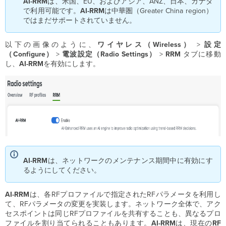
AI-RRM
は、米国、EU、およびアジア、ANZ、日本、カナダ
で利用可能です。
AI-
RRM
は中華圏（Greater China region）
ではまだサポートされていません。
以下の画像のように、
ワイヤレス（Wireless）
>
設定
（Configure）
>
電波設定（Radio Settings）
>
RRM
タブに移動
し、
AI
-
RRM
を有効にします。
AI-RRM
は、ネットワークのメンテナンス期間中に有効にす
るようにしてください。
AI-RRM
は、各RFプロファイルで指定されたRFパラメータを利用し
て、RFパラメータの変更を実装します。ネットワーク全体で、アク
セスポイントは同じRFプロファイルを共有することも、異なるプロ
ファイルを割り当てられることもあります。
AI-RRM
は、現在の
RF