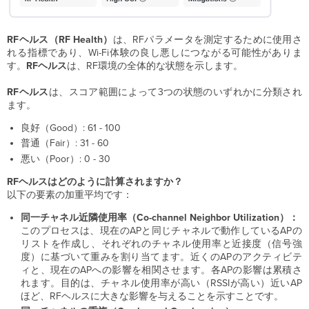
RFヘルス（RF Health）
は、RFパラメータを測定するために使用さ
れる指標であり、Wi-Fi体験の良し悪しにつながる可能性がありま
す。
RFヘルス
は、RF環境の全体的な状態を示します。
RFヘルス
は、スコア範囲によって3つの状態のいずれかに分類され
ます。
良好（Good）: 61 - 100
普通（Fair）: 31 - 60
悪い（Poor）: 0 - 30
RFヘルスはどのように計算されますか？
以下の要素の加重平均です：
同一チャネル近隣使用率（Co-channel Neighbor Utilization）：
このプロセスは、現在のAPと同じチャネルで動作しているAPの
リストを作成し、それぞれのチャネル使用率と近接度（信号強
度）に基づいて重みを割り当てます。近くのAPのアクティビテ
ィと、現在のAPへの影響を相関させます。各APの影響は累積さ
れます。目的は、チャネル使用率が高い（RSSIが高い）近いAP
ほど、RFヘルスに大きな影響を与えることを示すことです。