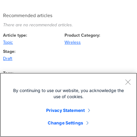
Recommended articles
There are no recommended articles.
Article type
Product Category
Topic
Wireless
Stage
Draft
Tags
ja-JP
By continuing to use our website, you acknowledge the
use of cookies.
Privacy Statement
Change Settings
COMPANY
PARTNERS