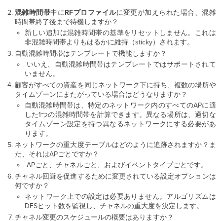
混雑時間帯
中に
RFプロファイル
に変更が加えられた場合、混雑
時間帯終了後まで待機しますか？
新しい追加は混雑時間帯の基準をリセットしません。これは
非混雑時間帯よりもはるかに維持（sticky）されます。
自動混雑時間帯はテンプレートで機能しますか？
いいえ、自動混雑時間帯はテンプレートではサポートされて
いません。
顧客がすべての資産を同じネットワーク下に持ち、複数の場所や
タイムゾーンにまたがっている場合はどうなりますか？
自動混雑時間帯は、特定のネットワーク内のすべてのAPに適
した1つの混雑時間帯を計算できます。異なる場所は、適切な
タイムゾーン設定を持つ異なるネットワークにする必要があ
ります。
ネットワークの重大度テーブルはどのように追跡されますか？ま
た、それはAPごとですか？
APごと、チャネルごと、およびイベントタイプごとです。
チャネル回避を促進するために変更されている設定オプションは
何ですか？
ネットワーク上での設定は必要ありません。アルゴリズムは
DFSヒット数を監視し、チャネルの重大度を決定します。
チャネル変更のスケジュールの概要はありますか？