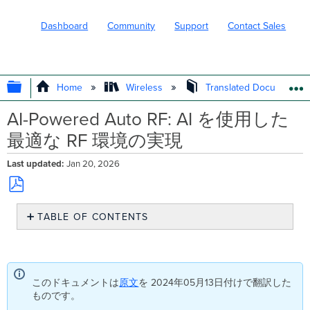
Dashboard
Community
Support
Contact Sales
EXPAND/COLLAPSE GLOBAL HIERARC
Home
Wireless
Translated Documents
AI-Powered Auto RF: AI を使用した
最適な RF 環境の実現
Last updated
Jan 20, 2026
Save
TABLE OF CONTENTS
as
PDF
概
要
AI-
RRM
このドキュメントは
原文
を 2024年05月13日付けで翻訳した
の
ものです。
メ