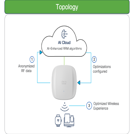
バ
レ
ッ
ジ
（RF
Coverage）
AI-
RRM
イ
ン
サ
イ
ト
（AI-
RRM
Insight）
よ
く
あ
る
質
問
（FAQ）