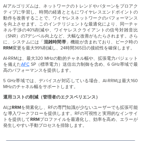
ッ
AIアルゴリズムは、ネットワークのトレンドやパターンをプロアク
シ
ティブに学習し、時間の経過とともにワイヤレスエンドポイントの
ュ
動作を改善することで、ワイヤレスネットワークのパフォーマンス
ボ
を向上させます。このインテリジェントな最適化により、同一チャ
ー
ネル干渉の40%削減や、ワイヤレスクライアントの信号対雑音比
ド
（SNR）の7デシベル向上など、大幅な改善がもたらされます。さら
に、システムには「
混雑時間帯
」機能が含まれており、ピーク時の
サ
RRM
変更を最大99%削減し、24時間365日の接続性を確保します。
マ
リ
AI-RRMは、最大320 MHzの動的チャネル幅や、拡張電力バジェット
ー
を備えた
AFC
SP（標準電力）送信出力制御を含め、6 GHz帯域で最
（Summary）
高のパフォーマンスを提供します。
RF
パ
5 GHz帯域では、デバイスが対応している場合、AI-RRMは最大160
フ
MHzのチャネル幅をサポートします。
ォ
運用コストの削減（管理者のエクスペリエンス）
ー
マ
AIは
RRM
を簡素化し、RFの専門知識が少ないユーザーでも拡張可能
ン
な導入ワークフローを提供します。RFの可視性と実用的なインサイ
ス
トを提供して
RRM
プロファイルを最適化し、効率を高め、エラーが
（RF
発生しやすい手動プロセスを排除します。
Performance）
RF
カ