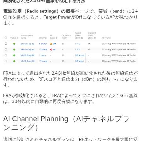
無効化された2.4 GHz無線を特定する方法
電波設定（Radio settings）の概要
ページで、帯域（band）に2.4
GHzを選択すると、
Target
Power
が
Off
になっているAPが見つかり
ます。
FRAによって選出された2.4GHz無線が無効化された後は無線送信が
行われないため、RFスコアと送信出力（dBm）の列も「-」になりま
す。
FRAが無効化されると、FRAによってオフにされていた2.4 GHz無線
は、30分以内に自動的に再度有効になります。
AI Channel Planning（AIチャネルプラ
ンニング）
適切に設計されたチャネルプランは、RFネットワークを最大限に活