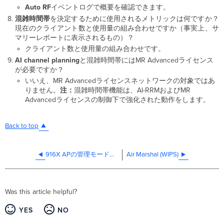
Auto
RF
イベントログで概要を確認できます。
混雑時間帯
を決定するために使用されるメトリックは何ですか？
現在のクライアント数と使用量の組み合わせですか（事実上、サ
マリーレポートに表示されるもの）？
クライアント数と使用量の組み合わせです。
AI channel
planning
と混雑時間帯にはMR Advancedライセンス
が必要ですか？
いいえ、MR Advancedライセンスネットワークの対象ではあ
りません。
注：
混雑時間帯機能は、AI-RRMおよびMR
Advancedライセンスの制御下で強化された動作をします。
Back to top
916X APの管理モード変更時のチェックリスト/トラブルシューティング
Air Marshal (WIPS)
Was this article helpful?
YES
NO