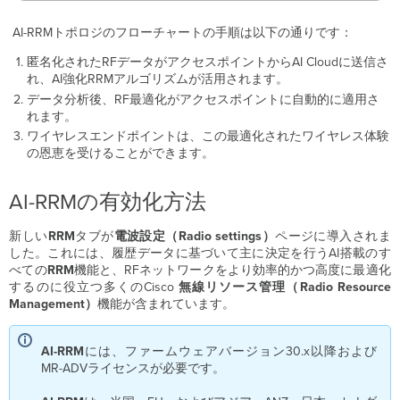
AI-RRMトポロジのフローチャートの手順は以下の通りです：
匿名化されたRFデータがアクセスポイントからAI Cloudに送信さ
れ、AI強化RRMアルゴリズムが活用されます。
データ分析後、RF最適化がアクセスポイントに自動的に適用さ
れます。
ワイヤレスエンドポイントは、この最適化されたワイヤレス体験
の恩恵を受けることができます。
AI-RRMの有効化方法
新しい
RRM
タブが
電波設定（Radio
settings）
ページに導入されま
した。これには、履歴データに基づいて主に決定を行うAI搭載のす
べての
RRM
機能と、RFネットワークをより効率的かつ高度に最適化
するのに役立つ多くのCisco
無線リソース管理（Radio Resource
Management）
機能が含まれています。
AI-RRM
には、ファームウェアバージョン30.x以降および
MR-ADVライセンスが必要です。