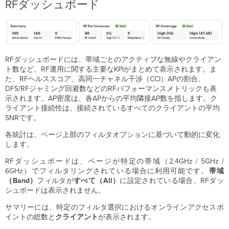
RFダッシュボード
RFダッシュボードには、帯域ごとのアクティブな無線やクライアン
ト数など、RF運用に関する主要なKPIがまとめて表示されます。ま
た、RFヘルススコア、高同一チャネル干渉（CCI）APの割合、
DFS/RFジャミング回避数などのRFパフォーマンスメトリックも表
示されます。AP密度は、各APからの平均隣接AP数を指します。ク
ライアント接続性は、接続されているすべてのクライアントの平均
SNRです。
各統計は、ページ上部のフィルタオプションに基づいて動的に変化
します。
RFダッシュボードは、ページが特定の帯域（2.4GHz / 5GHz /
6GHz）でフィルタリングされている場合に利用可能です。
帯域
（Band）
フィルタが
すべて（All）
に設定されている場合、RFダッ
シュボードは表示されません。
サマリーには、特定のフィルタ選択におけるオンラインアクセスポ
イントの総数と
クライアント
が表示されます。