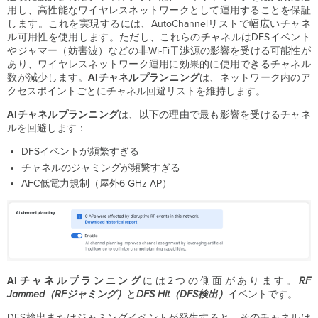
用し、高性能なワイヤレスネットワークとして運用することを保証
します。これを実現するには、AutoChannelリストで幅広いチャネ
ル可用性を使用します。ただし、これらのチャネルはDFSイベント
やジャマー（妨害波）などの非Wi-Fi干渉源の影響を受ける可能性が
あり、ワイヤレスネットワーク運用に効果的に使用できるチャネル
数が減少します。
AIチャネルプランニング
は、ネットワーク内のア
クセスポイントごとにチャネル回避リストを維持します。
AIチャネルプランニング
は、以下の理由で最も影響を受けるチャネ
ルを回避します：
DFSイベントが頻繁すぎる
チャネルのジャミングが頻繁すぎる
AFC低電力規制（屋外6 GHz AP）
AIチャネルプランニング
には2つの側面があります。
RF
Jammed（RFジャミング）
と
DFS
Hit（DFS検出）
イベントです。
DFS検出またはジャミングイベントが発生すると、そのチャネルは