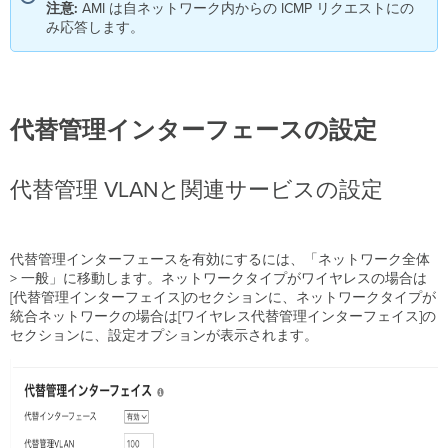
の
注意:
AMI は自ネットワーク内からの ICMP リクエストにの
設
み応答します。
定
代
替
管
理
代替管理インターフェースの設定
IP
お
よ
代替管理 VLANと関連サービスの設定
び
ネ
ッ
ト
代替管理インターフェースを有効にするには、「ネットワーク全体
ワ
> 一般」に移動します。ネットワークタイプがワイヤレスの場合は
ー
[代替管理インターフェイス]のセクションに、ネットワークタイプが
ク
統合ネットワークの場合は[ワイヤレス代替管理インターフェイス]の
の
セクションに、設定オプションが表示されます。
設
定