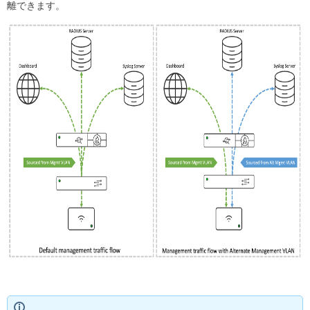
離できます。
イ
ン
タ
ー
フ
ェ
ー
ス
の
設
定
代
替
管
理
VLAN
と
関
連
サ
ー
ビ
ス