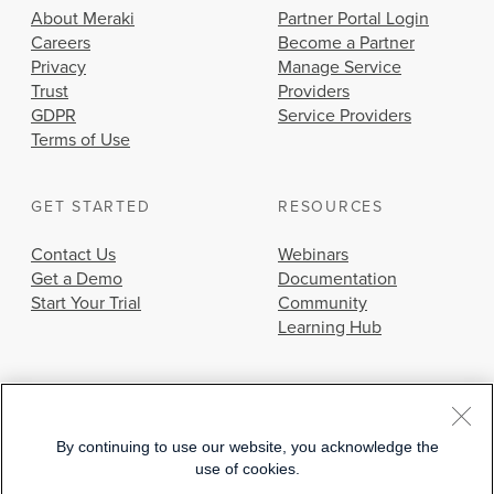
About Meraki
Partner Portal Login
Careers
Become a Partner
Privacy
Manage Service
Trust
Providers
GDPR
Service Providers
Terms of Use
GET STARTED
RESOURCES
Contact Us
Webinars
Get a Demo
Documentation
Start Your Trial
Community
Learning Hub
By continuing to use our website, you acknowledge the
use of cookies.
© 2026 Cisco Systems, Inc.