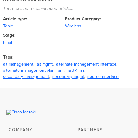
There are no recommended articles.
Article type
Product Category
Topic
Wireless
Stage
Final
Tags
alt management
alt mgmt
alternate management interface
alternate management vlan
ami
ja-JP
mr
secondary management
secondary mgmt
source interface
COMPANY
PARTNERS