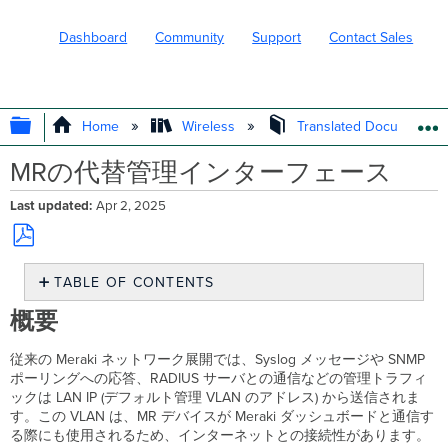
Dashboard
Community
Support
Contact Sales
EXPAND/COLLAPSE GLOBAL HIERARC
Home
Wireless
Translated Documents
MRの代替管理インターフェース
Last updated
Apr 2, 2025
Save
TABLE OF CONTENTS
as
PDF
概
概要
要
代
従来の Meraki ネットワーク展開では、Syslog メッセージや SNMP
替
ポーリングへの応答、RADIUS サーバとの通信などの管理トラフィ
管
ックは LAN IP (デフォルト管理 VLAN のアドレス) から送信されま
理
す。この VLAN は、MR デバイスが Meraki ダッシュボードと通信す
イ
る際にも使用されるため、インターネットとの接続性があります。
ン