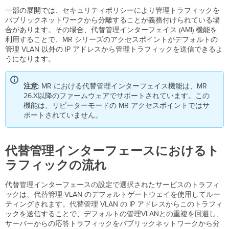
タ
一部の展開では、セキュリティポリシーにより管理トラフィックを
ー
パブリックネットワークから分離することが義務付けられている場
フ
合があります。その場合、代替管理インターフェイス (AMI) 機能を
ェ
利用することで、MR シリーズのアクセスポイントがデフォルトの
ー
管理 VLAN 以外の IP アドレスから管理トラフィックを送信できるよ
ス
うになります。
に
お
注意
: MR における代替管理インターフェイス機能は、MR
け
26.X以降のファームウェアでサポートされています。この
る
機能は、リピーターモードの MR アクセスポイントではサ
ト
ポートされていません。
ラ
フ
ィ
ッ
代替管理インターフェースにおけるト
ク
ラフィックの流れ
の
流
れ
代替管理インターフェースの設定で選択されたサービスのトラフィ
ックは、代替管理 VLAN のデフォルトゲートウェイを使用してルー
代
ティングされます。代替管理 VLAN の IP アドレスからこのトラフィ
替
ックを送信することで、デフォルトの管理VLANとの重複を回避し、
管
サーバーからの応答トラフィックをパブリックネットワークから分
理