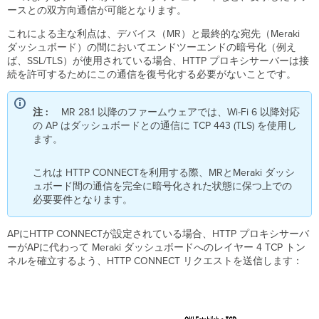
ド
ースとの双方向通信が可能となります。
フ
これによる主な利点は、デバイス（MR）と最終的な宛先（Meraki
ァ
ダッシュボード）の間においてエンドツーエンドの暗号化（例え
ー
ば、SSL/TLS）が使用されている場合、HTTP プロキシサーバーは接
ム
続を許可するためにこの通信を復号化する必要がないことです。
ウ
ェ
ア
注 :
MR 28.1 以降のファームウェアでは、Wi-Fi 6 以降対応
ア
の AP はダッシュボードとの通信に TCP 443 (TLS) を使用し
ッ
ます。
プ
グ
レ
これは HTTP CONNECTを利用する際、MRとMeraki ダッシ
ー
ュボード間の通信を完全に暗号化された状態に保つ上での
ド
必要要件となります。
展
開
APにHTTP CONNECTが設定されている場合、HTTP プロキシサーバ
時
ーがAPに代わって Meraki ダッシュボードへのレイヤー 4 TCP トン
に
ネルを確立するよう、HTTP CONNECT リクエストを送信します：
お
け
る
注