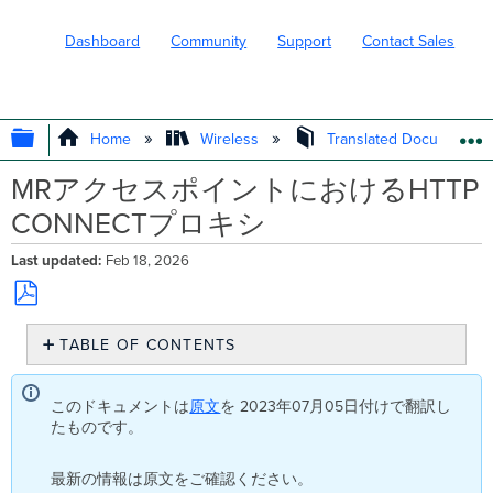
Dashboard
Community
Support
Contact Sales
EXPAND/COLLAPSE GLOBAL HIERARC
Home
Wireless
Translated Documents
MRアクセスポイントにおけるHTTP
CONNECTプロキシ
Last updated
Feb 18, 2026
Save
TABLE OF CONTENTS
as
PDF
概
要
このドキュメントは
原文
を 2023年07月05日付けで翻訳し
HTTP
たものです。
CONNECT
の
最新の情報は原文をご確認ください。
概