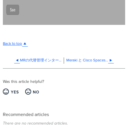
Back to top
MRの代替管理インターフェース
Meraki と Cisco Spaces のシームレスな統合
Was this article helpful?
YES
NO
Recommended articles
There are no recommended articles.