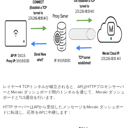
意
事
項
設
定
DHCPv4
に
よ
る
自
動
プ
ロ
キ
シ
検
レイヤー4 TCPトンネルが確立されると、APはHTTPプロキシサーバ
出
ーとMeraki ダッシュボード間のトンネルを通じて、Meraki ダッシュ
ボードとTLS通信を行います。
ロ
ー
HTTP サーバーはAPから受信したメッセージをMeraki ダッシュボー
カ
ドに転送し、応答をAPに中継します：
ル
ス
テ