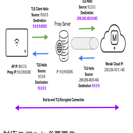
ー
タ
ス
ペ
ー
ジ
よ
る
設
定
HTTP
CONNECT
プ
ロ
キ
シ
設
定
の
優
先
順
位