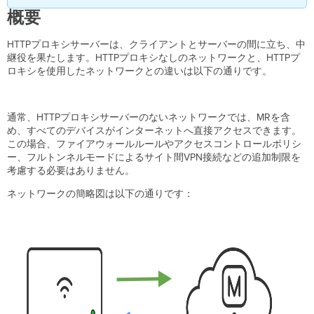
要
概要
対
応
HTTPプロキシサーバーは、クライアントとサーバーの間に立ち、中
モ
継役を果たします。HTTPプロキシなしのネットワークと、HTTPプ
デ
ロキシを使用したネットワークとの違いは以下の通りです。
ル
と
必
要
通常、HTTPプロキシサーバーのないネットワークでは、MRを含
要
め、すべてのデバイスがインターネットへ直接アクセスできます。
件
この場合、ファイアウォールルールやアクセスコントロールポリシ
ー、フルトンネルモードによるサイト間VPN接続などの追加制限を
対
考慮する必要はありません。
応
AP
ネットワークの簡略図は以下の通りです：
必
須
フ
ァ
ー
ム
ウ
ェ
ア