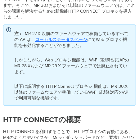
ー
ます。そこで、MR 30.1およびそれ以降のファームウェアでは、これ
ビ
らの課題を解決するための新機能HTTP CONNECT プロキシを導入
ス
しました。
Meraki
ダ
注 :
MR 27.X 以前のファームウェアで稼働しているすべて
ッ
の AP は、
ローカルステータスページ
にてWeb プロキシ機
シ
能を有効化することができました。
ュ
ボ
ー
しかしながら、Web プロキシ機能は、Wi-Fi 6以降対応APの
ド
MR 28.Xおよび MR 29.X ファームウェアでは廃止されてい
と
ます。
の
通
以下に説明する HTTP Connect プロキシ 機能は、MR 30.X
信
以降のファームウェアで稼働しているWi-Fi 6以降対応のAP
設
で利用可能な機能です。
定
の
ダ
HTTP CONNECTの概要
ウ
ン
ロ
HTTP CONNECTを利用することで、HTTPプロキシの背後にある、
ー
MRのようなデバイスが、Merakiダッシュボードなど、要求したリソ