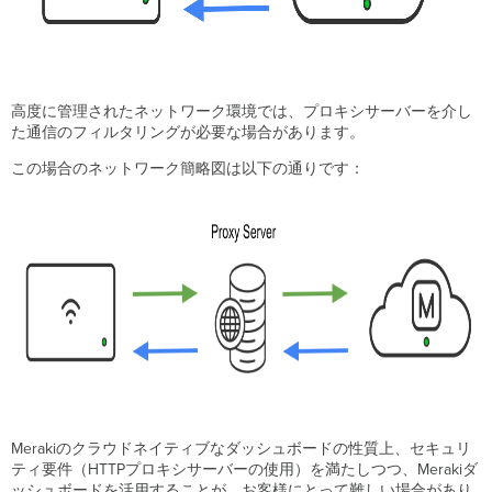
そ
の
他
要
件
高度に管理されたネットワーク環境では、プロキシサーバーを介し
と
た通信のフィルタリングが必要な場合があります。
注
意
この場合のネットワーク簡略図は以下の通りです：
点
HTTP
CONNECT
プ
ロ
キ
シ
で
対
応
し
て
い
Merakiのクラウドネイティブなダッシュボードの性質上、セキュリ
る
ティ要件（HTTPプロキシサーバーの使用）を満たしつつ、Merakiダ
サ
ッシュボードを活用することが、お客様にとって難しい場合があり