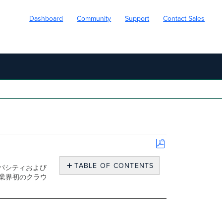
Dashboard
Community
Support
Contact Sales
Save
as
TABLE OF CONTENTS
パシティおよび
PDF
業界初のクラウ
パ
ッ
ケ
ー
ジ