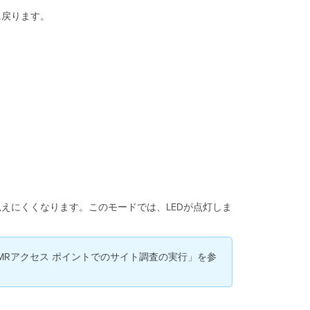
り
に戻ります。
当
て
静
的
割
り
当
て
DHCP
予
約
に
よ
る
見えにくくなります。このモードでは、LEDが点灯しま
ス
タ
テ
ィ
MRアクセス ポイントでのサイト調査の実行」を参
ッ
ク
IP
工