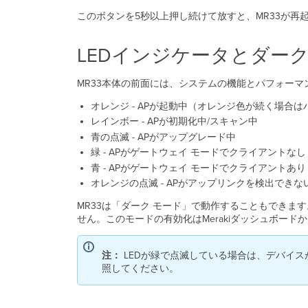
このボタンを5秒以上押し続けて放すと、MR33が
LEDインジケータとダーク
MR33本体の前面には、システムの機能とパフォーマ
オレンジ - APが起動中（オレンジ色が続く場合
レインボー - APが初期化中/スキャン中
青の点滅 - APがアップグレード中
緑 - APがゲートウェイ モードでクライアントなし
青 - APがゲートウェイ モードでクライアントあり
オレンジの点滅 - APがアップリンクを検出できな
MR33は「ダーク モード」で動作することもできま
せん。このモードの有効化はMerakiダッシュボード
注：
LEDが緑で点滅している場合は、デバイ
照してください。