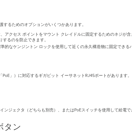
保護するためのオプションがいくつかあります。
には、アクセス ポイントをマウント クレイドルに固定するためのネジが
りするのを防止できます。
、標準的なケンジントン ロックを使用して近くの永久構造物に固定できる
「Eth0」、「PoE」）に対応するギガビット イーサネットRJ45ポートがあ
タ、PoEインジェクタ（どちらも別売）、またはPoEスイッチを使用して給電
ボタン