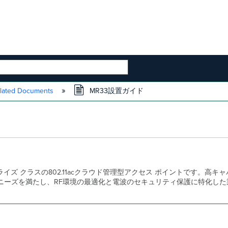
 HIERARCHY
lated Documents
MR33設置ガイド
ープライズ クラスの802.11acクラウド管理型アクセス ポイントです。
高キャ
ニーズを満たし、
RF環境の最適化と電波のセキュリティ保護
に特化した