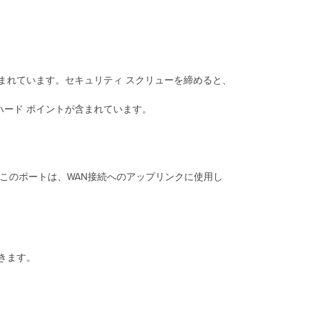
定
の
確
認
と
構
含まれています。セキュリティ スクリューを締めると、
成
MR33
ハード ポイントが含まれています。
に
IP
ア
ド
レ
ります。このポートは、WAN接続へのアップリンクに使用し
ス
を
割
り
当
て
できます。
る
動
的
割