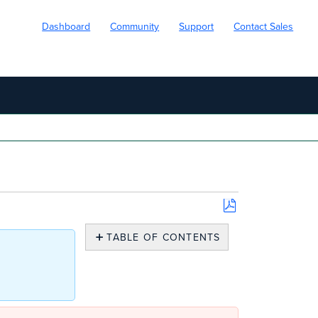
Dashboard
Community
Support
Contact Sales
Save
as
TABLE OF CONTENTS
PDF
概
要
RF
プ
ロ