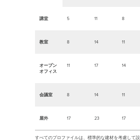
講堂
5
11
8
教室
8
14
11
オープン
11
17
14
オフィス
会議室
8
14
11
屋外
17
23
17
すべてのプロファイルは、標準的な建材を考慮して設