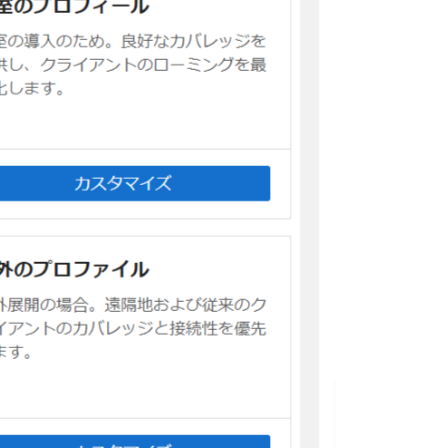
レ
ー
ト
ク
ラ
イ
ア
ン
ト
バ
ラ
ン
シ
ン
グ
2.4GHz/5GHz/6Ghz 無
線
設
定
チ
ャ
ネ
ル