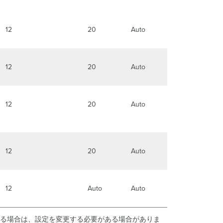
SOP
無
線
12
20
Auto
送
信
出
力
12
20
Auto
に
関
す
12
20
Auto
る
制
限
RF
プ
12
20
Auto
ロ
フ
ァ
イ
12
Auto
Auto
ル
を
AP
る場合は、設定を変更する必要がある場合がありま
に