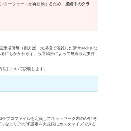
フ
線インターフェースが再起動するため、
接続中のクラ
ァ
イ
ル
デ
フ
ォ
ル
に設定場所毎（例えば、大規模で混雑した講堂や小さな
ト
あるにもかかわらず、設置場所によって無線設定要件
の
テ
ン
方法について説明します。
プ
レ
ー
ト
プ
ロ
フ
ァ
イ
のRFプロファイルを定義してネットワーク内のAPにそ
ル
まなエリアのRF設定を大規模にカスタマイズできる
の