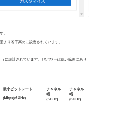
幅
(5Ghz/6Ghz 帯
の
み)
使
用
す。
す
る
講堂より若干高めに設定されています。
チ
ャ
ネ
うに設計されています。TXパワーは低い範囲にあり
ル
の
割
当
無
線
最小
ビットレート
チャネル
チャネル
送
幅
幅
信
(Mbps)(6GHz)
(5GHz)
(6GHz)
出
力
幅
RX-