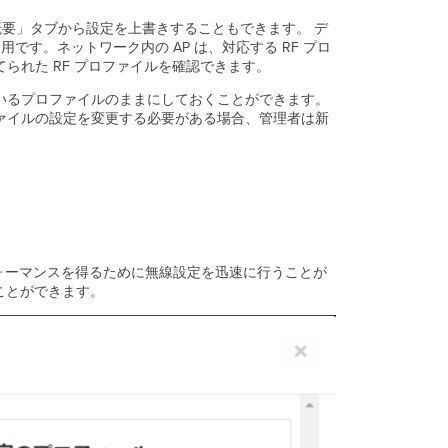
新
規
「概要」タブから設定を上書きすることもできます。 デ
作
 用です。ネットワーク内の AP は、対応する RF プロ
成・
当てられた RF プロファイルを確認できます。
編
ているプロファイルのままにしておくことができます。
集
ァイルの設定を変更する必要がある場合、管理者は新
プ
ロ
フ
ァ
イ
ル
名
バ
ォーマンスを得るために無線設定を迅速に行うことが
ン
ことができます。
ド
選
択
最
小
ビ
ッ
ト