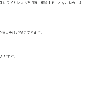
は事前にワイヤレスの専門家に相談することをお勧めしま
割
り
当
て
る
MR
の
の項目を設定/変更できます。
無
線
機
を
オ
んどです。
フ
に
す
る
（デ
ィ
ー
プ
ス
リ
ー