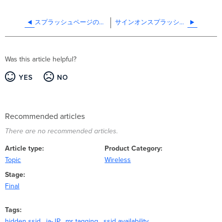
スプラッシュページの通信の流れとトラブルシューティング
サインオンスプラッシュページを使用したMACアドレスによる無線アクセス制限
Was this article helpful?
YES
NO
Recommended articles
There are no recommended articles.
Article type
Product Category
Topic
Wireless
Stage
Final
Tags
hidden ssid
ja-JP
mr tagging
ssid availability