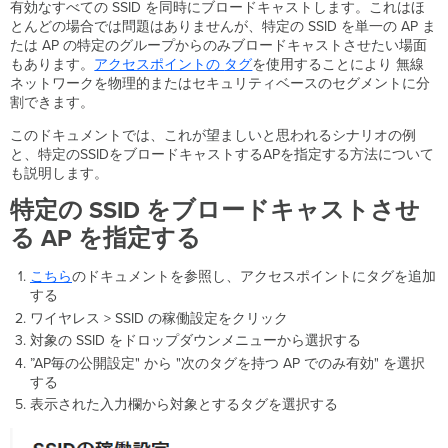
ー
有効なすべての SSID を同時にブロードキャストします。これはほ
ド
とんどの場合では問題はありませんが、特定の SSID を単一の AP ま
キ
たは AP の特定のグループからのみブロードキャストさせたい場面
ャ
もあります。
アクセスポイントの
タグ
を使用することにより 無線
ス
ネットワークを物理的またはセキュリティベースのセグメントに分
ト
割できます。
さ
このドキュメントでは、これが望ましいと思われるシナリオの例
せ
と、特定のSSIDをブロードキャストするAPを指定する方法について
る
も説明します。
AP
を
特定の SSID をブロードキャストさせ
指
る AP を指定する
定
す
る
こちら
のドキュメントを参照し、アクセスポイントにタグを追加
す
する
べ
ワイヤレス > SSID の稼働設定をクリック
て
対象の SSID をドロップダウンメニューから選択する
の
”AP毎の公開設定" から "次のタグを持つ AP でのみ有効" を選択
SSID
する
を
表示された入力欄から対象とするタグを選択する
無
効
に