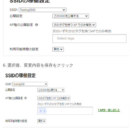
す
る
使
用
例
6. 選択後、変更内容を保存をクリック