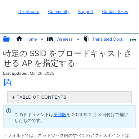
Dashboard
Community
Support
Contact Sales
EXPAND/COLLAPSE GLOBAL HIERARC
Home
Wireless
Translated Documents
特定の SSID をブロードキャストさ
せる AP を指定する
Last updated
Mar 26, 2025
Save
TABLE OF CONTENTS
as
PDF
特
定
このドキュメントは
英語版
を 2023 年 2 月 3 日付けで翻訳
の
したものです。
SSID を
ブ
ロ
デフォルトでは、ネットワーク内のすべてのアクセスポイントは、