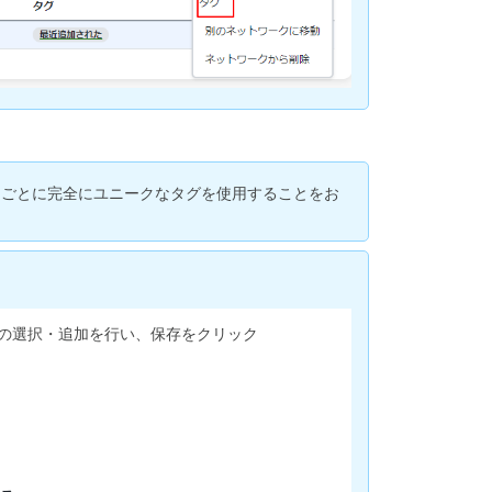
定
AP
で
の
VLAN タ
ギ
ン
グ
スごとに完全にユニークなタグを使用することをお
の選択・追加を行い、保存をクリック