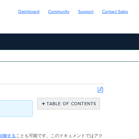
Dashboard
Community
Support
Contact Sales
Save
as
TABLE OF CONTENTS
PDF
概
要
タ
グ
を制御する
ことも可能です。このドキュメントではアク
の