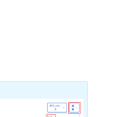
追
加
方
法
複
数
の
AP
が
存
在
す
る
ネ
ッ
ト
ワ
ー
ク
の
整
理
特