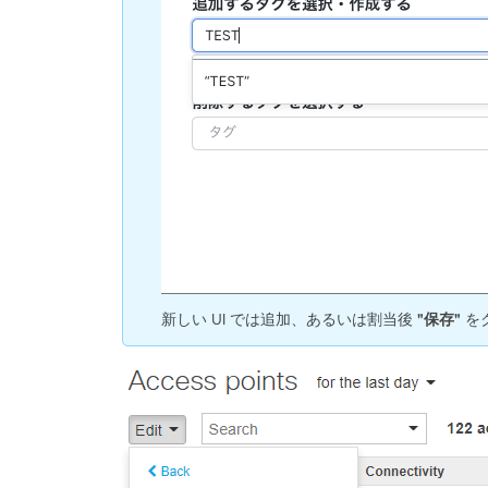
新しい UI では追加、あるいは割当後
"保存"
を