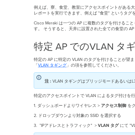
例えば、寮、食堂、教室にアクセスポイントがある大
レポートを実行できます、例えば "食堂" というタグ
Cisco Meraki は一つの AP に複数のタグを
す。 そうすると、天井に設置された全ての食堂の AP
特定 AP でのVLAN タ
特定の AP に特定の VLAN のタグを付けることが望
「
VLAN
タギング
」の項を参照してください。
注 :
VLAN タギングはブリッジモードあるいは
特定のアクセスポイントで VLAN によるタグ付け
1. ダッシュボードよりワイヤレス >
アクセス制御
を
2. ドロップダウンより対象の SSID を選択する
3. ”IPアドレスとトラフィック" >
VLAN タグ
にて "