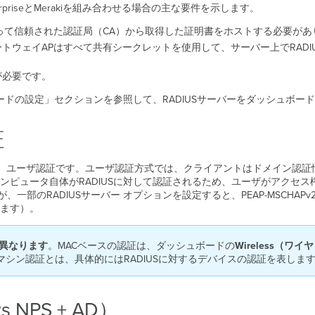
priseとMerakiを組み合わせる場合の主な要件を示します。
って信頼された認証局（CA）から取得した証明書をホストする必要があ
ャストするゲートウェイAPはすべて共有シークレットを使用して、サーバー上でR
が必要です。
ボードの設定」セクションを参照して、RADIUSサーバーをダッシュボ
証
方式は、ユーザ認証です。ユーザ認証方式では、クライアントはドメイン認証
ンピュータ自体がRADIUSに対して認証されるため、ユーザがアクセ
一部のRADIUSサーバー オプションを設定すると、PEAP-MSCHAPv2
ます）。
異なります
。MACベースの認証は、ダッシュボードの
Wireless（ワイヤレ
シン認証とは、具体的にはRADIUSに対するデバイスの認証を表しま
 NPS + AD）