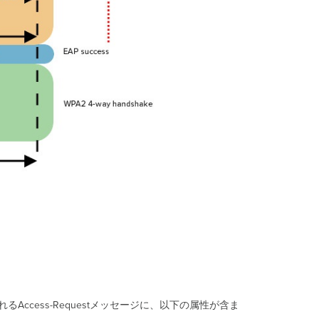
ポ
リ
シ
ー
サ
ー
バ
ー
（NPS）
の
役
割
を
Windows
Server
に
追
加
す
る
信
頼
で
信されるAccess-Requestメッセージに、以下の属性が含ま
き