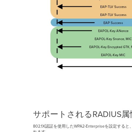
サポートされるRADIUS属
802.1X認証を使用したWPA2-Enterpriseを設定す
れます。