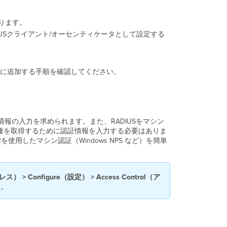
ポ
リ
ります。
シ
ADIUSクライアント/オーセンティケータとして設定する
ー
を
設
定
ードに追加する手順を確認してください。
す
る
NPS
ポ
リ
情報の入力を求められます。また、RADIUSをマシン
シ
ス権を取得するために認証情報を入力する必要はありま
ー
を使用したマシン認証（Windows NPS など）を簡単
を
作
成
す
ス） > Configure（設定） > Access Control（ア
る
す。
ポ
リ
シ
ー