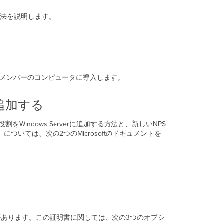
の
する方法を説明します。
処
理
順
序
を
変
更
ン メンバーのコンピュータに導入します。
す
る
に追加する
自
動
修
の役割をWindows Serverに追加する方法と、新しいNPS
復
）については、次の2つのMicrosoftのドキュメントを
を
無
効
に
す
る
（オ
プ
必要があります。この証明書に関しては、次の3つのオプシ
シ