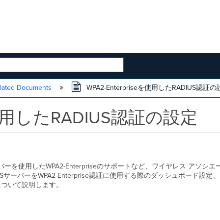
 HIERARCHY
lated Documents
WPA2-Enterpriseを使用したRADIUS認証
eを使用したRADIUS認証の設定
サーバーを使用したWPA2-Enterpriseのサポートなど、ワイヤレス アソ
ーバーをWPA2-Enterprise認証に使用する際のダッシュボード設定、R
例について説明します。