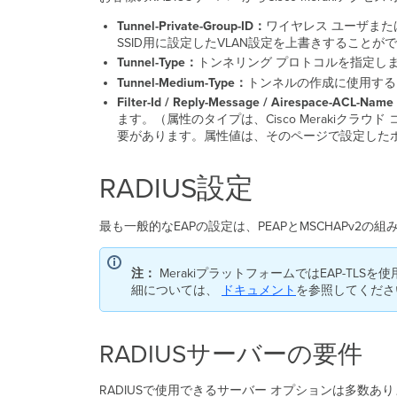
Tunnel-Private-Group-ID
：
ワイヤレス ユーザまたは
SSID用に設定したVLAN設定を上書きすることが
Tunnel-Type
：
トンネリング プロトコルを指定しま
Tunnel-Medium-Type
：
トンネルの作成に使用するト
Filter-Id
/
Reply-Message
/
Airespace-ACL-Name
ます。（属性のタイプは、Cisco Merakiクラウド
要があります。属性値は、そのページで設定した
RADIUS設定
最も一般的なEAPの設定は、PEAPとMSCHAPv
注：
MerakiプラットフォームではEAP-TLS
細については、
ドキュメント
を参照してくださ
RADIUSサーバーの要件
RADIUSで使用できるサーバー オプションは多数あ