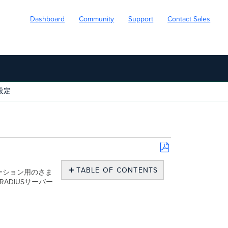
Dashboard
Community
Support
Contact Sales
の設定
Save
as
TABLE OF CONTENTS
シエーション用のさま
PDF
ADIUSサーバー
概
要
サ
ポ
ー