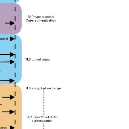
認
証
と
マ
シ
ン
認
証
RADIUS
の
設
定
例
（Windows
NPS
+
AD）
ネ
ッ
ト
ワ
ー
ク