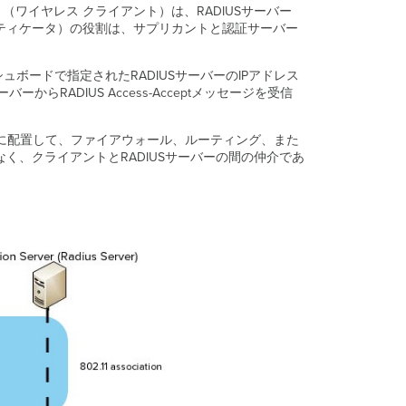
ント（ワイヤレス クライアント）は、RADIUSサーバー
ト
ンティケータ）の役割は、サプリカントと認証サーバー
さ
れ
る
ッシュボードで指定されたRADIUSサーバーのIPアドレス
RADIUS
RADIUS Access-Acceptメッセージを受信
属
性
RADIUS
内に配置して、ファイアウォール、ルーティング、また
設
く、クライアントとRADIUSサーバーの間の仲介であ
定
RADIUS
サ
ー
バ
ー
の
要
件
サ
ー
バ
ー