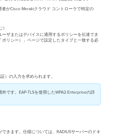
ア
ン
Cisco Merakiクラウド コントローラで特定の
ト
と
し
む）
て
ユーザまたはデバイスに適用するポリシーを伝達でき
追
es（グループ ポリシー）」ページで設定したタイプと一致する必
加
す
る
PEAP-
MSCHAPv2
を
ン認証）の入力を求められます。
サ
ポ
ー
AP-TLSを使用したWPA2-Enterpriseの詳
ト
す
る
よ
う
に
NPS
ができます。仕様については、RADIUSサーバーのドキ
の