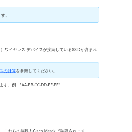
る
証
明
ます。
書
を
NPS
に
追
加
2）ワイヤレス デバイスが接続しているSSIDが含まれ
す
る
NPS
アドレスの計算
を参照してください。
サ
ー
バ
AA-BB-CC-DD-EE-FF"
ー
に
AP
を
RADIUS
ク
ラ
イ
、これらの属性もCisco Merakiで認識されます。