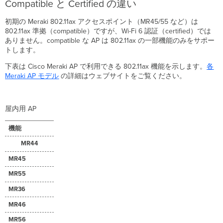
カ
Compatible と Certified の違い
ラ
ー
初期の Meraki 802.11ax アクセスポイント（MR45/55 など）は
リ
802.11ax 準拠（compatible）ですが、Wi-Fi 6 認証（certified）では
ン
ありません。compatible な AP は 802.11ax の一部機能のみをサポー
グ）
トします。
Target
下表は Cisco Meraki AP で利用できる 802.11ax 機能を示します。
各
Wake
Meraki AP モデル
の詳細はウェブサイトをご覧ください。
Time（TWT）
変
調・
符
屋内用 AP
号
化
機能
セ
MR44
ッ
ト
MR45
（MCS）
10・
MR55
11
MR36
Wi-
MR46
Fi
6
MR56