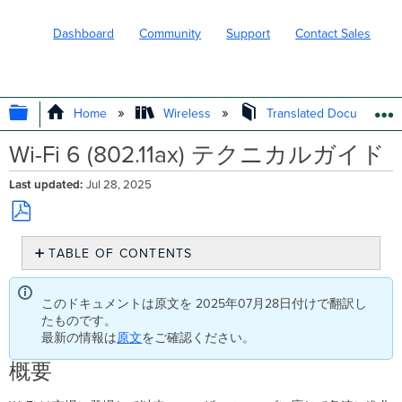
Dashboard
Community
Support
Contact Sales
EXPAND/COLLAPSE GLOBAL HIERARC
Home
Wireless
Translated Documents
Wi-Fi 6 (802.11ax) テクニカルガイド
Last updated
Jul 28, 2025
Save
TABLE OF CONTENTS
as
PDF
概
要
このドキュメントは原文を 2025年07月28日付けで翻訳し
Wi-
たものです。
Fi
最新の情報は
原文
をご確認ください。
6
概要
か
802.11ax