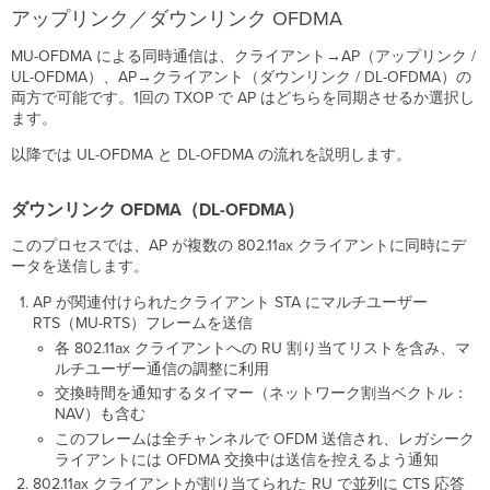
アップリンク／ダウンリンク OFDMA
MU-OFDMA による同時通信は、クライアント→AP（アップリンク /
UL-OFDMA）、AP→クライアント（ダウンリンク / DL-OFDMA）の
両方で可能です。1回の TXOP で AP はどちらを同期させるか選択し
ます。
以降では UL-OFDMA と DL-OFDMA の流れを説明します。
ダウンリンク OFDMA（DL-OFDMA）
このプロセスでは、AP が複数の 802.11ax クライアントに同時にデ
ータを送信します。
AP が関連付けられたクライアント STA にマルチユーザー
RTS（MU-RTS）フレームを送信
各 802.11ax クライアントへの RU 割り当てリストを含み、マ
ルチユーザー通信の調整に利用
交換時間を通知するタイマー（ネットワーク割当ベクトル：
NAV）も含む
このフレームは全チャンネルで OFDM 送信され、レガシーク
ライアントには OFDMA 交換中は送信を控えるよう通知
802.11ax クライアントが割り当てられた RU で並列に CTS 応答