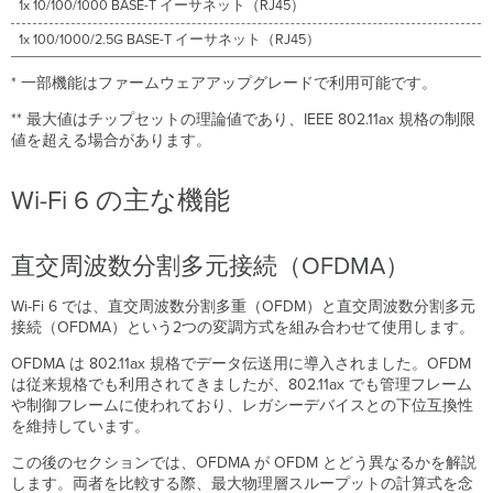
1x 10/100/1000 BASE-T イーサネット（RJ45）
1x 100/1000/2.5G BASE-T イーサネット（RJ45）
* 一部機能はファームウェアアップグレードで利用可能です。
** 最大値はチップセットの理論値であり、IEEE 802.11ax 規格の制限
値を超える場合があります。
Wi-Fi 6 の主な機能
直交周波数分割多元接続（OFDMA）
Wi-Fi 6 では、直交周波数分割多重（OFDM）と直交周波数分割多元
接続（OFDMA）という2つの変調方式を組み合わせて使用します。
OFDMA は 802.11ax 規格でデータ伝送用に導入されました。OFDM
は従来規格でも利用されてきましたが、802.11ax でも管理フレーム
や制御フレームに使われており、レガシーデバイスとの下位互換性
を維持しています。
この後のセクションでは、OFDMA が OFDM とどう異なるかを解説
します。両者を比較する際、最大物理層スループットの計算式を念