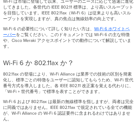
か？
Wi-Fi は市場に登場して以来、ユーザーのニーズに応じて急速に進化
してきました。各世代の IEEE 802.11 標準は、より高いスループット
802.11ax
を目指しています。IEEE 802.11ax（Wi-Fi 6）は従来よりも高いスル
の
ープットを実現しますが、真の焦点は無線効率の向上です。
主
な
Wi-Fi 6 の必要性について詳しく知りたい方は、
Wi
-Fi 6 ホワイトペ
特
ーパー
をご覧ください。このドキュメントでは Wi-Fi 6 の主な特徴
徴
や、Cisco Meraki アクセスポイントでの動作について解説していま
Cisco
す。
Meraki
802.11ax
ア
Wi-Fi 6 か 802.11ax か？
ク
セ
802.11ax の登場により、Wi-Fi Alliance は業界での技術の区別を簡素
ス
化し、標準ごとの特徴をユーザーに認知してもらうため、Wi-Fi 世代
ポ
番号方式を導入しました。各 IEEE 802.11 改正案を覚える代わりに、
イ
「Wi-Fi + 世代番号」で標準を表すことができます。
ン
Wi-Fi 6 および 802.11ax は最新の無線標準を指しますが、両者は完全
ト
に同義ではありません。IEEE 802.11ax で規定されている全ての機能
Compatible
が、Wi-Fi Alliance の Wi-Fi 6 認証要件に含まれるわけではありませ
と
ん。
Certified
の
違