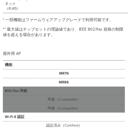
ネット
（RJ45）
* 一部機能はファームウェアアップグレードで利用可能です。
** 最大値はチップセットの理論値であり、IEEE 802.11ax 規格の制限
値を超える場合があります。
屋外用 AP
機能
MR76
MR86
802.11ax 準拠
準拠（Compatible）
準拠（Compatible）
Wi-Fi 6 認証
認証済み（Certified）