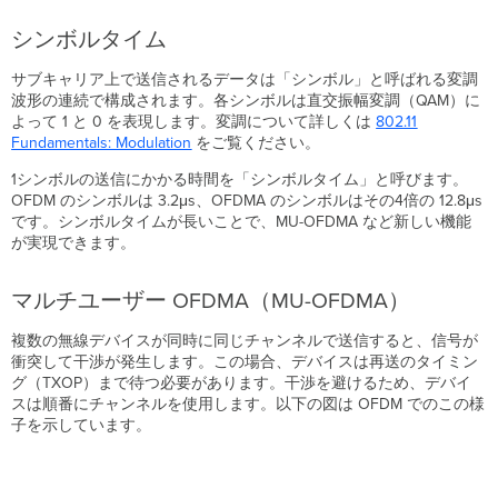
シンボルタイム
サブキャリア上で送信されるデータは「シンボル」と呼ばれる変調
波形の連続で構成されます。各シンボルは直交振幅変調（QAM）に
よって 1 と 0 を表現します。変調について詳しくは
802.11
Fundamentals: Modulation
をご覧ください。
1シンボルの送信にかかる時間を「シンボルタイム」と呼びます。
OFDM のシンボルは 3.2μs、OFDMA のシンボルはその4倍の 12.8μs
です。シンボルタイムが長いことで、MU-OFDMA など新しい機能
が実現できます。
マルチユーザー OFDMA（MU-OFDMA）
複数の無線デバイスが同時に同じチャンネルで送信すると、信号が
衝突して干渉が発生します。この場合、デバイスは再送のタイミン
グ（TXOP）まで待つ必要があります。干渉を避けるため、デバイ
スは順番にチャンネルを使用します。以下の図は OFDM でのこの様
子を示しています。