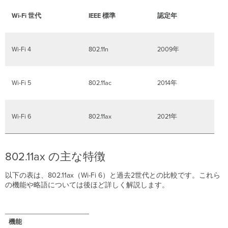
い
Wi-
Wi-Fi 世代
IEEE 標準
認定年
Fi
6
の
Wi-Fi 4
802.11n
2009年
主
な
機
能
Wi-Fi 5
802.11ac
2014年
直
交
周
Wi-Fi 6
802.11ax
2021年
波
数
分
割
802.11ax の主な特徴
多
元
以下の表は、802.11ax（Wi-Fi 6）と過去2世代との比較です。これら
接
の機能や略語については後ほど詳しく解説します。
続
（OFDMA）
サ
機能
ブ