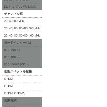
ー
ス
DL および UL MU-MIMO
ユ
ニ
チャンネル幅
ッ
20, 40, 80 MHz
ト
（RU）
20, 40, 80, 80+80, 160 MHz
ア
20, 40, 80, 80+80, 160 MHz
ッ
プ
ガードインターバル
リ
800/400 ns
ン
ク
800/400 ns
／
ダ
800/1600/3200 ns
ウ
拡散スペクトル技術
ン
リ
OFDM
ン
OFDM
ク
OFDMA
OFDM, OFDMA
ダ
変調方式
ウ