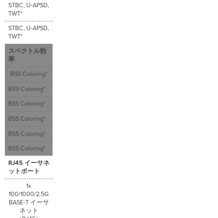
STBC, U-APSD,
TWT*
STBC, U-APSD,
TWT*
スペクトル効
率
BSS Coloring*
BSS Coloring*
BSS Coloring*
BSS Coloring*
BSS Coloring*
BSS Coloring*
RJ45 イーサネ
ットポート
1x
100/1000/2.5G
BASE-T イーサ
ネット