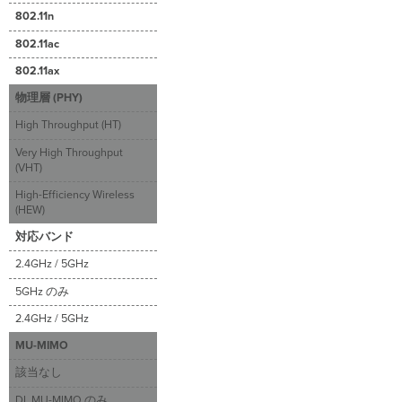
キ
802.11n
ャ
802.11ac
リ
ア
802.11ax
シ
物理層 (PHY)
ン
ボ
High Throughput (HT)
ル
Very High Throughput
タ
(VHT)
イ
ム
High-Efficiency Wireless
マ
(HEW)
ル
対応バンド
チ
ユ
2.4GHz / 5GHz
ー
5GHz のみ
ザ
ー
2.4GHz / 5GHz
OFDMA（MU-
OFDMA）
MU-MIMO
リ
該当なし
ソ
DL MU-MIMO のみ