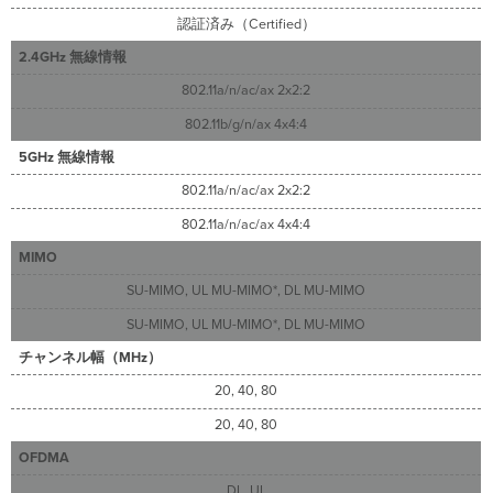
認証済み（Certified）
2.4GHz 無線情報
802.11a/n/ac/ax 2x2:2
802.11b/g/n/ax 4x4:4
5GHz 無線情報
802.11a/n/ac/ax 2x2:2
802.11a/n/ac/ax 4x4:4
MIMO
SU-MIMO, UL MU-MIMO*, DL MU-MIMO
SU-MIMO, UL MU-MIMO*, DL MU-MIMO
チャンネル幅（MHz）
20, 40, 80
20, 40, 80
OFDMA
DL, UL