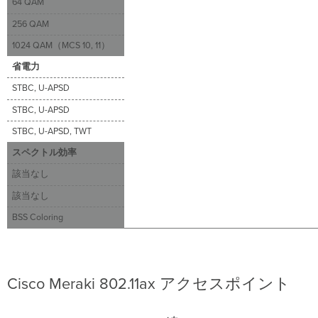
ン
64 QAM
リ
256 QAM
ン
ク
1024 QAM（MCS 10, 11）
OFDMA（DL-
省電力
OFDMA）
ア
STBC, U-APSD
ッ
STBC, U-APSD
プ
リ
STBC, U-APSD, TWT
ン
ク
スペクトル効率
OFDMA（UL-
該当なし
OFDMA）
多
該当なし
入
BSS Coloring
力
多
出
力
（MIMO）
Cisco Meraki 802.11ax アクセスポイント
BSS
Coloring（BSS