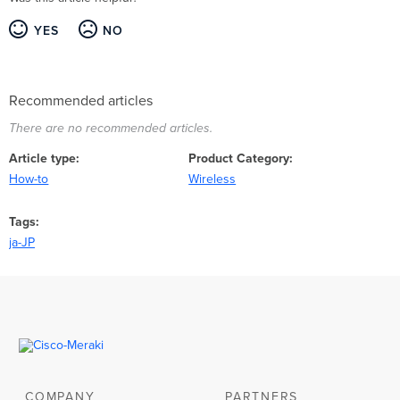
YES
NO
Recommended articles
There are no recommended articles.
Article type
Product Category
How-to
Wireless
Tags
ja-JP
COMPANY
PARTNERS