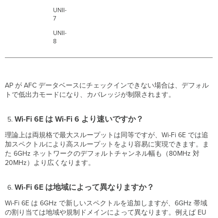
か？
UNII-
既
7
存
UNII-
の
8
AP
は
Wi-
Fi
6E
AP が AFC データベースにチェックインできない場合は、デフォル
に
トで低出力モードになり、カバレッジが制限されます。
対
応
Wi-Fi 6E は Wi-Fi 6 より速いですか？
し
ま
理論上は両規格で最大スループットは同等ですが、Wi-Fi 6E では追
す
加スペクトルにより高スループットをより容易に実現できます。ま
か？
た 6GHz ネットワークのデフォルトチャンネル幅も（80MHz 対
Meraki
20MHz）より広くなります。
の
ど
の
Wi-Fi 6E は地域によって異なりますか？
AP
Wi-Fi 6E は 6GHz で新しいスペクトルを追加しますが、6GHz 帯域
が
の割り当ては地域や規制ドメインによって異なります。例えば EU
Wi-