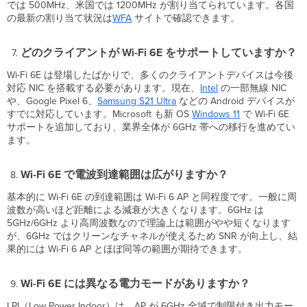
では 500MHz、米国では 1200MHz が割り当てられています。各国
Fi
の最新の割り当て状況は
WFA
サイトで確認できます。
6E
に
対
どのクライアントが Wi-Fi 6E をサポートしていますか？
応
し
Wi-Fi 6E は登場したばかりで、多くのクライアントデバイスは今後
て
対応 NIC を搭載する必要があります。現在、
Intel
の一部無線 NIC
い
や、Google Pixel 6、
Samsung
S21 Ultra
などの Android デバイスが
ま
すでに対応しています。Microsoft も新 OS
Windows 11
で Wi-Fi 6E
す
サポートを追加しており、業界全体が 6GHz 帯への移行を進めてい
か？
ます。
既
存
Wi-Fi 6E で電波到達範囲は広がりますか？
の
Wi-
基本的に Wi-Fi 6E の到達範囲は Wi-Fi 6 AP と同程度です。一般に周
Fi
波数が高いほど距離による減衰が大きくなります。6GHz は
5/6
5GHz/6GHz より高周波数なので理論上は範囲がやや短くなります
AP
が、6GHz ではクリーンなチャネルが使えるため SNR が向上し、結
と
果的には Wi-Fi 6 AP とほぼ同等の範囲が期待できます。
Wi-
Fi
6E
Wi-Fi 6E には異なる電力モードがありますか？
AP
LPI（Low Power Indoor）は、AP が 6GHz 全域で制限付き出力モー