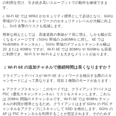
の
の利用を空け、引き続き高いスループットでの動作を確保できま
Wi-
す。
Fi
c. Wi-Fi 6E では WPA3 がセキュリティ標準として必須となり、6GHz
6
帯域のワイヤレスネットワークのセキュリティレベルが大幅に向上
に
し、DoS 攻撃のリスクも低減します。
対
す
簡単な例えとしては、高速道路の車線が 7 倍に増え、しかも幅が広
る
くなるイメージです（5GHz 帯域の 2x80MHz に対し、6E では
利
14x80MHz チャンネル）。5GHz 帯域のデフォルトチャンネル幅は
点
20 または 40MHz ですが、Wi-Fi 6E では 80MHz や 160MHz も容易
は？
に利用でき、Wi-Fi 5 や Wi-Fi 6 よりも大きなメリットがあります。
AFC
と
Wi-Fi 6E の追加チャネルで接続時間は長くなりますか？
は？
ネ
クライアントデバイスが Wi-Fi 6E ネットワークを検出する際のスキ
ッ
ャンモードによって異なります。現在 2 種類のモードがあります：
ト
ワ
a. アクティブスキャン：このモードでは、クライアントデバイスは
ー
PSC（優先スキャンチャンネル）リストをスキャンします。これら
ク
は 20MHz 間隔の 4 チャンネルです。Wi-Fi 6E では 80MHz チャン
導
ネルの利用が標準となるため、クライアントはまず 6GHz の PSC チ
入
ャンネルをアクティブにスキャンして SSID を検出します。6GHz の
時
AP は PSC チャンネルを利用することが想定されます。そのためダ