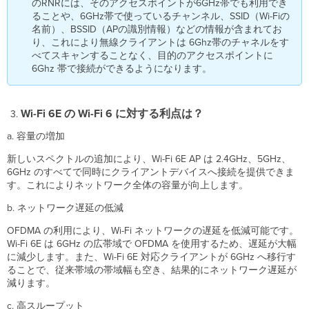
のRNRには、そのアクセスポイントが6GHz帯でも利用でき
地
ることや、6GHz帯で使っているチャンネル、SSID（Wi-Fiの
域
名前）、BSSID（APの識別情報）などの情報が含まれてお
に
り、これにより無線クライアントは 6Ghz帯のチャネルをす
よ
べてスキャンすることなく、目的のアクセスポイントに
っ
6Ghz 帯で接続ができるようになります。
て
異
な
Wi-Fi 6E の Wi-Fi 6 に対する利点は？
り
ま
a. 容量の増加
す
か？
新しいスペクトルの追加により、Wi-Fi 6E AP は 2.4GHz、5GHz、
ど
6GHz のすべてで同時にクライアントデバイスへ接続を提供できま
の
す。これによりネットワーク全体の容量が向上します。
ク
b. ネットワーク遅延の低減
ラ
イ
OFDMA の利用により、Wi-Fi ネットワークの遅延を低減可能です。
ア
Wi-Fi 6E は 6GHz の広帯域で OFDMA を使用するため、遅延が大幅
ン
に減少します。また、Wi-Fi 6E 対応クライアントが 6GHz へ移行す
ト
ることで、従来帯域の帯域幅も空き、結果的にネットワーク遅延が
が
減ります。
Wi-
Fi
c. 高スループット