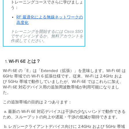
トレーニングコースでさらに学びましょ
の
う：
追
加
RF 最適化による無線ネットワークの
チ
高度化
ャ
トレーニングを開始するには Cisco SSO
ネ
でサインインするか、無料アカウントを
ル
作成してください。
で
接
続
時
Wi-Fi 6E とは？
間
は
Wi-Fi 6E の「E」は「Extended（拡張）」を意味します。Wi-Fi 6E は
長
6GHz 帯域での Wi-Fi 6 拡張仕様です。従来、Wi-Fi は 2.4GHz およ
く
び 5GHz 帯域で動作していましたが、Wi-Fi 6E ではこれらに加え、
な
Wi-Fi 6E 対応デバイス用の追加周波数帯域が利用可能になりまし
り
た。
ま
この追加帯域の目的は 2 つあります：
す
か？
a. 最新の Wi-Fi 6E 対応デバイスは干渉の少ないバンドで動作できる
Wi-
ため、スループットの向上や遅延・干渉の低減が期待できます。
Fi
6E
b. レガシークライアントデバイス向けに 2.4GHz および 5GHz 帯域