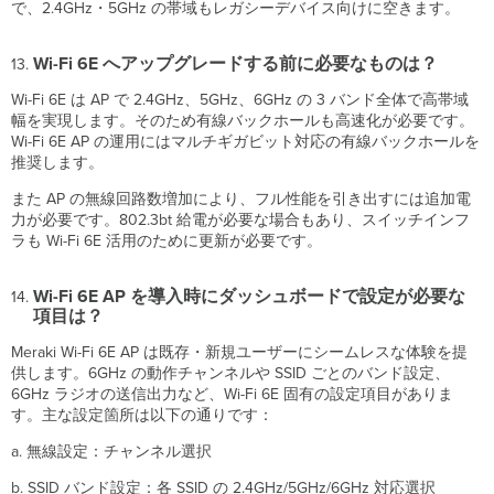
で、2.4GHz・5GHz の帯域もレガシーデバイス向けに空きます。
に
必
要
Wi-Fi 6E へアップグレードする前に必要なものは？
な
も
Wi-Fi 6E は AP で 2.4GHz、5GHz、6GHz の 3 バンド全体で高帯域
の
幅を実現します。そのため有線バックホールも高速化が必要です。
は？
Wi-Fi 6E AP の運用にはマルチギガビット対応の有線バックホールを
推奨します。
Wi-
Fi
また AP の無線回路数増加により、フル性能を引き出すには追加電
6E
力が必要です。802.3bt 給電が必要な場合もあり、スイッチインフ
AP
ラも Wi-Fi 6E 活用のために更新が必要です。
を
導
入
Wi-Fi 6E AP を導入時にダッシュボードで設定が必要な
時
項目は？
に
Meraki Wi-Fi 6E AP は既存・新規ユーザーにシームレスな体験を提
ダ
供します。6GHz の動作チャンネルや SSID ごとのバンド設定、
ッ
6GHz ラジオの送信出力など、Wi-Fi 6E 固有の設定項目がありま
シ
す。主な設定箇所は以下の通りです：
ュ
ボ
a. 無線設定：チャンネル選択
ー
ド
b. SSID バンド設定：各 SSID の 2.4GHz/5GHz/6GHz 対応選択