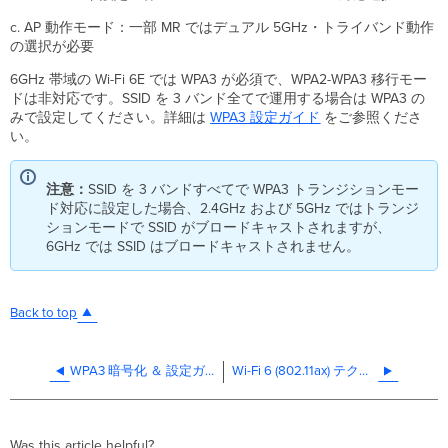
で
設
c. AP 動作モード：一部 MR ではデュアル 5GHz・トライバンド動作
定
の選択が必要
が
6GHz 帯域の Wi-Fi 6E では WPA3 が必須で、WPA2-WPA3 移行モー
必
ドは非対応です。SSID を 3 バンド全てで運用する場合は WPA3 の
要
みで設定してください。詳細は
WPA3 設定ガイド
をご参照くださ
な
い。
項
目
は？
注意：
SSID を 3 バンドすべてで WPA3 トランジションモー
ド対応に設定した場合、2.4GHz および 5GHz ではトランジ
ションモードで SSID がブロードキャストされますが、
6GHz では SSID はブロードキャストされません。
Back to top
WPA3 暗号化 ＆ 設定ガイド
Wi-Fi 6 (802.11ax) テクニカルガイド
Was this article helpful?