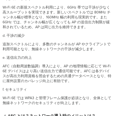
6E
Wi-Fi 6E の新規スペクトル利用により、6GHz 帯では干渉が少なく
を
高スループットを実現できます。新しいスペクトルでは 80MHz チ
サ
ャンネル幅が標準となり、160MHz 幅の利用も現実的です。また
ポ
6GHz では、チャンネル幅が広くなっても AP の送信出力制限が緩
ー
和されているため、AP は同じ出力を維持できます。
ト
し
d. 干渉の減少
て
い
追加スペクトルにより、多数のチャンネルが AP やクライアントで
ま
利用可能となり、無線ネットワークの干渉が減少します。
す
か？
e. 送信出力の向上
Wi-
AFC（自動周波数協調）導入により、AP の地理情報に応じて Wi-Fi
Fi
6E デバイスはより高い送信出力で通信可能です。AFC は各デバイ
6E
スが高出力利用資格を照会するための共通データベースとなり、特
で
に屋外設置のカバレッジ向上に有効です。
電
波
f. セキュリティ
到
達
Wi-Fi 6E では WPA3 と管理フレーム保護が必須となり、全体として
範
無線ネットワークのセキュリティが向上します。
囲
は