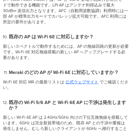
に
ドで動作できる機能です。LPI AP はアンテナ利得込みで最大
干
30dBm 送信出力となります。AFC（自動周波数協調）利用時には一
渉
部 AP が標準出力モードでカバレッジ拡大可能です。AFC 利用には
は
所定の要件があります。
発
生
し
既存の AP は Wi-Fi 6E に対応しますか？
ま
す
新しいスペクトルで動作するためには、AP の無線回路の更新が必要
か？
です。Wi-Fi 6E 対応無線搭載の新しい AP へアップグレードする必
要があります。
Wi-
Fi
6E
Meraki のどの AP が Wi-Fi 6E に対応していますか？
へ
ア
Wi-Fi 6E 対応 MR の最新リストは
公式ウェブサイト
でご確認くださ
ッ
い。
プ
グ
既存の Wi-Fi 5/6 AP と Wi-Fi 6E AP に干渉は発生します
レ
か？
ー
ド
新しい Wi-Fi 6E AP は 2.4GHz/5GHz 向けの下位互換無線を搭載して
す
います。6GHz は完全新規帯域のため、既存 AP との干渉や重複は
る
発生しません。むしろ新しいクライアントが 6GHz へ移行すること
前