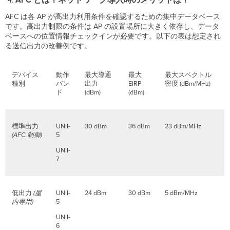
AFC とは？ネットワーク導入時のメリットは？
広
が
AFC は各 AP が高出力利用条件を確認するための集中データベース
り
です。高出力制限の条件は AP の設置場所に大きく依存し、データ
ま
ベースへの位置情報チェックインが必要です。以下の表は想定され
す
る送信出力の改善例です。
か？
Wi-
Fi
デバイス
動作
最大導通
最大
最大スペクトル
6E
種別
バン
出力
EIRP
密度 (dBm/MHz)
に
ド
(dBm)
(dBm)
は
異
な
標準出力
UNII-
30 dBm
36 dBm
23 dBm/MHz
る
(AFC 制御)
5
電
力
UNII-
モ
7
ー
ド
が
低出力
(屋
UNII-
24 dBm
30 dBm
5 dBm/MHz
あ
内専用)
5
り
UNII-
ま
6
す