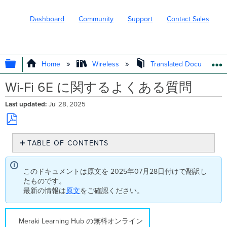
Dashboard
Community
Support
Contact Sales
EXPAND/COLLAPSE GLOBAL HIERARC
Home
Wireless
Translated Documents
Wi-Fi 6E に関するよくある質問
Last updated
Jul 28, 2025
Save
TABLE OF CONTENTS
as
PDF
Wi-
Fi
このドキュメントは原文を 2025年07月28日付けで翻訳し
6E
たものです。
と
最新の情報は
原文
をご確認ください。
は？
Wi-
Fi
Meraki Learning Hub の無料オンライン
6E