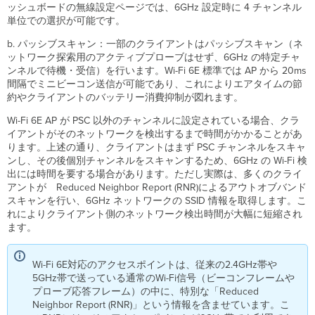
の
ッシュボードの無線設定ページでは、6GHz 設定時に 4 チャンネル
メ
単位での選択が可能です。
リ
ッ
b. パッシブスキャン：一部のクライアントはパッシブスキャン（ネ
ト
ットワーク探索用のアクティブプローブはせず、6GHz の特定チャ
は？
ンネルで待機・受信）を行います。Wi-Fi 6E 標準では AP から 20ms
間隔でミニビーコン送信が可能であり、これによりエアタイムの節
Wi-
約やクライアントのバッテリー消費抑制が図れます。
Fi
6E
Wi-Fi 6E AP が PSC 以外のチャンネルに設定されている場合、クラ
は
イアントがそのネットワークを検出するまで時間がかかることがあ
Wi-
ります。上述の通り、クライアントはまず PSC チャンネルをスキャ
Fi
ンし、その後個別チャンネルをスキャンするため、6GHz の Wi-Fi 検
6
出には時間を要する場合があります。ただし実際は、多くのクライ
よ
アントが Reduced Neighbor Report (RNR)によるアウトオブバンド
り
スキャンを行い、6GHz ネットワークの SSID 情報を取得します。こ
速
れによりクライアント側のネットワーク検出時間が大幅に短縮され
い
ます。
で
す
か？
Wi-Fi 6E対応のアクセスポイントは、従来の2.4GHz帯や
Wi-
5GHz帯で送っている通常のWi-Fi信号（ビーコンフレームや
Fi
プローブ応答フレーム）の中に、特別な「Reduced
6E
Neighbor Report (RNR)」という情報を含ませています。
こ
は