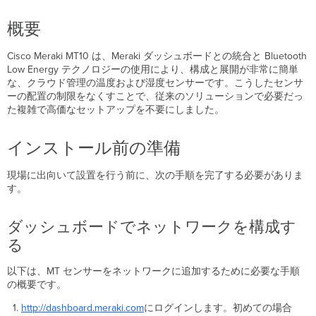
前
概要
の
準
備
Cisco Meraki MT10 は、Meraki ダッシュボードとの統合と Bluetooth
Low Energy テクノロジーの使用により、構成と展開が非常に簡単
ダ
な、クラウド管理の温度および湿度センサーです。こうしたセンサ
ッ
ーの配置の制限をなくすことで、従来のソリューションで必要だっ
シ
た複雑で高価なセットアップを不要にしました。
ュ
ボ
ー
インストール前の準備
ド
で
現場に出向いて設置を行う前に、次の手順を完了する必要がありま
ネ
す。
ッ
ト
ワ
ダッシュボードでネットワークを構成す
ー
る
ク
を
以下は、MT センサーをネットワークに追加するために必要な手順
構
の概要です。
成
す
http://dashboard.meraki.com
にログインします
。
初めての場合
る