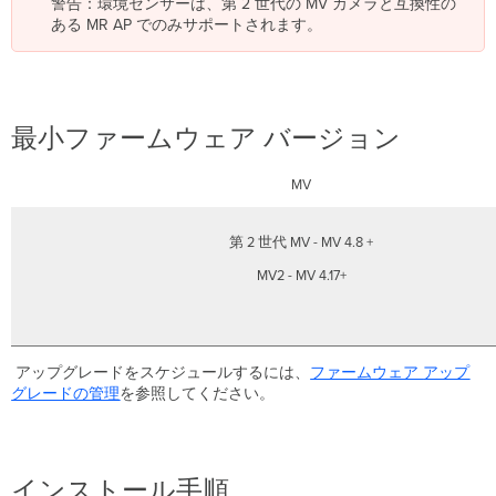
警告：環境センサーは、第 2 世代の MV カメラと互換性の
り
ある MR AP でのみサポートされます。
付
け
場
所
の
選
最小ファームウェア バージョン
択
MV
接
続
の
第 2 世代 MV - MV 4.8 +
テ
MV2 - MV 4.17+
ス
ト
製
品
アップグレードをスケジュールするには、
ファームウェア
アップ
の
グレードの管理
を参照してください。
概
要
物
理
インストール手順
仕