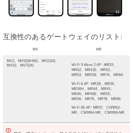
最
小
フ
ァ
ー
ム
ウ
互換性のあるゲートウェイのリスト:
ェ
ア
MV
MR
バ
ー
MV2、MV12(W/NE)、MV22(X)、
ジ
Wi-Fi 5 Wave 2 AP - MR33、
MV32、MV72(X)
ョ
MR42、MR42E、MR52、
ン
MR53、MR53E、MR74、MR84
イ
Wi-Fi 6 AP - MR28、MR36、
ン
MR36H、MR44、MR45、
ス
MR46、MR46E、MR55、
ト
MR56、MR76、MR78、MR86
ー
Wi-Fi 6E AP - MR57、CW9162-
ル
MR、CW9164-MR、CW9166-MR
手
順
取