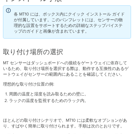
様
各 MT10 には、ボックス内にクイック インストール ガイド
LED
が付属しています。このパンフレットには、センサーの物
イ
理的な設置をサポートするための詳細なステップバイステ
ン
ップのガイドと画像が含まれています。
ジ
ケ
ー
タ
取り付け場所の選択
汎
用
MT センサーはダッシュボードへの接続をゲートウェイに依存して
ボ
いるため、取り付け場所を選択する際は、動作する互換性のあるゲ
タ
ートウェイがセンサーの範囲内にあることを確認してください。
ン
理想的な取り付け位置の例:
工
場
周囲の温度と湿度を読み取るための壁に。
出
ラックの温度を監視するためのラック内。
荷
時
の
リ
ほとんどの取り付けシナリオで、MT10 には柔軟なオプションがあ
セ
り、すばやく簡単に取り付けられます。
手順は次のとおりです。
ッ