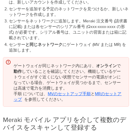
は、新しいアカウントを作成してください。
Meraki
センサーを追加する予定のネットワークを見つけるか、新しいネ
モ
ットワークを作成します。
バ
センサーをネットワークに追加します。
Meraki
注文番号 (請求書
イ
に記載) または各センサーのシリアル番号 (Qxxx-xxxx-xxxx の形
ル
式) が必要です。シリアル番号は、ユニットの背面または箱に記
ア
載されています。
プ
リ
センサー
と同じネットワーク
にゲートウェイ
(MV または MR) を
を
追加します。
介
し
ゲートウェイが同じネットワーク内にあり、
オンライン
で
て
動作
していることを確認してください。
機能しているゲー
複
トウェイがすぐ近くにない状態でセンサーの電源がオンに
数
なっている場合、ゲートウェイが見つかるまで、センサー
の
は高速で電力を消費します。
デ
手順 については、
MVのセットアップ手順
と
MRのセットア
バ
ップ
を参照してください。
イ
ス
を
ス
Meraki モバイル アプリを介して複数のデ
キ
バイスをスキャンして登録する
ャ