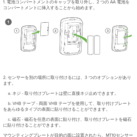
1. 電池コンパートメントのキャップを取り外し、2 つの AA 電池を
ト
コンパートメントに挿入することから始めます。
ボ
タ
ン
USB-
C
ポ
ー
ト
パ
ッ
ケ
ー
2. センサーを別の場所に取り付けるには、3 つのオプションがあり
ジ
ます。
内
容
a. ネジ
- 取り付けプレートは壁に直接ネジ止めできます。
サ
b.
VHB テープ - 両面 VHB テープを使用して、取り付けプレート
ポ
をあらゆるタイプの表面に貼り付けることができます。
ー
ト
c.
磁石 - 磁石を任意の表面に貼り付け、取り付けプレートを磁石
と
に貼り付けることができます。
そ
の
マウンティングプレートが目的の面に設置されたら、MT10センサー