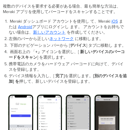
ン
複数のデバイスを要求する必要がある場合、最も簡単な方法は、
し
Meraki アプリを使用してバーコードをスキャンすることです。
て
登
Meraki ダッシュボード アカウントを使用し て、Meraki
iOS
ま
録
たは
Android
アプリにログインし
ます。
アカウントをお持ちで
す
ない場合は、
新しいアカウント
を作成してください。
る
左側のバーから
正しい
ネットワーク
に移動します。
互
下部のナビゲーション バーから [
デバイス
] タブに移動し ます。
換
画面右上の 「
+
」
アイコンを選択し、
[
新しいデバイスのバーコ
性
ードをスキャン
] を選択します。
の
あ
携帯電話のカメラをハードウェア バーコードに向けて、デバイ
る
スを登録します。
ゲ
デバイス情報を入力し、[
完了]
を選択します。
[別のデバイスを追
ー
加]
を
押し
て、新しいデバイスを登録します。
ト
ウ
ェ
イ
の
リ
ス
ト: