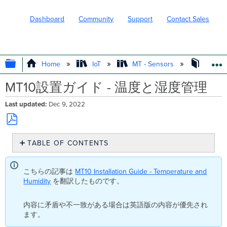
Dashboard
Community
Support
Contact Sales
EXPAND/COLLAPSE GLOBAL HIERARC
Home
IoT
MT - Sensors
Transl
MT10設置ガイド - 温度と湿度管理
Last updated
Dec 9, 2022
Save
TABLE OF CONTENTS
as
PDF
概
要
こちらの記事は
MT10 Installation Guide - Temperature and
イ
Humidity
を翻訳したものです。
ン
ス
内容に矛盾や不一致がある場合は英語版の内容が優先され
ト
ます。
ー
ル