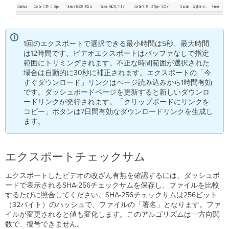
ス
ト
リ
ー
1回のエクスポートで選択できる最小時間は5秒、最大時間
ム
は12時間です。ビデオエクスポートはバッファなしで指定
の
範囲にトリミングされます。不正な時間範囲が選択された
切
場合は自動的に30秒に補正されます。エクスポートの「今
り
すぐダウンロード」リンクはページ読み込みから1時間有効
替
です。ダッシュボードページを更新すると新しいダウンロ
え
ードリンクが発行されます。「クリップボードにリンクを
ス
コピー」ボタンは7日間有効なダウンロードリンクを生成し
ト
ます。
リ
ー
ム
エクスポートチェックサム
の
延
エクスポートしたビデオの改ざん有無を確認するには、ダッシュボ
長
ードで表示されるSHA-256チェックサムを保存し、ファイルを比較
ス
するたびに照合してください。SHA-256チェックサムは256ビット
ト
（32バイト）のハッシュで、ファイルの「署名」となります。ファ
リ
イルが変更されると値も変化します。このアルゴリズムは一方向関
ー
数で、復号できません。
ム