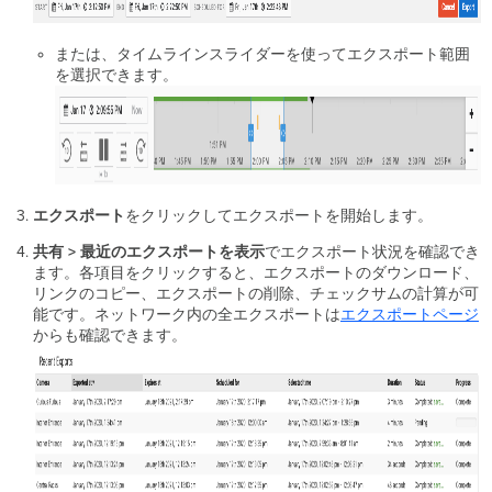
ム
リ
または、タイムラインスライダーを使ってエクスポート範囲
ン
を選択できます。
ク
ス
ト
リ
ー
ム
の
エクスポート
をクリックしてエクスポートを開始します。
開
共有 > 最近のエクスポートを表示
でエクスポート状況を確認でき
始
ます。各項目をクリックすると、エクスポートのダウンロード、
ス
リンクのコピー、エクスポートの削除、チェックサムの計算が可
ト
能です。ネットワーク内の全エクスポートは
エクスポートページ
リ
からも確認できます。
ー
ム
の
視
聴
カ
メ
ラ