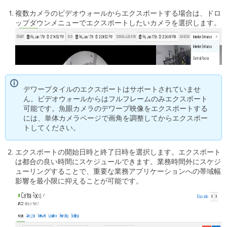
ク
複数カメラのビデオウォールからエクスポートする場合は、ドロ
ダ
ップダウンメニューでエクスポートしたいカメラを選択します。
ッ
シ
ュ
ボ
ー
ド
内
デワープタイルのエクスポートはサポートされていませ
共
ん。ビデオウォールからはフルフレームのみエクスポート
有
可能です。魚眼カメラのデワープ映像をエクスポートする
リ
には、単体カメラページで画角を調整してからエクスポー
ン
トしてください。
ク
外
エクスポートの開始日時と終了日時を選択します。エクスポート
部
は都合の良い時間にスケジュールできます。業務時間外にスケジ
ラ
ューリングすることで、重要な業務アプリケーションへの帯域幅
イ
影響を最小限に抑えることが可能です。
ブ
ス
ト
リ
ー