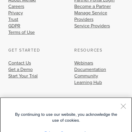
About Meraki
Partner Portal Login
Careers
Become a Partner
Privacy
Manage Service
Trust
Providers
GDPR
Service Providers
Terms of Use
GET STARTED
RESOURCES
Contact Us
Webinars
Get a Demo
Documentation
Start Your Trial
Community
Learning Hub
By continuing to use our website, you acknowledge the
use of cookies.
© 2026 Cisco Systems, Inc.