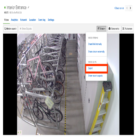
ス
ポ
ー
ト
ペ
ー
ジ
エ
ク
ス
ポ
ー
ト
の
保
存
期
間
ビ
デ
オ
リ
ン