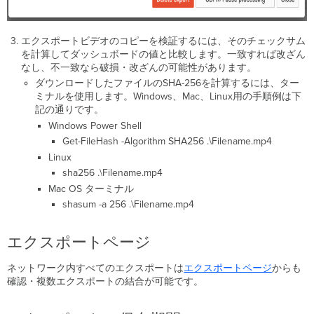
の
追
跡
エクスポートビデオのコピーを検証するには、そのチェックサム
外
を計算してダッシュボードの値と比較します。一致すれば改ざん
部
なし、不一致なら破損・改ざんの可能性があります。
ラ
ダウンロードしたファイルのSHA-256を計算するには、ター
イ
ミナルを使用します。Windows、Mac、Linux用の手順例は下
ブ
記の通りです。
ス
Windows Power Shell
ト
リ
Get-FileHash -Algorithm SHA256 .\Filename.mp4
ー
Linux
ム
sha256 .\Filename.mp4
ユ
Mac OS ターミナル
ー
shasum -a 256 .\Filename.mp4
ザ
ー
の
エクスポートページ
追
跡
ネットワーク内すべてのエクスポートは
エクスポートページ
からも
外
確認・複数エクスポートの結合が可能です。
部
ラ