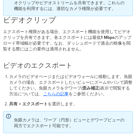
ビ
オクリップやビデオストリームを共有できます。これらの
デ
機能を利用するには、適切なカメラ権限が必要です。
オ
の
ビデオクリップ
エ
ク
エクスポート権限がある場合、エクスポート機能を使用してビデオ
ス
クリップを共有できます。各エクスポートには最低
1 Mbps
のアップ
ポ
ロード帯域幅が必要です。なお、ダッシュボードで過去の映像を閲
ー
覧する際にはこの要件は適用されません。
ト
エ
ビデオのエクスポート
ク
ス
カメラのビデオページまたはビデオウォールに移動します。魚眼
ポ
カメラの場合、エクスポートしたいビューにズームやパンで調整
ー
してください。魚眼カメラをデワープ(
歪み補正
)表示で閲覧する
ト
方法については、
こちらの記事
をご参照ください。
チ
ェ
共有 >
エクスポート
を選択します。
ッ
ク
サ
魚眼カメラは、ワープ（円形）ビューとデワープビューの
ム
両方でエクスポート可能です。
エ
ク