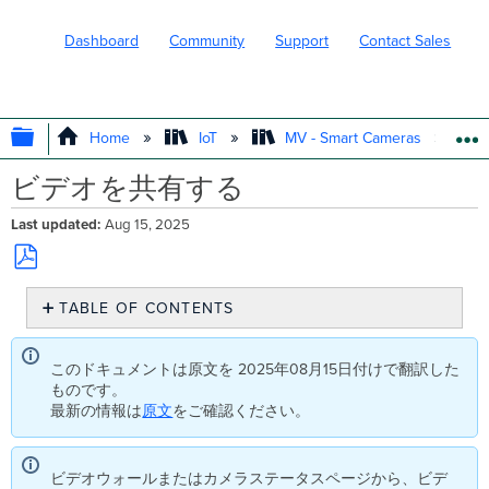
Dashboard
Community
Support
Contact Sales
EXPAND/COLLAPSE GLOBAL HIERARC
Home
IoT
MV - Smart Cameras
ビデオを共有する
Last updated
Aug 15, 2025
Save
TABLE OF CONTENTS
as
PDF
ビ
デ
このドキュメントは原文を 2025年08月15日付けで翻訳した
オ
ものです。
ク
最新の情報は
原文
をご確認ください。
リ
ッ
プ
ビデオウォールまたはカメラステータスページから、ビデ