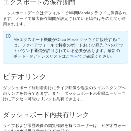
イ
エクスポートの保存期間
ブ
ス
エクスポートデータはデフォルトで1年間Merakiクラウドに保存され
ト
ます。ノードで最大保存期間が設定されている場合はその期間が適
リ
用されます。
ー
ム
MVエクスポート機能がCisco Merakiクラウドに接続するに
リ
は、ファイアウォールで特定のポートおよび宛先IPへのアウ
ン
トバウンド通信が許可されている必要があります。最新の
ク
ポート・IPアドレスリストは
に
こちら
でご確認ください。
関
す
る
ビデオリンク
重
要
ダッシュボード利用者向けにライブ映像や過去のタイムスタンプへ
な
のリンクを共有できます。また、ダッシュボード未登録ユーザー向
考
けにアクセス可能なリンクも共有できます。
慮
点
ま
ダッシュボード内共有リンク
と
め
ライブおよび履歴映像の閲覧権限を持つユーザーは、
ビデオウォー