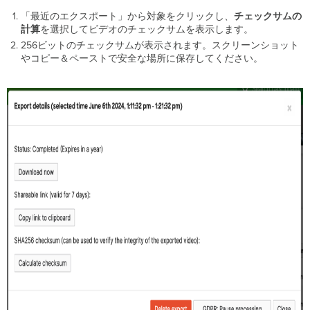
の
「最近のエクスポート」から対象をクリックし、
チェックサムの
削
計算
を選択してビデオのチェックサムを表示します。
除
256ビットのチェックサムが表示されます。スクリーンショット
外
やコピー＆ペーストで安全な場所に保存してください。
部
ラ
イ
ブ
ス
ト
リ
ー
ム
リ
ン
ク
の
ア
ク
セ
ス
履
歴