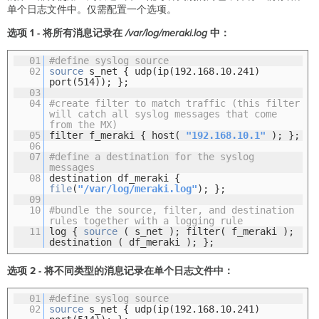
单个日志文件中。仅需配置一个选项。
选项 1 - 将所有消息记录在
/var/log/meraki.log
中：
01
#define syslog source
02
source
s_net { udp(ip(192.168.10.241)
port(514)); };
03
04
#create filter to match traffic (this filter
will catch all syslog messages that come
from the MX)
05
filter f_meraki { host(
"192.168.10.1"
); };
06
07
#define a destination for the syslog
messages
08
destination df_meraki {
file
(
"/var/log/meraki.log"
); };
09
10
#bundle the source, filter, and destination
rules together with a logging rule
11
log {
source
( s_net ); filter( f_meraki );
destination ( df_meraki ); };
选项 2 - 将不同类型的消息记录在单个日志文件中：
01
#define syslog source
02
source
s_net { udp(ip(192.168.10.241)