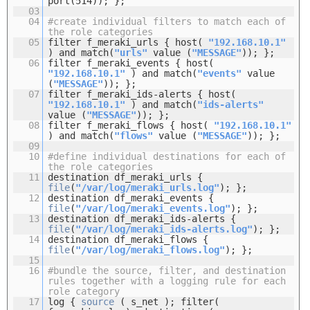
port(514)); };
03
04
#create individual filters to match each of
the role categories
05
filter f_meraki_urls { host(
"192.168.10.1"
) and match(
"urls"
value (
"MESSAGE"
)); };
06
filter f_meraki_events { host(
"192.168.10.1"
) and match(
"events"
value
(
"MESSAGE"
)); };
07
filter f_meraki_ids-alerts { host(
"192.168.10.1"
) and match(
"ids-alerts"
value (
"MESSAGE"
)); };
08
filter f_meraki_flows { host(
"192.168.10.1"
) and match(
"flows"
value (
"MESSAGE"
)); };
09
10
#define individual destinations for each of
the role categories
11
destination df_meraki_urls {
file
(
"/var/log/meraki_urls.log"
); };
12
destination df_meraki_events {
file
(
"/var/log/meraki_events.log"
); };
13
destination df_meraki_ids-alerts {
file
(
"/var/log/meraki_ids-alerts.log"
); };
14
destination df_meraki_flows {
file
(
"/var/log/meraki_flows.log"
); };
15
16
#bundle the source, filter, and destination
rules together with a logging rule for each
role category
17
log {
source
( s_net ); filter(