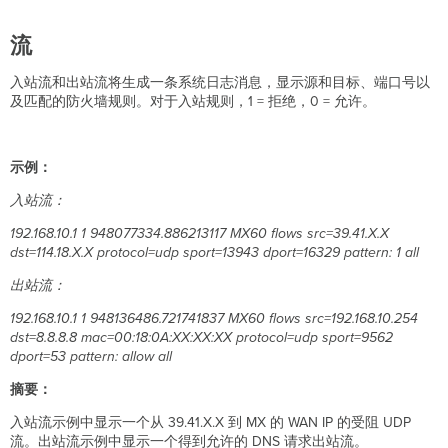
日
志
流
服
务
入站流和出站流将生成一条系统日志消息，显示源和目标、端口号以
器
及匹配的防火墙规则。对于入站规则，1 = 拒绝，0 = 允许。
配
置
控
制
示例：
面
入站流：
板
其
192.168.10.1 1 948077334.886213117 MX60 flows src=39.41.X.X
他
dst=114.18.X.X protocol=udp sport=13943 dport=16329 pattern: 1 all
注
意
出站流：
事
192.168.10.1 1 948136486.721741837 MX60 flows src=192.168.10.254
项
dst=8.8.8.8 mac=00:18:0A:XX:XX:XX protocol=udp sport=9562
dport=53 pattern: allow all
摘要：
入站流示例中显示一个从 39.41.X.X 到 MX 的 WAN IP 的受阻 UDP
流。出站流示例中显示一个得到允许的 DNS 请求出站流。