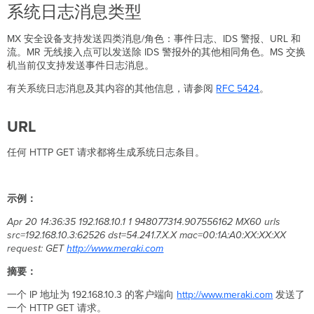
系统日志消息类型
URL
流
MX 安全设备支持发送四类消息/角色：事件日志、IDS 警报、URL 和
设
流。MR 无线接入点可以发送除 IDS 警报外的其他相同角色。MS 交换
备/
机当前仅支持发送事件日志消息。
交
换
有关系统日志消息及其内容的其他信息，请参阅
RFC
5424
。
机/
无
URL
线
事
任何 HTTP GET 请求都将生成系统日志条目。
件
日
志
IDS
示例：
Air
Apr 20 14:36:35
192.168.10.1 1 948077314.907556162 MX60 urls
Marshal
src=192.168.10.3:62526 dst=54.241.7.X.X mac=00:1A:A0:XX:XX:XX
事
request: GET
http://www.meraki.com
件
配
摘要：
置
系
一个 IP 地址为 192.168.10.3 的客户端向
http://www.meraki.com
发送了
统
一个 HTTP GET 请求。