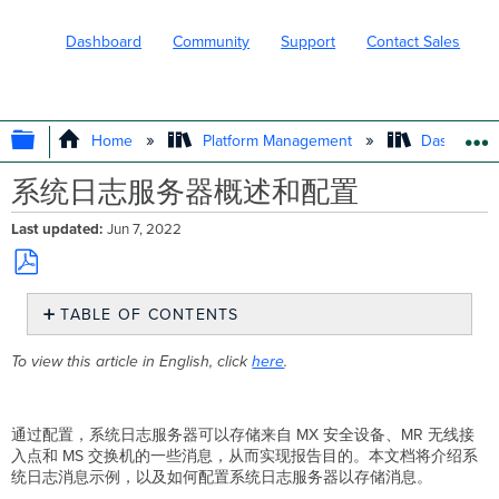
Dashboard
Community
Support
Contact Sales
EXPAND/COLLAPSE GLOBAL HIERARC
Home
Platform Management
Dashboard 
系统日志服务器概述和配置
Last updated
Jun 7, 2022
Save
TABLE OF CONTENTS
as
PDF
系
To view this article in English, click
here
.
统
日
志
消
通过配置，系统日志服务器可以存储来自 MX 安全设备、MR 无线接
息
入点和 MS 交换机的一些消息，从而实现报告目的。本文档将介绍系
类
统日志消息示例，以及如何配置系统日志服务器以存储消息。
型