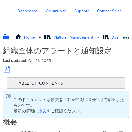
Dashboard
Community
Support
Contact Sales
EXPAND/COLLAPSE GLOBAL HIERARC
Home
Platform Management
Dashboard 
組織全体のアラートと通知設定
Last updated
Oct 23, 2025
Save
TABLE OF CONTENTS
as
PDF
概
要
このドキュメントは原文を 2025年10月23日付けで翻訳した
組
ものです。
織
最新の情報は
原文
をご確認ください。
全
体
概要
の
ル