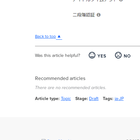
Back to top
Was this article helpful?
YES
NO
Recommended articles
There are no recommended articles.
Article type
Topic
Stage
Draft
Tags
ja-JP