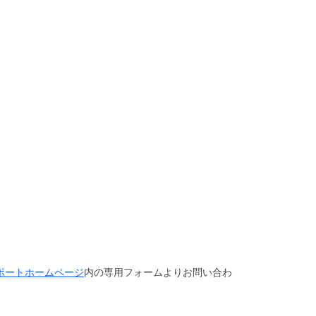
き
ま
せ
ん。
セ
キ
ュ
リ
テ
ィ
機
能
の
初
期
設
定
に
つ
い
ルサポートホームページ
内の専用フォームよりお問い合わ
て