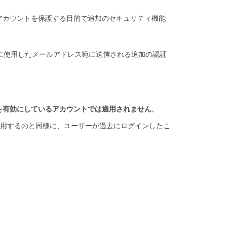
の
認
ザーアカウントを保護する目的で追加のセキュリティ機能
証
強
化
時に使用したメールアドレス宛に送信される追加の認証
よ
く
あ
る
質
問
証を有効にしているアカウントでは適用されません
。
こ
使用するのと同様に、ユーザーが過去にログインしたこ
の
機
能
を
無
効
に
で
き
ま
す