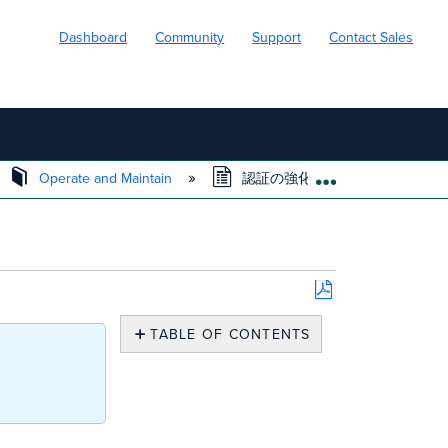
Dashboard
Community
Support
Contact Sales
Operate and Maintain
認証の強化と新しいセキュリテ
EXPAND/COLL
Save
as
TABLE OF CONTENTS
PDF
ロ
グ
イ
ン
時