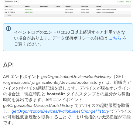
イベントログのエントリは30日以上経過すると利用できな
い場合があります。データ保持ポリシーの詳細は
こちら
を
ご覧ください。
API
API エンドポイント
getOrganizationDevicesBootsHistory
（GET
/organizations/{organizationId}/devices/boots/history）は、組織内デ
バイスのすべての起動記録を返します。デバイスが現在オンライン
の場合は、現在時刻と
bootedAt
タイムスタンプとの差分から稼働
時間を算出できます。API エンドポイント
getOrganizationDevicesBootsHistory
でデバイスの起動履歴を取得
し、
getOrganizationDevicesAvailabilitiesChangeHistory
でデバイス
の可用性変更履歴を取得することで、より包括的な状況把握が可能
です。