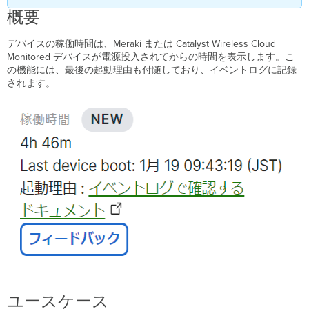
ー
概要
ス
要
デバイスの稼働時間は、Meraki または Catalyst Wireless Cloud
件
Monitored デバイスが電源投入されてからの時間を表示します。こ
と
の機能には、最後の起動理由も付随しており、イベントログに記録
制
されます。
限
事
項
ス
イ
ッ
チ
ワ
イ
ヤ
レ
ス
Cloud
Monitor
ス
イ
ユースケース
ッ