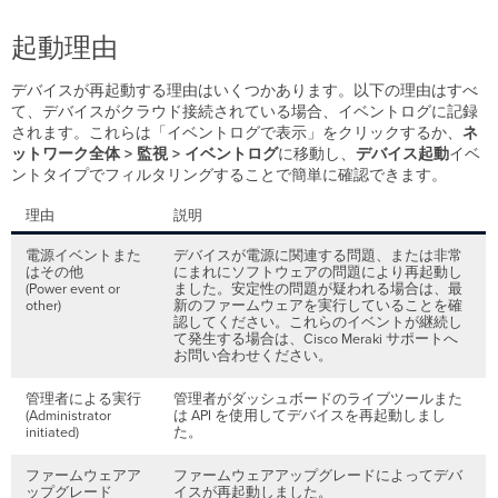
範
起動理由
囲
の
デバイスが再起動する理由はいくつかあります。以下の理由はすべ
特
て、デバイスがクラウド接続されている場合、イベントログに記録
定
されます。これらは「イベントログで表示」をクリックするか、
ネ
パ
ットワーク全体 > 監視 > イベントログ
に移動し、
デバイス起動
イベ
タ
ントタイプでフィルタリングすることで簡単に確認できます。
ー
ン
理由
説明
の
特
電源イベントまた
デバイスが電源に関連する問題、または非常
定
はその他
にまれにソフトウェアの問題により再起動し
(Power event or
最
ました。安定性の問題が疑われる場合は、最
other)
新のファームウェアを実行していることを確
近
認してください。これらのイベントが継続し
の
て発生する場合は、Cisco Meraki サポートへ
変
お問い合わせください。
更
の
管理者による実行
管理者がダッシュボードのライブツールまた
(Administrator
特
は API を使用してデバイスを再起動しまし
initiated)
た。
定
対
ファームウェアア
ファームウェアアップグレードによってデバ
策
ップグレード
イスが再起動しました。