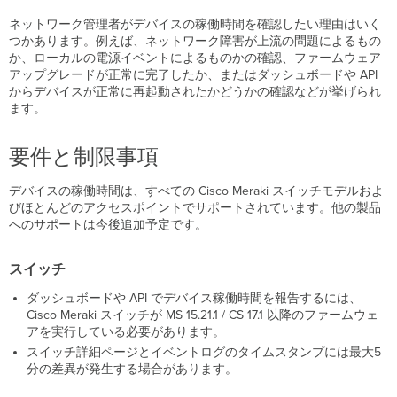
チ
ネットワーク管理者がデバイスの稼働時間を確認したい理由はいく
起
つかあります。例えば、ネットワーク障害が上流の問題によるもの
動
か、ローカルの電源イベントによるものかの確認、ファームウェア
理
アップグレードが正常に完了したか、またはダッシュボードや API
由
からデバイスが正常に再起動されたかどうかの確認などが挙げられ
ます。
ク
ラ
ウ
要件と制限事項
ド
管
デバイスの稼働時間は、すべての Cisco Meraki スイッチモデルおよ
理
びほとんどのアクセスポイントでサポートされています。他の製品
Catalyst
へのサポートは今後追加予定です。
固
有
の
スイッチ
起
動
ダッシュボードや API でデバイス稼働時間を報告するには、
理
Cisco Meraki スイッチが MS 15.21.1 / CS 17.1 以降のファームウェ
由
アを実行している必要があります。
イ
スイッチ詳細ページとイベントログのタイムスタンプには最大5
ベ
分の差異が発生する場合があります。
ン