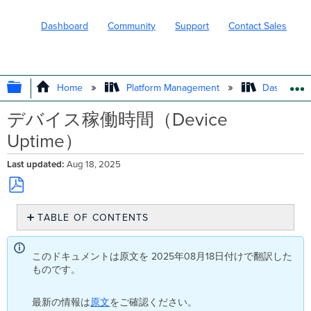
Dashboard
Community
Support
Contact Sales
EXPAND/COLLAPSE GLOBAL HIERARC
Home
Platform Management
Dashboard 
デバイス稼働時間（Device
Uptime）
Last updated
Aug 18, 2025
Save
TABLE OF CONTENTS
as
PDF
概
要
このドキュメントは原文を 2025年08月18日付けで翻訳した
ユ
ものです。
ー
ス
最新の情報は
原文
をご確認ください。
ケ