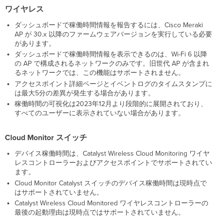
ト
ワイヤレス
ロ
グ
ダッシュボードで稼働時間情報を報告するには、Cisco Meraki
API
AP が 30.x 以降のファームウェアバージョンを実行している必要
予
があります。
期
ダッシュボードで稼働時間情報を表示できるのは、Wi-Fi 6 以降
し
の AP で構成されるネットワークのみです。旧世代 AP が含まれ
な
るネットワークでは、この機能はサポートされません。
い
アクセスポイント詳細ページとイベントログのタイムスタンプに
再
は最大5分の差異が発生する場合があります。
起
稼働時間の可視化は2023年12月より段階的に展開されており、
動
すべてのユーザーに表示されていない場合があります。
の
ト
ラ
Cloud Monitor スイッチ
ブ
ル
デバイス稼働時間は、Catalyst Wireless Cloud Monitoring ワイヤ
シ
レスコントローラーおよびアクセスポイントでサポートされてい
ュ
ます。
ー
Cloud Monitor Catalyst スイッチのデバイス稼働時間は現時点で
テ
はサポートされていません。
ィ
Catalyst Wireless Cloud Monitored ワイヤレスコントローラーの
ン
最後の起動理由は現時点ではサポートされていません。
グ