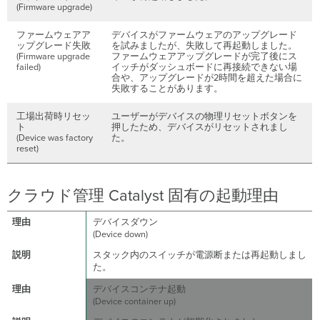
の
(Firmware upgrade)
実
施
ファームウェアア
デバイスがファームウェアのアップグレード
ップグレード失敗
を試みましたが、失敗して再起動しました。
(Firmware upgrade
ファームウェアアップグレードが完了後にス
failed)
イッチがダッシュボードに再接続できない場
合や、アップグレードが2時間を超えた場合に
失敗することがあります。
工場出荷時リセッ
ユーザーがデバイスの物理リセットボタンを
ト
押したため、デバイスがリセットされまし
(Device was factory
た。
reset)
クラウド管理 Catalyst 固有の起動理由
デバイスダウン
(Device down)
スタック内のスイッチが電源断または再起動しまし
た。
デバイスコンテナ起動
(Device container up)