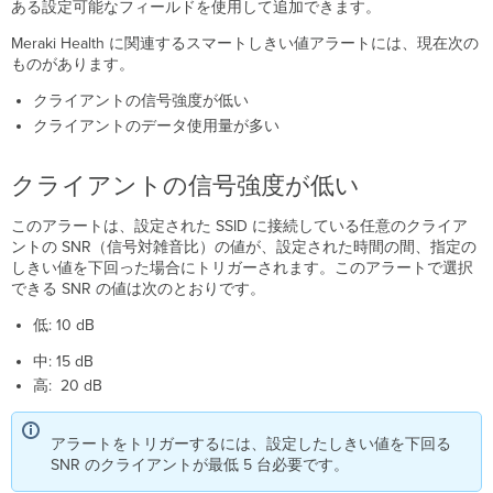
ある設定可能なフィールドを使用して追加できます。
ー
ト
Meraki Health に関連するスマートしきい値アラートには、現在次の
し
ものがあります。
き
クライアントの信号強度が低い
い
値
クライアントのデータ使用量が多い
ア
ラ
クライアントの信号強度が低い
ー
ト
このアラートは、設定された SSID に接続している任意のクライア
ントの SNR（信号対雑音比）の値が、設定された時間の間、指定の
しきい値を下回った場合にトリガーされます。このアラートで選択
できる SNR の値は次のとおりです。
低: 10 dB
中: 15 dB
高: 20 dB
アラートをトリガーするには、設定したしきい値を下回る
SNR のクライアントが最低 5 台必要です。