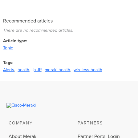
Recommended articles
There are no recommended articles.
Article type
Topic
Tags
Alerts
health
ja-JP
meraki health
wireless health
COMPANY
PARTNERS
About Meraki
Partner Portal Login