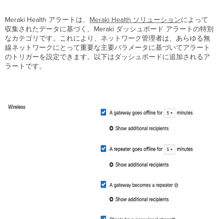
の
設
Meraki Health アラートは、
Meraki
Health ソリューション
によって
定
収集されたデータに基づく、Meraki ダッシュボード アラートの特別
ク
なカテゴリです。これにより、ネットワーク管理者は、あらゆる無
ラ
線ネットワークにとって重要な主要パラメータに基づいてアラート
イ
のトリガーを設定できます。以下はダッシュボードに追加されるア
ア
ラートです。
ン
ト
の
信
号
強
度
が
低
い
ク
ラ
イ
ア
ン
ト