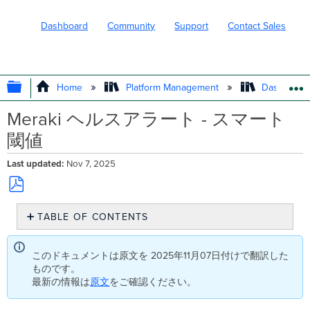
Dashboard
Community
Support
Contact Sales
EXPAND/COLLAPSE GLOBAL HIERARC
Home
Platform Management
Dashboard 
Meraki ヘルスアラート - スマート
閾値
Last updated
Nov 7, 2025
Save
TABLE OF CONTENTS
as
PDF
Meraki
Health
このドキュメントは原文を 2025年11月07日付けで翻訳した
ア
ものです。
ラ
最新の情報は
原文
をご確認ください。
ー
ト