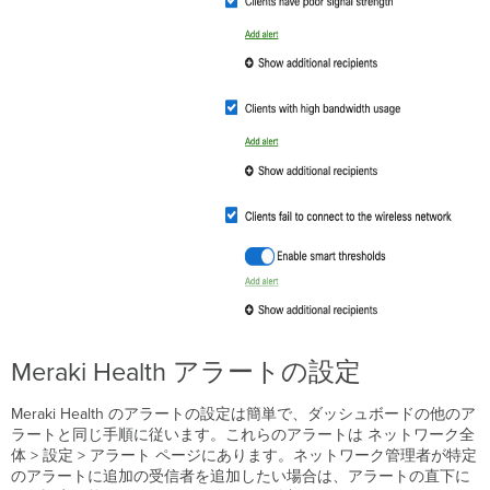
の
デ
ー
タ
使
用
量
が
多
い
自
動
ベ
ー
ス
ラ
イ
ン
Meraki Health アラートの設定
化
に
Meraki Health のアラートの設定は簡単で、ダッシュボードの他のア
よ
ラートと同じ手順に従います。これらのアラートは ネットワーク全
る
体 > 設定 > アラート ページにあります。ネットワーク管理者が特定
ス
のアラートに追加の受信者を追加したい場合は、アラートの直下に
マ