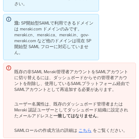
の
さい。
指
定
SP
注:
SP開始型SAMLで利用できるドメイン
開
は meraki.com ドメインのみです。
始
meraki.cn、meraki.ca、meraki.in、gov-
型
meraki.com など他のドメインは現在 SP
SAML
開始型 SAML フローに対応していませ
用
ん。
の
IdP
の
既存の非SAML Meraki管理者アカウントをSAMLアカウント
選
に切り替えるには、ダッシュボードからその管理者アカウ
択
ントを削除し、使用しているSAMLプラットフォーム経由で
Web
SAMLアカウントとして再追加する必要があります。
で
の
SP
ユーザー名属性は、既存のダッシュボード管理者または
開
Meraki 認証ユーザーとしてダッシュボード組織に設定され
始
たメールアドレスと
一致してはなりません
。
型
SAML
SAMLロールの作成方法の詳細は
こちら
をご覧ください。
に
よ