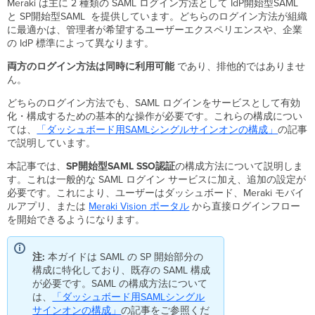
Meraki は主に 2 種類の SAML ログイン方法として IdP開始型SAML
組
と SP開始型SAML を提供しています。どちらのログイン方法が組織
織
に最適かは、管理者が希望するユーザーエクスペリエンスや、企業
用
の IdP 標準によって異なります。
の
固
両方のログイン方法は同時に利用可能
であり、排他的ではありませ
有
ん。
サ
ブ
どちらのログイン方法でも、SAML ログインをサービスとして有効
ド
化・構成するための基本的な操作が必要です。これらの構成につい
メ
ては、
「ダッシュボード用SAMLシングルサインオンの構成」
の記事
イ
で説明しています。
ン
本記事では、
SP開始型SAML
SSO認証
の構成方法について説明しま
の
す。これは一般的な SAML ログイン サービスに加え、追加の設定が
定
必要です。これにより、ユーザーはダッシュボード、Meraki モバイ
義
ルアプリ、または
Meraki Vision ポータル
から直接ログインフロー
IdP
を開始できるようになります。
の
SSO
ロ
注:
本ガイドは SAML の SP 開始部分の
グ
構成に特化しており、既存の SAML 構成
イ
が必要です。SAML の構成方法について
ン
は、
「ダッシュボード用SAMLシングル
URL
サインオンの構成」
の記事をご参照くだ