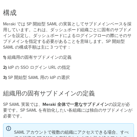
る
ロ
構成
グ
イ
Meraki では SP 開始型 SAML の実装としてサブドメインベースを採
ン
用しています。これは、ダッシュボード組織ごとに固有のサブドメ
インを設定し、ダッシュボードによるログインフローの際にそのサ
モ
ブドメインを指定する必要があることを意味します。SP 開始型
バ
SAML の構成手順は主に 3 つです：
イ
ル
1)
組織用の固有サブドメインの定義
で
の
2)
IdP の SSO ログイン URL の指定
SP
開
3)
SP 開始型 SAML 用の IdP の選択
始
型
組織用の固有サブドメインの定義
SAML
に
SP SAML 実装では、
Meraki
全体で一意なサブドメイン
の設定が必
よ
要です。SP SAML を有効化したい各組織には独自のサブドメインが
る
必要です。
ロ
グ
イ
SAML アカウントで複数の組織にアクセスできる場合、すべ
ン