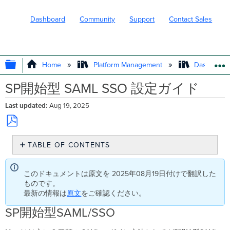
Dashboard
Community
Support
Contact Sales
EXPAND/COLLAPSE GLOBAL HIERARC
Home
Platform Management
Dashboard 
SP開始型 SAML SSO 設定ガイド
Last updated
Aug 19, 2025
Save
TABLE OF CONTENTS
as
PDF
SP
開
このドキュメントは原文を 2025年08月19日付けで翻訳した
始
ものです。
型
最新の情報は
原文
をご確認ください。
SAML/SSO
SP開始型SAML/SSO
構
成