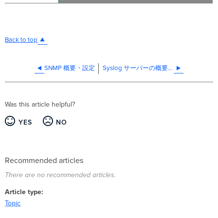
Back to top
SNMP 概要・設定
Syslog サーバーの概要と設定
Was this article helpful?
YES
NO
Recommended articles
There are no recommended articles.
Article type
Topic