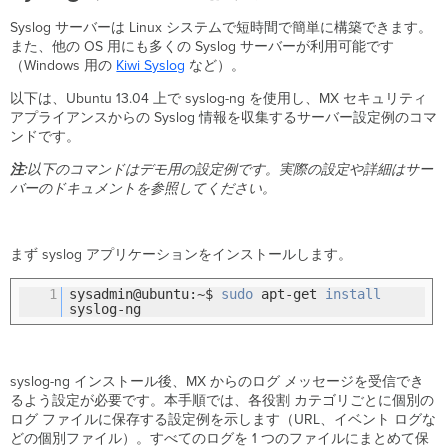
達
Syslog サーバーは Linux システムで短時間で簡単に構築できます。
可
また、他の OS 用にも多くの Syslog サーバーが利用可能です
能
（Windows 用の
Kiwi Syslog
など）。
以下は、Ubuntu 13.04 上で syslog-ng を使用し、MX セキュリティ
アプライアンスからの Syslog 情報を収集するサーバー設定例のコマ
ンドです。
注:
以下のコマンドはデモ用の設定例です。実際の設定や詳細はサー
バーのドキュメントを参照してください。
まず syslog アプリケーションをインストールします。
1
sysadmin@ubuntu:~$
sudo
apt-get
install
syslog-ng
syslog-ng インストール後、MX からのログ メッセージを受信でき
るよう設定が必要です。本手順では、各役割 カテゴリごとに個別の
ログ ファイルに保存する設定例を示します（URL、イベント ログな
どの個別ファイル）。すべてのログを 1 つのファイルにまとめて保