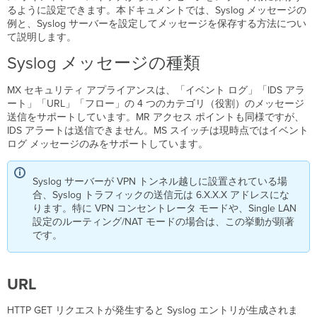
類
るように設定できます。本ドキュメントでは、Syslog メッセージの
例と、Syslog サーバーを設定してメッセージを保存する方法につい
URL
て説明します。
フ
ロ
Syslog メッセージの種類
ー
ア
MX セキュリティ アプライアンスは、「イベント ログ」「IDS アラ
プ
ート」「URL」「フロー」の 4 つのカテゴリ（役割）のメッセージ
ラ
送信をサポートしています。MR アクセス ポイントも同様ですが、
イ
IDS アラートは送信できません。MS スイッチは現時点ではイベント
ア
ログ メッセージのみをサポートしています。
ン
ス
Syslog サーバーが VPN トンネル越しに設置されている場
／
合、Syslog トラフィックの送信元は 6.X.X.X アドレスにな
ス
ります。特に VPN コンセントレータ モードや、Single LAN
イ
設定のルーティング/NAT モードの場合は、この挙動が顕著
ッ
です。
チ
／
無
線
URL
イ
ベ
HTTP GET リクエストが発生すると Syslog エントリが生成されま
ン