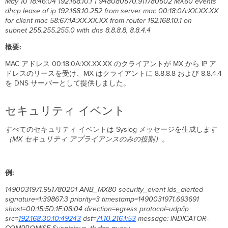
May 10 18:46:04 192.168.10.1 1 948080570.911780502 MX60 events
て
dhcp lease of ip 192.168.10.252 from server mac 00:18:0A:XX.XX.XX
ト
for client mac 58:67:1A:XX.XX.XX from router 192.168.10.1 on
ラ
subnet 255.255.255.0 with dns 8.8.8.8, 8.8.4.4
フ
概要:
ィ
ッ
MAC アドレス 00:18:0A:XX.XX.XX のクライアントが MX から IP ア
ク
ドレスのリースを受け、MX はクライアントに 8.8.8.8 および 8.8.4.4
フ
を DNS サーバーとして提供しました。
ロ
ー
の
セキュリティ イベント
予
測
すべてのセキュリティ イベントは Syslog メッセージを生成します
シ
（MX
セキュリティ
アプライアンスのみの役割）
。
ナ
リ
オ
例:
1
-
1490031971.951780201 ANB_MX80 security_event ids_alerted
LAN
signature=1:39867:3 priority=3 timestamp=1490031971.693691
経
shost=00:15:5D:1E:08:04 direction=egress protocol=udp/ip
由
src=
192.168.30.10:49243
dst=
71.10.216.1:53
message: INDICATOR-
で