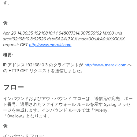
す。
ト
ロ
グ
例:
セ
キ
Apr 20 14:36:35
192.168.10.1 1 948077314.907556162 MX60 urls
ュ
src=192.168.10.3:62526 dst=54.241.7.X.X mac=00:1A:A0:XX:XX:XX
リ
request: GET
http://www.meraki.com
テ
ィ
概要:
イ
ベ
IP アドレス 192.168.10.3 のクライアントが
http://www.meraki.com
へ
ン
の HTTP GET リクエストを送信しました。
ト
Air
フロー
Marshal
イ
インバウンドおよびアウトバウンド フローは、送信元や宛先、ポー
ベ
ト番号、適用されたファイアウォール ルールを示す Syslog メッセ
ン
ージを生成します。インバウンド ルールでは「1=deny」
ト
「0=allow」となります。
ロ
グ
例:
サ
インバウンド フロー:
ン