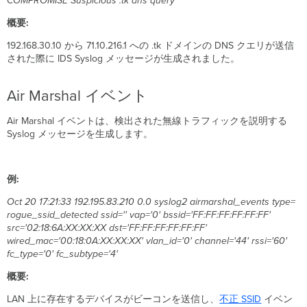
COMPROMISE Suspicious .tk dns query
到
達
概要:
可
192.168.30.10 から 71.10.216.1 への .tk ドメインの DNS クエリが送信
能
された際に IDS Syslog メッセージが生成されました。
シ
ナ
リ
Air Marshal イベント
オ
2
Air Marshal イベントは、検出された無線トラフィックを説明する
-
Syslog メッセージを生成します。
パ
ブ
リ
例:
ッ
ク
Oct 20 17:21:33 192.195.83.210 0.0 syslog2 airmarshal_events type=
イ
rogue_ssid_detected ssid='' vap='0' bssid='FF:FF:FF:FF:FF:FF'
ン
src='02:18:6A:XX:XX:XX dst='FF:FF:FF:FF:FF:FF'
タ
wired_mac='00:18:0A:XX:XX:XX' vlan_id='0' channel='44' rssi='60'
ー
fc_type='0' fc_subtype='4'
フ
ェ
概要:
ー
ス
LAN 上に存在するデバイスがビーコンを送信し、
不正 SSID
イベン