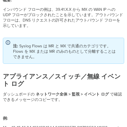
概要:
ド
の
インバウンド フローの例は、39.41.X.X から MX の WAN IP への
設
UDP フローがブロックされたことを示しています。アウトバウンド
定
フローは、DNS リクエストの許可されたアウトバウンド フローを
示しています。
Syslog
に
関
す
注:
Syslog Flows は MR と MX で共通のカテゴリです。
る
Flows を MX または MR のみのものとして分離することは
追
できません。
加
考
慮
事
アプライアンス／スイッチ／無線 イベン
項
ト ログ
ス
ト
ダッシュボードの
ネットワーク全体 > 監視
> イベント ログ
で確認
レ
できるメッセージのコピーです。
ー
ジ
割
例:
り
当