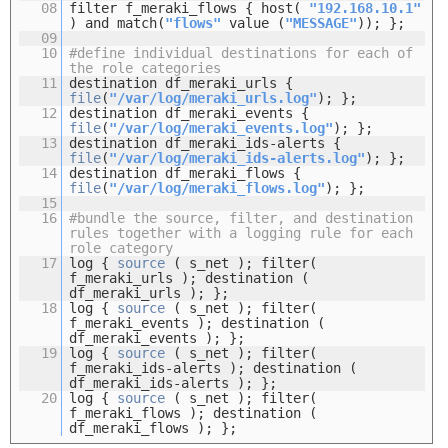
08
filter f_meraki_flows { host(
"192.168.10.1"
) and match(
"flows"
value (
"MESSAGE"
)); };
09
10
#define individual destinations for each of
the role categories
11
destination df_meraki_urls {
file
(
"/var/log/meraki_urls.log"
); };
12
destination df_meraki_events {
file
(
"/var/log/meraki_events.log"
); };
13
destination df_meraki_ids-alerts {
file
(
"/var/log/meraki_ids-alerts.log"
); };
14
destination df_meraki_flows {
file
(
"/var/log/meraki_flows.log"
); };
15
16
#bundle the source, filter, and destination
rules together with a logging rule for each
role category
17
log {
source
( s_net ); filter(
f_meraki_urls ); destination (
df_meraki_urls ); };
18
log {
source
( s_net ); filter(
f_meraki_events ); destination (
df_meraki_events ); };
19
log {
source
( s_net ); filter(
f_meraki_ids-alerts ); destination (
df_meraki_ids-alerts ); };
20
log {
source
( s_net ); filter(
f_meraki_flows ); destination (
df_meraki_flows ); };