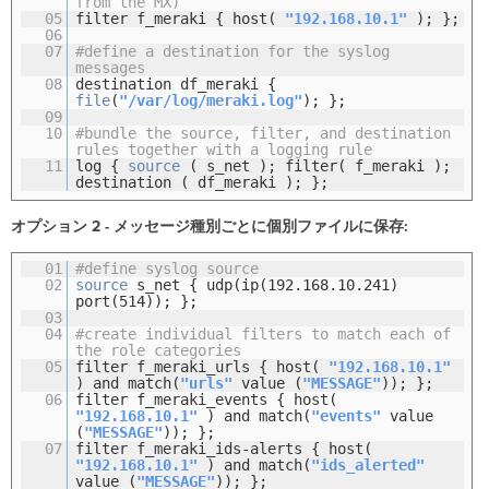
from the MX)
05
filter f_meraki { host(
"192.168.10.1"
); };
06
07
#define a destination for the syslog
messages
08
destination df_meraki {
file
(
"/var/log/meraki.log"
); };
09
10
#bundle the source, filter, and destination
rules together with a logging rule
11
log {
source
( s_net ); filter( f_meraki );
destination ( df_meraki ); };
オプション 2 - メッセージ種別ごとに個別ファイルに保存:
01
#define syslog source
02
source
s_net { udp(ip(192.168.10.241)
port(514)); };
03
04
#create individual filters to match each of
the role categories
05
filter f_meraki_urls { host(
"192.168.10.1"
) and match(
"urls"
value (
"MESSAGE"
)); };
06
filter f_meraki_events { host(
"192.168.10.1"
) and match(
"events"
value
(
"MESSAGE"
)); };
07
filter f_meraki_ids-alerts { host(
"192.168.10.1"
) and match(
"ids_alerted"
value (
"MESSAGE"
)); };