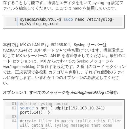
存することも可能です。適切なエディタを用いて syslog-ng 設定フ
ァイルを編集してください。ここでは nano を使用しています。
1
sysadmin@ubuntu:~$
sudo
nano /etc/syslog-
ng/syslog-ng.conf
本例では MX の LAN IP は 192.168.10.1、Syslog サーバーは
192.168.10.241 の UDP ポート 514 で待ち受けています。構築環境に
応じて MX やサーバーの LAN IP を適宜修正してください。最初のコ
ード セクションは、MX からのすべての Syslog メッセージを
/var/log/meraki.log に保存する設定です。2 番目のコード セクション
では、正規表現で各役割 カテゴリを判別し、それぞれ個別のファイ
ルに保存します。いずれか 1 つのオプションのみ設定してくださ
い。
オプション 1 - すべてのメッセージを
/var/log/meraki.log
に保存:
01
#define syslog source
02
source
s_net { udp(ip(192.168.10.241)
port(514)); };
03
04
#create filter to match traffic (this filter
will catch all syslog messages that come