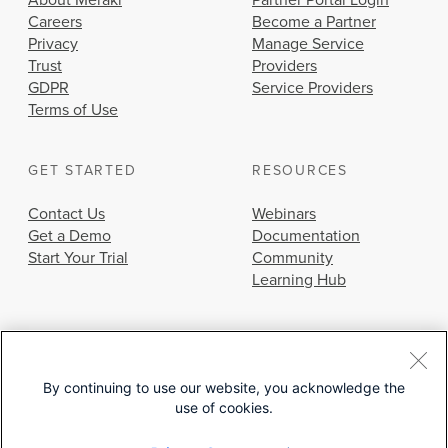
About Meraki
Partner Portal Login
Careers
Become a Partner
Privacy
Manage Service
Trust
Providers
GDPR
Service Providers
Terms of Use
GET STARTED
RESOURCES
Contact Us
Webinars
Get a Demo
Documentation
Start Your Trial
Community
Learning Hub
By continuing to use our website, you acknowledge the
use of cookies.
© 2026 Cisco Systems, Inc.