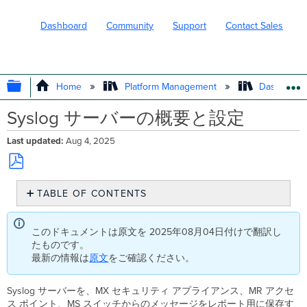
Dashboard
Community
Support
Contact Sales
EXPAND/COLLAPSE GLOBAL HIERARC
Home
Platform Management
Dashboard 
Syslog サーバーの概要と設定
Last updated
Aug 4, 2025
Save
TABLE OF CONTENTS
as
PDF
Syslog
メ
このドキュメントは原文を 2025年08月04日付けで翻訳し
ッ
たものです。
セ
最新の情報は
原文
をご確認ください。
ー
ジ
の
Syslog サーバーを、MX セキュリティ アプライアンス、MR アクセ
種
ス ポイント、MS スイッチからのメッセージをレポート用に保存す