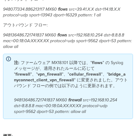
プ
948077334.886213117 MX60
flows
src=39.41.X.X dst=114.18.X.X
ル
protocol=udp sport=13943 dport=16329 pattern: 1 all
お
よ
アウトバウンド フロー:
び
詳
948136486.721741837 MX60
flows
src=192.168.10.254 dst=8.8.8.8
細
mac=00:18:0A:XX:XX:XX protocol=udp sport=9562 dport=53 pattern:
情
allow all
報
Syslog
注:
ファームウェア MX18.101 以降では、"
flows
" の Syslog
サ
メッセージが、適用されたルールに応じて
ー
"
firewall
"、"
vpn_firewall
"、"
cellular_firewall
"、"
bridge_a
バ
nyconnect_client_vpn_firewall
" に変更されました。アウト
ー
バウンド フローの例では以下のように更新されます。
の
設
定
948136486.721741837 MX60
firewall
src=192.168.10.254
ダ
dst=8.8.8.8 mac=00:18:0A:XX:XX:XX protocol=udp
ッ
sport=9562 dport=53 pattern: allow all
シ
ュ
ボ
ー