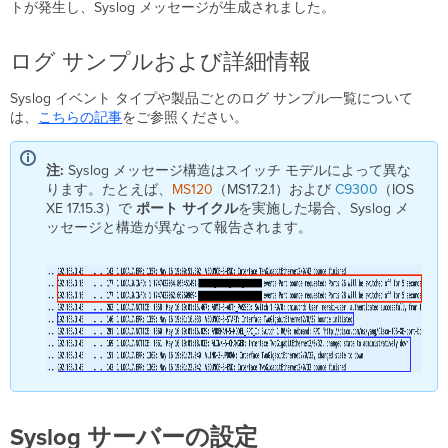
経
トが発生し、Syslog メッセージが生成されました。
由
で
ログ サンプルおよび詳細情報
到
達
Syslog イベント タイプや製品ごとのログ サンプル一覧について
可
は、
こちらの記事
をご参照ください。
能
シ
ナ
注:
Syslog メッセージ構造はスイッチ モデルによって異な
リ
ります。たとえば、
MS120
（MS17.2.1）および
C9300
（IOS
オ
XE 17.15.3）で
ポート
サイクル
を実施した場合、Syslog メ
3
ッセージと構造が異なって報告されます。
-
AutoVPN
ま
た
は
非
Meraki
VPN
経
由
で
Syslog サーバーの設定
到