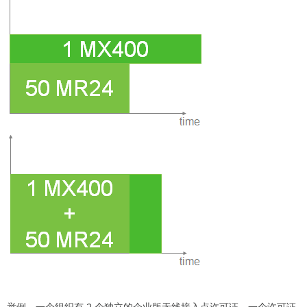
备
数
量
续
约
许
可
证
版
本
MX
许
可
证
可
选
项
转
让
许
可
的