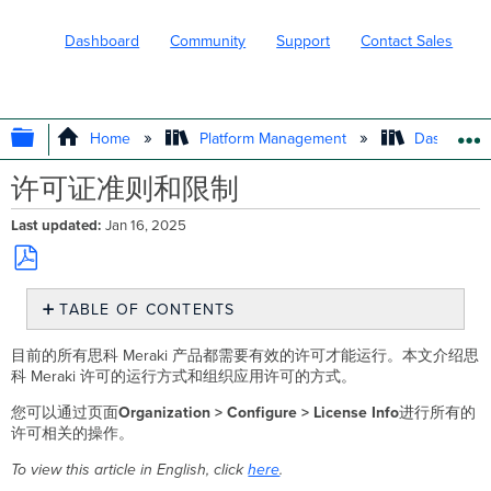
Dashboard
Community
Support
Contact Sales
EXPAND/COLLAPSE GLOBAL HIERARC
Home
Platform Management
Dashboard 
许可证准则和限制
Last updated
Jan 16, 2025
Save
TABLE OF CONTENTS
as
PDF
许
目前的所有思科 Meraki 产品都需要有效的许可才能运行。本文介绍思
可
科 Meraki 许可的运行方式和组织应用许可的方式。
的
同
您可以通过页面
Organization
> Configure > License
Info
进行所有的
时
许可相关的操作。
终
止
To view this article in English, click
here
.
许