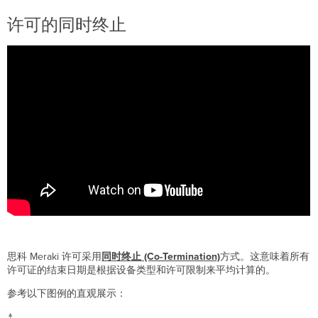
可
许可的同时终止
证
开
始
日
期
设
备
类
型
全
组
织
许
可
许
可
限
思科 Meraki 许可采用
同时终止
(Co-Termination)
方式。这意味着所有
制
许可证的结束日期是根据设备类型和许可限制来平均计算的。
与
当
参考以下图例的直观展示：
前
设