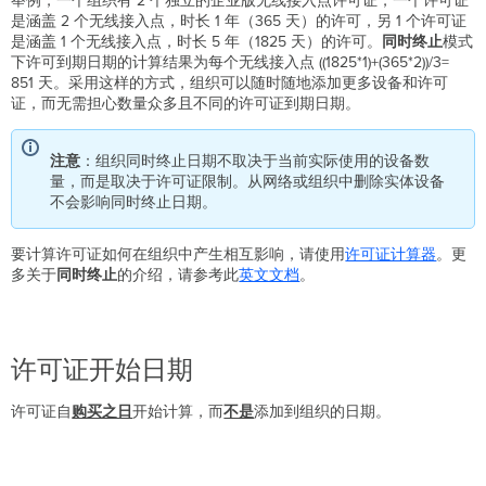
举例，一个组织有 2 个独立的企业版无线接入点许可证，一个许可证
转
是涵盖 2 个无线接入点，时长 1 年（365 天）的许可，另 1 个许可证
换
是涵盖 1 个无线接入点，时长 5 年（1825 天）的许可。
同时终止
模式
更
下许可到期日期的计算结果为每个无线接入点 ((1825*1)+(365*2))/3=
多
851 天。采用这样的方式，组织可以随时随地添加更多设备和许可
资
证，而无需担心数量众多且不同的许可证到期日期。
源
注意
：组织同时终止日期不取决于当前实际使用的设备数
量，而是取决于许可证限制。从网络或组织中删除实体设备
不会影响同时终止日期。
要计算许可证如何在组织中产生相互影响，请使用
许可证计算器
。更
多关于
同时终止
的介绍，请参考此
英文文档
。
许可证开始日期
许可证自
购买之日
开始计算，而
不是
添加到组织的日期。