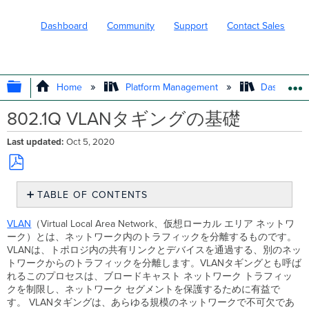
Dashboard
Community
Support
Contact Sales
EXPAND/COLLAPSE GLOBAL HIERARC
Home
Platform Management
Dashboard 
802.1Q VLANタギングの基礎
Last updated
Oct 5, 2020
Save
TABLE OF CONTENTS
as
PDF
共
VLAN
（Virtual Local Area Network、仮想ローカル エリア ネットワ
通
ーク）とは、ネットワーク内のトラフィックを分離するものです。
の
VLANは、トポロジ内の共有リンクとデバイスを通過する、別のネッ
用
トワークからのトラフィックを分離します。VLANタギングとも呼ば
語
れるこのプロセスは、ブロードキャスト ネットワーク トラフィッ
ベ
クを制限し、ネットワーク セグメントを保護するために有益で
ス
す。 VLANタギングは、あらゆる規模のネットワークで不可欠であ
ト