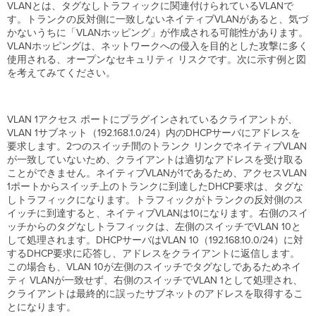
VLANとは、タグなしトラフィックに関連付けられているVLANで
す。トランクの反対側に一致しないネイティブVLANがあると、気づ
かないうちに「VLANホッピング」が作成される可能性があります。
VLANホッピングは、ネットワークへの侵入を目的とした攻撃に多く
使用される、オープンなセキュリティ リスクです。次に示す例と図
を考えてみてください。
VLAN 1アクセス ポートにプラグインされているクライアントが、
VLAN 1サブネット（192.168.1.0/24）内のDHCPサーバにアドレスを
要求します。2つのスイッチ間のトランク リンクでネイティブVLAN
が一致していないため、クライアントは適切なアドレスを受け取る
ことができません。ネイティブVLANが1であるため、アクセスVLAN
1ポートからスイッチ上のトランクに到達したDHCP要求は、タグな
しトラフィックになります。トラフィックがトランクの反対側のス
イッチに到達すると、ネイティブVLANは10になります。右側のスイ
ッチからのタグなしトラフィックは、左側のスイッチでVLAN 10と
して処理されます。DHCPサーバはVLAN 10（192.168.10.0/24）に対
するDHCP要求に応答し、アドレスをクライアントに返信します。
この場合も、VLAN 10が左側のスイッチでタグなしであるためネイ
ティ VLANが一致せず、右側のスイッチでVLAN 1として処理され、
クライアントは最終的に誤ったサブネットのアドレスを取得するこ
とになります。