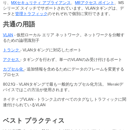
り、
MXセキュリティ アプライアンス
、
MRアクセス ポイント
、MS
プ
シリーズ スイッチでサポートされています。VLANタギングは、デ
ラ
ータと
管理トラフィック
のそれぞれで個別に実行できます。
ク
テ
共通の用語
ィ
ス
VLAN
- 仮想ローカル エリア ネットワーク。ネットワークを分離す
るための論理識別子
トランク
- VLANタギングに対応したポート
アクセス
- タギングを行わず、単一のVLANのみ受け付けるポート
カプセル化
- 追加情報を含めるためにデータのフレームを変更する
プロセス
802.1Q - VLANタギングで最も一般的なカプセル化方法。 Merakiデ
バイスではこの方法が使用されます。
ネイティブVLAN - トランク上のすべてのタグなしトラフィックに関
連付けられているVLAN
ベスト プラクティス